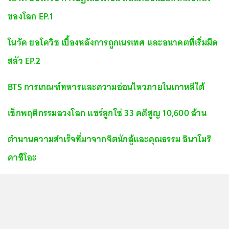
ของโลก EP.1
โนวัค ยอโควิช เบื้องหลังการถูกเนรเทศ และอนาคตที่เริ่มมืด
สลัว EP.2
BTS การเกณฑ์ทหารและความอ่อนไหวภายในเกาหลีใต้
เช็กพฤติกรรมลวงโลก แชร์ลูกโซ่ 33 คดีสูญ 10,600 ล้าน
ตำนานความสำเร็จที่มาจากจิตนักสู้และคุณธรรม อินาโมริ
คาซึโอะ