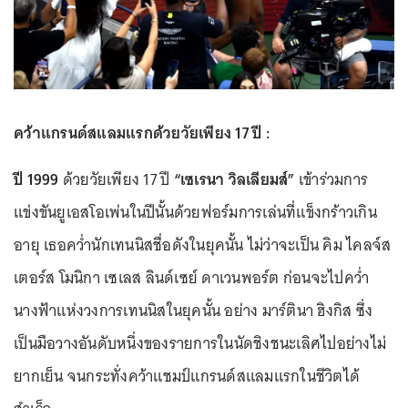
คว้าแกรนด์สแลมแรกด้วยวัยเพียง 17 ปี :
ปี 1999
ด้วยวัยเพียง 17 ปี
“เซเรนา วิลเลียมส์”
เข้าร่วมการ
แข่งขันยูเอสโอเพ่นในปีนั้นด้วยฟอร์มการเล่นที่แข็งกร้าวเกิน
อายุ เธอคว่ำนักเทนนิสชื่อดังในยุคนั้น ไม่ว่าจะเป็น คิม ไคลจ์ส
เตอร์ส โมนิกา เซเลส ลินด์เซย์ ดาเวนพอร์ต ก่อนจะไปคว่ำ
นางฟ้าแห่งวงการเทนนิสในยุคนั้น อย่าง มาร์ตินา ฮิงกิส ซึ่ง
เป็นมือวางอันดับหนึ่งของรายการในนัดชิงชนะเลิศไปอย่างไม่
ยากเย็น จนกระทั่งคว้าแชมป์แกรนด์สแลมแรกในชีวิตได้