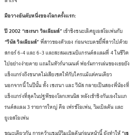
สำเร็จ
มือวางอันดับหนึ่งของโลกครั้งแรก:
ปี 2002 “เซเรนา วิลเลียมส์”
เข้าชิงชนะเลิศยูเอสโอเพ่นกับ
“วีนัส วิลเลียมส์”
พี่สาวของตัวเอง ก่อนจะบดขยี้พี่สาวไปด้วย
สกอร์ 6-4 และ 6-3 และสะสมแชมป์แกรนด์สแลมที่ 4 ในชีวิต
ไปอย่างง่ายดาย แถมในทัวร์นาเมนต์ ฟอร์มการเล่นของเธอยัง
แข็งแกร่งถึงขนาดไม่เสียเซตให้กับใครแม้แต่คนเดียว
นอกจากนี้ ในปีนั้น ทั้ง เซเรนา และ วีนัส กลายเป็นสองพี่น้องที่
แข็งแกร่งที่สุดในปฐพีของโลกเทนนิส หลังเข้าชิงกันเองในแก
รนด์สแลม 3 รายการใหญ่ คือ เฟรช์โอเพ่น, วิมเบิลดัน และ
ยูเอสโอเพ่น
ขณะเดียวกัน การคว้าแชมป์วิมเบิลดันก่อนหน้านี้ ยังทำให้
“เซ