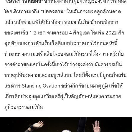
"เซเรนา วิลเลียมส์"
อีกหนึ่งตำนานผู้ยิ่งใหญ่ของวงการเทนนิส
โลกเดินทางมาถึง
“บทอวสาน”
ในเส้นทางหวดลูกสักหลาด
แล้ว หลังพ่ายแพ้ให้กับ อัลจา ทอมยาโนวิช นักเทนนิสชาว
ออสเตรเลีย 1-2 เซต จนตกรอบ 4 ศึกยูเอส โอเพ่น 2022 ศึก
สุดท้ายของการค้าแร็กเก็ตที่เธอประกาศเอาไว้ก่อนหน้านี้
ท่ามกลางความเศร้าเสียใจของอเมริกันชน ที่ตั้งความหวังกับ
การอำลาของเธอในครั้งนี้เอาไว้อย่างสูงส่งว่า มันควรจะเป็น
บทสรุปอันงดงามและสมบูรณ์แบบ โดยมีทั้งแชมป์ยูเอสโอเพ่น
และการ Standing Ovation อย่างกึกก้องบนมาตุภูมิ เพื่อให้
เกียรติอย่างสูงสุดแก่วีรสตรีผู้เป็นสัญลักษณ์แห่งความภาค
ภูมิของชาวอเมริกัน