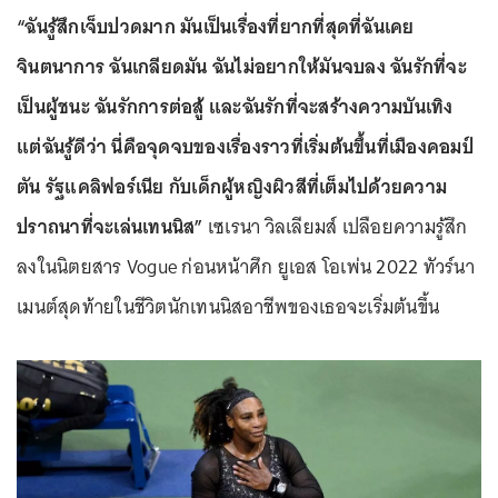
“ฉันรู้สึกเจ็บปวดมาก มันเป็นเรื่องที่ยากที่สุดที่ฉันเคย
จินตนาการ ฉันเกลียดมัน ฉันไม่อยากให้มันจบลง ฉันรักที่จะ
เป็นผู้ชนะ ฉันรักการต่อสู้ และฉันรักที่จะสร้างความบันเทิง
แต่ฉันรู้ดีว่า นี่คือจุดจบของเรื่องราวที่เริ่มต้นขึ้นที่เมืองคอมป์
ตัน รัฐแคลิฟอร์เนีย กับเด็กผู้หญิงผิวสีที่เต็มไปด้วยความ
ปราถนาที่จะเล่นเทนนิส”
เซเรนา วิลเลียมส์ เปลือยความรู้สึก
ลงในนิตยสาร Vogue ก่อนหน้าศึก ยูเอส โอเพ่น 2022 ทัวร์นา
เมนต์สุดท้ายในชีวิตนักเทนนิสอาชีพของเธอจะเริ่มต้นขึ้น