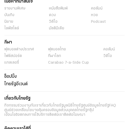
เนื้อหาที่น่าสนใจ
รายงานพิเศษ
หนังสือพิมพ์
คอลัมน์
บันเทิง
ดวง
หวย
นิยาย
วิดีโอ
Podcast
ไลฟ์สไตล์
มัลติมีเดีย
กีฬา
ฟุตบอลต่่างประเทศ
ฟุตบอลไทย
คอลัมน์
ไฟต์สปอร์ต
กีฬาโลก
วิดีโอ
แกลเลอรี่
Carabao 7-a-Side Cup
ช็อปปิ้ง
ไทยรัฐอีเวนต์
เกี่ยวกับไทยรัฐ
กิจกรรม
ร่วมงานกับเรา
เกี่ยวกับไทยรัฐ
มูลนิธิไทยรัฐ
ศูนย์ข้อมูลไทยรัฐ
FAQ
ศูนย์ช่วยเหลือ
นโยบายคุ้มครองข้อมูลส่วนบุคคลไทยรัฐกรุ๊ป
เงื่อนไขข้อตกลงการใช้บริการ
ติดต่อเรา
ติดต่อโฆษณา
ติดตามเราได้ที่