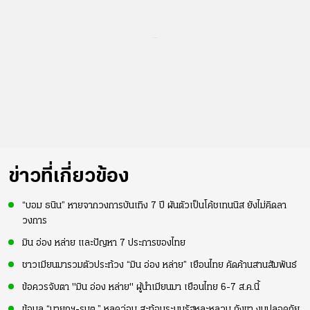
...
ข่าวที่เกี่ยวข้อง
“บอม ธนิน” หายจากวงการบันเทิง 7 ปี ผันตัวเป็นโค้ชเทนนิส ยังไม่คิดลา
วงการ
มิน อ่อง หล่าย และปัญหา 7 ประการของไทย
ชาวเมียนมารวมตัวประท้วง “มิน อ่อง หล่าย” เยือนไทย คัดค้านสานสัมพันธ์
ข้อควรจับตา "มิน อ่อง หล่าย" ผู้นำเมียนมา เยือนไทย 6-7 ส.ค.นี้
ข้อมูล “นายกฯ-รมต.” หลุดว่อน สะท้อนระบบรัฐหละหลวม กังขา งบปลอดภัย