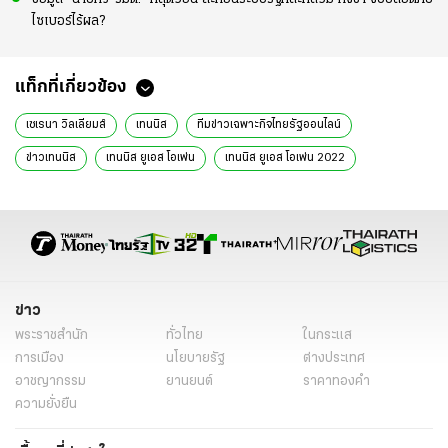
ไซเบอร์ไร้ผล?
แท็กที่เกี่ยวข้อง
เซเรนา วิลเลียมส์
เทนนิส
ทีมข่าวเฉพาะกิจไทยรัฐออนไลน์
ข่าวเทนนิส
เทนนิส ยูเอส โอเพ่น
เทนนิส ยูเอส โอเพ่น 2022
ยูเอส โอเพ่น 2022
เซเรนา วิลเลียมส์ ประกาศเลิกเล่น
เซเรนา วิลเลียมส์ เลิกเล่น
เซเรนา วิลเลียมส์ แขวนแร็กเก็ต
เซเรนา วิลเลียมส์ เลิกเล่นเทนนิส
วีนัส วิลเลียมส์
แกรนด์ สแลม
ออสเตรเลียน โอเพ่น
เฟรนช์ โอเพ่น
ข่าว
พระราชสำนัก
ทั่วไทย
ในกระแส
การเมือง
นโยบายรัฐ
ต่างประเทศ
อาชญากรรม
ยานยนต์
ราคาทองคำ
ความยั่งยืน