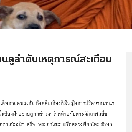
อนดูลำดับเหตุการณ์สะเทือน
นที่หลายคนสงสัย ถึงคลิปเสียงที่มีหญิงสาวปริศนาสนทนา
้ำเสียงฝ่ายชายถูกกล่าวหาว่าคล้ายกับพระนักเทศน์ชื่อ
กร ปภัสสโร” หรือ "พระกาโตะ" หรือหลวงพี่กาโตะ รักษา