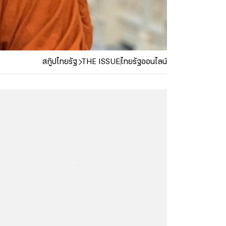
สกู๊ปไทยรัฐ
THE ISSUE
ไทยรัฐออนไลน์
...