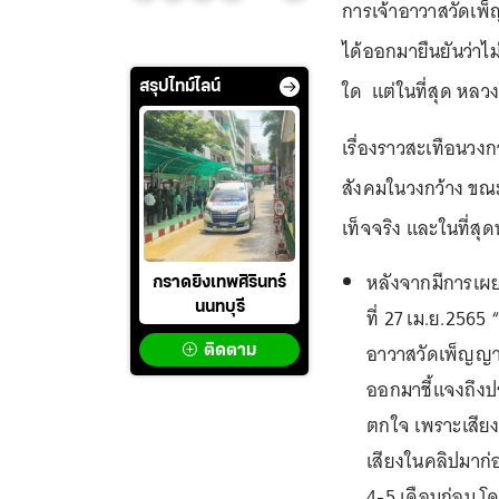
การเจ้าอาวาสวัดเพ
ได้ออกมายืนยันว่าไม่
ใด แต่ในที่สุด หลว
สรุปไทม์ไลน์
เรื่องราวสะเทือนวงกา
สังคมในวงกว้าง ขณ
เท็จจริง และในที่สุ
หลังจากมีการเผ
กราดยิงเทพศิรินทร์
นนทบุรี
ที่ 27 เม.ย.256
อาวาสวัดเพ็ญญา
ติดตาม
ออกมาชี้แจงถึงปร
ตกใจ เพราะเสียงคล
เสียงในคลิปมาก่อ
4-5 เดือนก่อน โด