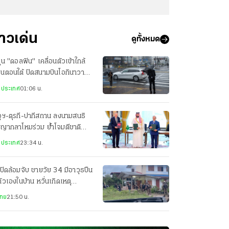
่าวเด่น
ดูทั้งหมด
ฝุ่น "ดอลฟิน" เคลื่อนตัวเข้าใกล้
ปุ่นตอนใต้ ปิดสนามบินโอกินาวา
ยพประชาชน-เจ็บ 3 ราย
งประเทศ
01:06 น.
ุฯ-ตุรกี-ปากีสถาน ลงนามสนธิ
ญญากลาโหมร่วม ย้ำโจมตีชาติ
ยวเท่ากับโจมตีทั้ง 3 ประเทศ
งประเทศ
23:34 น.
ปิดล้อมจับ ชายวัย 34 มีอาวุธปืน
ตัวเองในบ้าน หวั่นเกิดเหตุ
นตราย
ไทย
21:50 น.