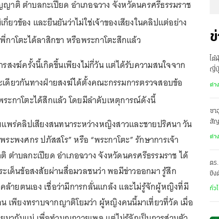
็ญญาติ ตำบลกะเปียด อำเภอฉวาง จังหวัดนครศรีธรรมราช
เกี่ยวข้อง และยืนยันว่าไม่ใช่เจ้าของเสียงในคลิปแต่อย่าง
ข
งพี่กาโตะได้ลาสิกขา หรือพระกาโตะสึกแล้ว
ไต้
รสงฆ์ครั้งนี้เกิดขึ้นเพียงไม่กี่วัน แต่ได้รับความสนใจจาก
ญี่
ะเดียวกันทางฝ่ายสงฆ์ได้ตั้งคณะกรรมการตรวจสอบข้อ
อพ
ต่า
ดพระกาโตะได้สึกแล้ว โดยมีลำดับเหตุการณ์ดังนี้
ซาอ
ยแพร่คลิปเสียงสนทนาระหว่างหญิงสาวและชายปริศนา วัน
สั
เดี
5 “พระพงศกร ปภัสสโร” หรือ “พระกาโตะ” รักษาการเจ้า
ต่า
ติ ตำบลกะเปียด อำเภอฉวาง จังหวัดนครศรีธรรมราช ได้
ตร.
ะเด็นข้อสงสัยผ่านสื่อมวลชนว่า พอมีข่าวออกมา รู้สึก
ขัง
้ายตนเอง เชื่อว่ามีการกลั่นแกล้ง และไม่รู้จักผู้หญิงที่มี
อั
ทั่ว
น เพียงทราบจากญาติโยมว่า ผู้หญิงคนนี้มาเที่ยวที่วัด เมื่อ
ยมากับแม่ เพื่อทำบุญถวายเพล แต่ไม่รู้จักเป็นการส่วนตัว