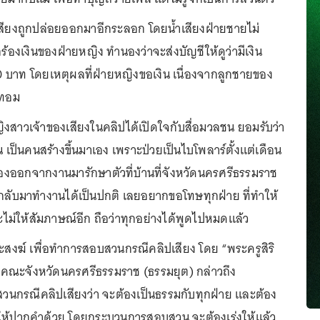
ปเสียงถูกปล่อยออกมาอีกระลอก โดยน้ำเสียงฝ่ายชายไม่
้องเงินของฝ่ายหญิง ทำนองว่าจะส่งบัญชีให้ดูว่ามีเงิน
0 บาท โดยเหตุผลที่ฝ่ายหญิงขอเงิน เนื่องจากลูกชายของ
เทอม
ิงสาวเจ้าของเสียงในคลิปได้เปิดใจกับสื่อมวลชน ยอมรับว่า
ึ้น เป็นคนสร้างขึ้นมาเอง เพราะป่วยเป็นไบโพลาร์ตั้งแต่เดือน
องออกจากงานมารักษาตัวที่บ้านที่จังหวัดนครศรีธรรมราช
กลับมาทำงานได้เป็นปกติ เลยอยากขอโทษทุกฝ่าย ที่ทำให้
้จะไม่ให้สัมภาษณ์อีก ถือว่าทุกอย่างได้พูดไปหมดแล้ว
ะสงฆ์ เพื่อทำการสอบสวนกรณีคลิปเสียง โดย “พระครูสิริ
้าคณะจังหวัดนครศรีธรรมราช (ธรรมยุต) กล่าวถึง
กรณีคลิปเสียงว่า จะต้องเป็นธรรมกับทุกฝ่าย และต้อง
ให้ปากคำด้วย โดยกระบวนการสอบสวน จะต้องเร่งให้แล้ว