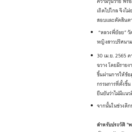
ความวุ่นวาย พร้อ
เถิดไปไกล จึงไม
สอบและตัดสินตามข
“หลวงพี่ย้อย” ว
หญิงสาวปริศนามา
30 เม.ย. 2565 
ฉวาง โดยมีรายงาน
ขึ้นผ่านการให้ข
กรรมการที่ตั้งข
ยืนยันว่าไม่มีแน
จากนั้นในช่วงดึ
สำหรับประวัติ "พ