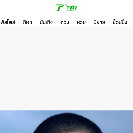
ลฟ์สไตล์
กีฬา
บันเทิง
ดวง
หวย
นิยาย
ช็อปปิ้ง