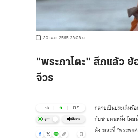
30 เม.ย. 2565 23:08 น.
"พระกาโตะ" สึกแล้ว ย้
จีวร
กลายเป็นประเด็นร้อ
+
ก
ก
-ก
กับชายคนหนึ่ง โดยน
ฟังข่าว
Light
ดัง ขณะที่ “พระพงศ