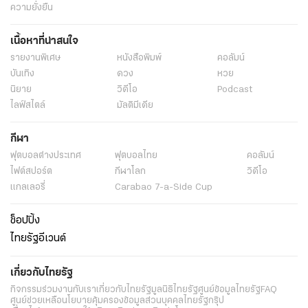
ความยั่งยืน
เนื้อหาที่น่าสนใจ
รายงานพิเศษ
หนังสือพิมพ์
คอลัมน์
บันเทิง
ดวง
หวย
นิยาย
วิดีโอ
Podcast
ไลฟ์สไตล์
มัลติมีเดีย
กีฬา
ฟุตบอลต่่างประเทศ
ฟุตบอลไทย
คอลัมน์
ไฟต์สปอร์ต
กีฬาโลก
วิดีโอ
แกลเลอรี่
Carabao 7-a-Side Cup
ช็อปปิ้ง
ไทยรัฐอีเวนต์
เกี่ยวกับไทยรัฐ
กิจกรรม
ร่วมงานกับเรา
เกี่ยวกับไทยรัฐ
มูลนิธิไทยรัฐ
ศูนย์ข้อมูลไทยรัฐ
FAQ
ศูนย์ช่วยเหลือ
นโยบายคุ้มครองข้อมูลส่วนบุคคลไทยรัฐกรุ๊ป