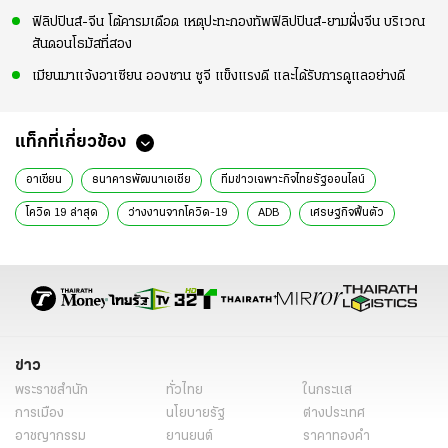
ฟิลิปปินส์-จีน โต้คารมเดือด เหตุปะทะกองทัพฟิลิปปินส์-ยามฝั่งจีน บริเวณ
สันดอนโธมัสที่สอง
เมียนมาแจ้งอาเซียน อองซาน ซูจี แข็งแรงดี และได้รับการดูแลอย่างดี
แท็กที่เกี่ยวข้อง
อาเซียน
ธนาคารพัฒนาเอเชีย
ทีมข่าวเฉพาะกิจไทยรัฐออนไลน์
โควิด 19 ล่าสุด
ว่างงานจากโควิด-19
ADB
เศรษฐกิจฟื้นตัว
เอเชียตะวันออกเฉียงใต้
เศรษฐกิจอาเซียน
ข่าว
พระราชสำนัก
ทั่วไทย
ในกระแส
การเมือง
นโยบายรัฐ
ต่างประเทศ
อาชญากรรม
ยานยนต์
ราคาทองคำ