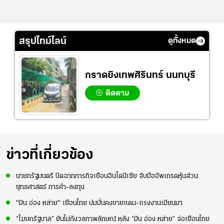
สรุปไทม์ไลน์
ดูทั้งหมด
กราดยิงเทพศิรินทร์ นนทบุรี
ติดตาม
ข่าวที่เกี่ยวข้อง
นายกรัฐมนตรี ปิดฉากภารกิจเยือนอินโดนีเซีย จับมืออัพเกรดหุ้นส่วน
ยุทธศาสตร์ การค้า-ลงทุน
"มิน อ่อง หล่าย" เยือนไทย ปมมั่นคงชายแดน-แรงงานเมียนมา
“โฆษกรัฐบาล” ยันไม่กังวลภาพลักษณ์ หลัง “มิน อ่อง หล่าย” จ่อเยือนไทย