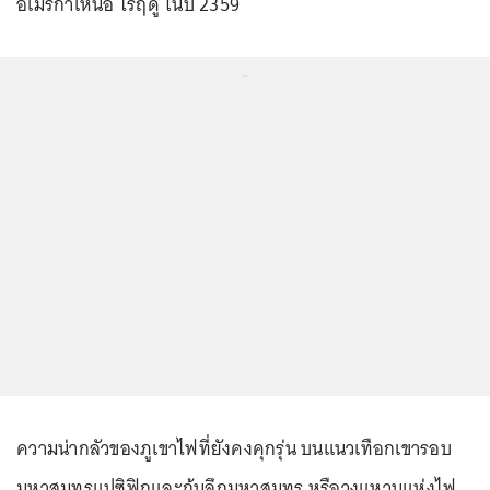
อเมริกาเหนือ ไร้ฤดู ในปี 2359
...
ความน่ากลัวของภูเขาไฟที่ยังคงคุกรุ่น บนแนวเทือกเขารอบ
มหาสมุทรแปซิฟิกและก้นลึกมหาสมุทร หรือวงแหวนแห่งไฟ