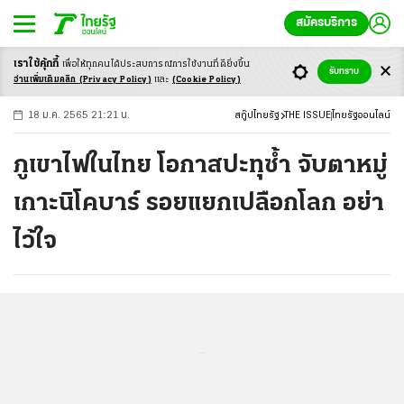
สมัครบริการ
เราใช้คุ้กกี้
เพื่อให้ทุกคนได้ประสบ
การณ์การใช้งานที่ดียิ่งขึ้น
+
ก
ก
-ก
รับทราบ
อ่านเพิ่มเติมคลิก
(Privacy Policy)
และ
(Cookie Policy)
18 ม.ค. 2565 21:21 น.
สกู๊ปไทยรัฐ
THE ISSUE
ไทยรัฐออนไลน์
ภูเขาไฟในไทย โอกาสปะทุซ้ำ จับตาหมู่
เกาะนิโคบาร์ รอยแยกเปลือกโลก อย่า
ไว้ใจ
...