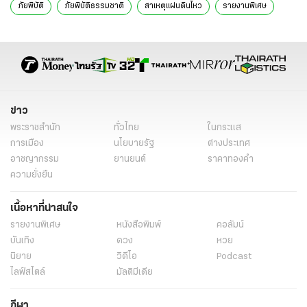
ภัยพิบัติ
ภัยพิบัติธรรมชาติ
สาเหตุแผ่นดินไหว
รายงานพิเศษ
ตองกา
สึนามิในตองกา
ภูเขาไฟในไทย
สึนามิถล่ม
หมู่เกาะนิโคบาร์
ข่าว
พระราชสำนัก
ทั่วไทย
ในกระแส
การเมือง
นโยบายรัฐ
ต่างประเทศ
อาชญากรรม
ยานยนต์
ราคาทองคำ
ความยั่งยืน
เนื้อหาที่น่าสนใจ
รายงานพิเศษ
หนังสือพิมพ์
คอลัมน์
บันเทิง
ดวง
หวย
นิยาย
วิดีโอ
Podcast
ไลฟ์สไตล์
มัลติมีเดีย
กีฬา