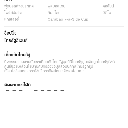
ฟุตบอลต่่างประเทศ
ฟุตบอลไทย
คอลัมน์
ไฟต์สปอร์ต
กีฬาโลก
วิดีโอ
แกลเลอรี่
Carabao 7-a-Side Cup
ช็อปปิ้ง
ไทยรัฐอีเวนต์
เกี่ยวกับไทยรัฐ
กิจกรรม
ร่วมงานกับเรา
เกี่ยวกับไทยรัฐ
มูลนิธิไทยรัฐ
ศูนย์ข้อมูลไทยรัฐ
FAQ
ศูนย์ช่วยเหลือ
นโยบายคุ้มครองข้อมูลส่วนบุคคลไทยรัฐกรุ๊ป
เงื่อนไขข้อตกลงการใช้บริการ
ติดต่อเรา
ติดต่อโฆษณา
ติดตามเราได้ที่
Application
My THAIRATH