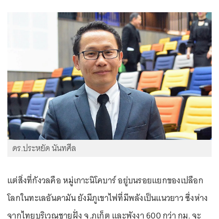
ดร.ประหยัด นันทศีล
แต่สิ่งที่กังวลคือ หมู่เกาะนิโคบาร์ อยู่บนรอยแยกของเปลือก
โลกในทะเลอันดามัน ยังมีภูเขาไฟที่มีพลังเป็นแนวยาว ซึ่งห่าง
จากไทยบริเวณชายฝั่ง จ.ภูเก็ต และพังงา 600 กว่า กม. จะ