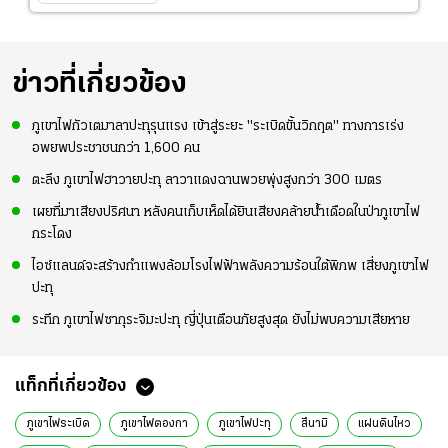
ข่าวที่เกี่ยวข้อง
ภูเขาไฟกัวเตมาลาปะทุรุนแรง เข้าสู่ระยะ "ระเบิดขั้นวิกฤต" ทางการเร่ง
อพยพประชาชนกว่า 1,600 คน
ตะลึง ภูเขาไฟฮาวายปะทุ ลาวาแดงฉานพวยพุ่งสูงกว่า 300 เมตร
เผยที่มาเสียงปริศนา หลังคนเก็บเห็ดได้ยินเสียงคล้ายน้ำเดือดในป่าภูเขาไฟ
กระโดง
ไอซ์แลนด์จะสร้างกำแพงล้อมโรงไฟฟ้าพลังความร้อนใต้พิภพ เสี่ยงภูเขาไฟ
ปะทุ
ระทึก ภูเขาไฟซากุระจิมะปะทุ ญี่ปุ่นเตือนภัยสูงสุด ยังไม่พบความเสียหาย
แท็กที่เกี่ยวข้อง
ภูเขาไฟระเบิด
ภูเขาไฟตองกา
ภูเขาไฟปะทุ
สึนามิ
แผ่นดินไหว