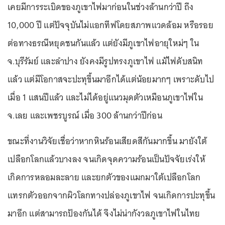
เคยมีการระเบิดของภูเขาไฟมาก่อนในช่วงล้านกว่าปี ถึง
10,000 ปี แต่ปัจจุบันไม่แอกทีฟโดยสภาพแวดล้อม หรือรอย
ต่อทางธรณีหยุดชนกันแล้ว แต่ยังมีภูเขาไฟอายุใหม่ๆ ใน
จ.บุรีรัมย์ และลำปาง ยังคงมีรูปทรงภูเขาไฟ แม้ไฟดับสนิท
แล้ว แต่มีโอกาสจะปะทุขึ้นมาอีกได้แต่น้อยมากๆ เพราะดับไป
เมื่อ 1 แสนปีแล้ว และไม่ได้อยู่แนวมุดตัวเหมือนภูเขาไฟใน
จ.เลย และเพชรบูรณ์ เมื่อ 300 ล้านกว่าปีก่อน
ขณะที่งานวิจัยเชื่อว่าหากหินร้อนเสียดสีกันมากขึ้น มายังใต้
เปลือกโลกแล้วบางลง จนเกิดจุดความร้อนเป็นปัจจัยเร่งให้
เกิดการหลอมละลาย และยกตัวของแมกมาใต้เปลือกโลก
แทรกตัวออกจากผิวโลกทางปล่องภูเขาไฟ จนเกิดการปะทุขึ้น
มาอีก แต่สามารถป้องกันได้ จึงไม่น่ากังวลภูเขาไฟในไทย