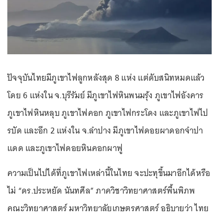
ปัจจุบันไทยมีภูเขาไฟลูกหลังสุด 8 แห่ง แต่ดับสนิทหมดแล้ว
โดย 6 แห่งใน จ.บุรีรัมย์ มีภูเขาไฟหินพนมรุ้ง ภูเขาไฟอังคาร
ภูเขาไฟหินหลุบ ภูเขาไฟคอก ภูเขาไฟกระโดง และภูเขาไฟไป
รบัด และอีก 2 แห่งใน จ.ลำปาง มีภูเขาไฟดอยผาดอกจำปา
แดด และภูเขาไฟดอยหินคอกผาฟู
ความเป็นไปได้ที่ภูเขาไฟเหล่านี้ในไทย จะปะทุขึ้นมาอีกได้หรือ
ไม่ “ดร.ประหยัด นันทศีล” ภาควิชาวิทยาศาสตร์พื้นพิภพ
คณะวิทยาศาสตร์ มหาวิทยาลัยเกษตรศาสตร์ อธิบายว่า ไทย