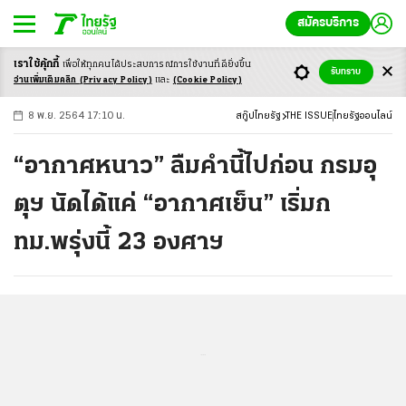
สมัครบริการ
เราใช้คุ้กกี้
เพื่อให้ทุกคนได้ประสบ
การณ์การใช้งานที่ดียิ่งขึ้น
+
ก
ก
-ก
รับทราบ
อ่านเพิ่มเติมคลิก
(Privacy Policy)
และ
(Cookie Policy)
8 พ.ย. 2564 17:10 น.
สกู๊ปไทยรัฐ
THE ISSUE
ไทยรัฐออนไลน์
“อากาศหนาว” ลืมคำนี้ไปก่อน กรมอุ
ตุฯ นัดได้แค่ “อากาศเย็น” เริ่มก
ทม.พรุ่งนี้ 23 องศาฯ
...