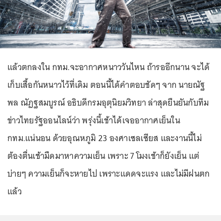
แล้วตกลงใน กทม.จะอากาศหนาววันไหน ถ้ารออีกนาน จะได้
เก็บเสื้อกันหนาวไว้ที่เดิม ตอนนี้ได้คำตอบชัดๆ จาก นายณัฐ
พล ณัฏฐสมบูรณ์ อธิบดีกรมอุตุนิยมวิทยา ล่าสุดยืนยันกับทีม
ข่าวไทยรัฐออนไลน์ว่า พรุ่งนี้เช้าได้เจออากาศเย็นใน
กทม.แน่นอน ด้วยอุณหภูมิ 23 องศาเซลเซียส และงานนี้ไม่
ต้องตื่นเช้ามืดมาหาความเย็น เพราะ 7 โมงเช้าก็ยังเย็น แต่
บ่ายๆ ความเย็นก็จะหายไป เพราะแดดจะแรง และไม่มีฝนตก
แล้ว