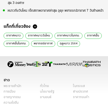
สุด 3 องศาฯ
หนาวถึงวันไหน เช็กสภาพอากาศล่าสุด อุตุฯ พยากรณ์อากาศ 7 วันข้างหน้า
แท็กที่เกี่ยวข้อง
อากาศหนาว
อากาศหนาววันไหน
อากาศหนาวในกทม.
อากาศเย็น
อากาศเย็นในกทม.
พยากรณ์อากาศ
ฤดูหนาว 2564
ข่าว
พระราชสำนัก
ทั่วไทย
ในกระแส
การเมือง
นโยบายรัฐ
ต่างประเทศ
อาชญากรรม
ยานยนต์
ราคาทองคำ
ความยั่งยืน