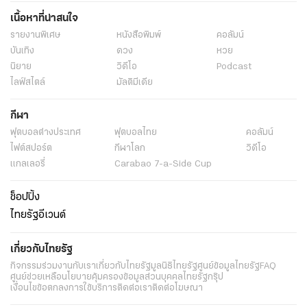
เนื้อหาที่น่าสนใจ
รายงานพิเศษ
หนังสือพิมพ์
คอลัมน์
บันเทิง
ดวง
หวย
นิยาย
วิดีโอ
Podcast
ไลฟ์สไตล์
มัลติมีเดีย
กีฬา
ฟุตบอลต่่างประเทศ
ฟุตบอลไทย
คอลัมน์
ไฟต์สปอร์ต
กีฬาโลก
วิดีโอ
แกลเลอรี่
Carabao 7-a-Side Cup
ช็อปปิ้ง
ไทยรัฐอีเวนต์
เกี่ยวกับไทยรัฐ
กิจกรรม
ร่วมงานกับเรา
เกี่ยวกับไทยรัฐ
มูลนิธิไทยรัฐ
ศูนย์ข้อมูลไทยรัฐ
FAQ
ศูนย์ช่วยเหลือ
นโยบายคุ้มครองข้อมูลส่วนบุคคลไทยรัฐกรุ๊ป
เงื่อนไขข้อตกลงการใช้บริการ
ติดต่อเรา
ติดต่อโฆษณา