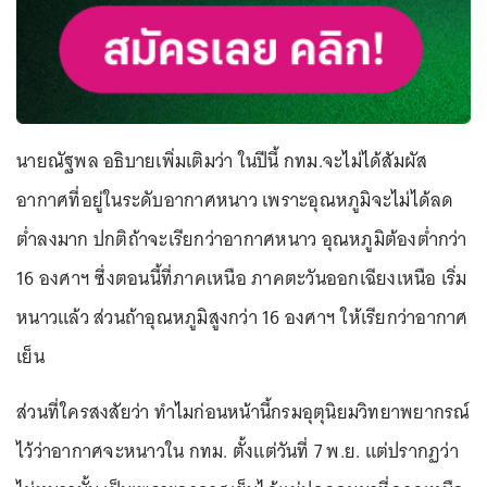
นายณัฐพล อธิบายเพิ่มเติมว่า ในปีนี้ กทม.จะไม่ได้สัมผัส
อากาศที่อยู่ในระดับอากาศหนาว เพราะอุณหภูมิจะไม่ได้ลด
ต่ำลงมาก ปกติถ้าจะเรียกว่าอากาศหนาว อุณหภูมิต้องต่ำกว่า
16 องศาฯ ซึ่งตอนนี้ที่ภาคเหนือ ภาคตะวันออกเฉียงเหนือ เริ่ม
หนาวแล้ว ส่วนถ้าอุณหภูมิสูงกว่า 16 องศาฯ ให้เรียกว่าอากาศ
เย็น
ส่วนที่ใครสงสัยว่า ทำไมก่อนหน้านี้กรมอุตุนิยมวิทยาพยากรณ์
ไว้ว่าอากาศจะหนาวใน กทม. ตั้งแต่วันที่ 7 พ.ย. แต่ปรากฏว่า