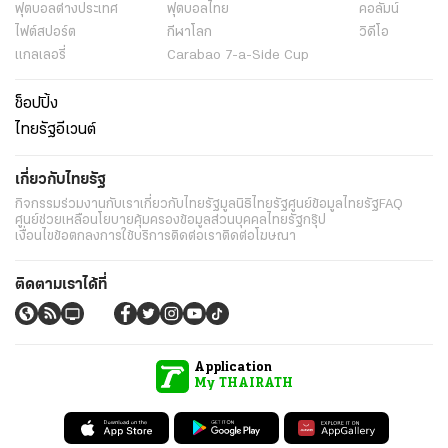
ฟุตบอลต่่างประเทศ
ฟุตบอลไทย
คอลัมน์
ไฟต์สปอร์ต
กีฬาโลก
วิดีโอ
แกลเลอรี่
Carabao 7-a-Side Cup
ช็อปปิ้ง
ไทยรัฐอีเวนต์
เกี่ยวกับไทยรัฐ
กิจกรรม
ร่วมงานกับเรา
เกี่ยวกับไทยรัฐ
มูลนิธิไทยรัฐ
ศูนย์ข้อมูลไทยรัฐ
FAQ
ศูนย์ช่วยเหลือ
นโยบายคุ้มครองข้อมูลส่วนบุคคลไทยรัฐกรุ๊ป
เงื่อนไขข้อตกลงการใช้บริการ
ติดต่อเรา
ติดต่อโฆษณา
ติดตามเราได้ที่
Application
My THAIRATH