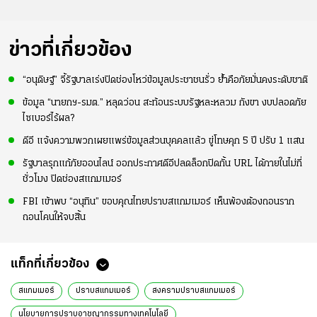
ข่าวที่เกี่ยวข้อง
“อนุดิษฐ์” จี้รัฐบาลเร่งปิดช่องโหว่ข้อมูลประชาชนรั่ว ย้ำคือภัยมั่นคงระดับชาติ
ข้อมูล “นายกฯ-รมต.” หลุดว่อน สะท้อนระบบรัฐหละหลวม กังขา งบปลอดภัย
ไซเบอร์ไร้ผล?
ดีอี แจ้งความพวกเผยแพร่ข้อมูลส่วนบุคคลแล้ว ขู่โทษคุก 5 ปี ปรับ 1 แสน
รัฐบาลรุกแก้ภัยออนไลน์ ออกประกาศดีอีปลดล็อกปิดกั้น URL ได้ภายในไม่กี่
ชั่วโมง ปิดช่องสแกมเมอร์
FBI เข้าพบ “อนุทิน” ขอบคุณไทยปราบสแกมเมอร์ เห็นพ้องต้องถอนราก
ถอนโคนให้จบสิ้น
แท็กที่เกี่ยวข้อง
สแกมเมอร์
ปราบสแกมเมอร์
สงครามปราบสแกมเมอร์
นโยบายการปราบอาชญากรรมทางเทคโนโลยี