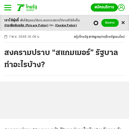
สมัครบริการ
เราใช้คุ้กกี้
เพื่อให้ทุกคนได้ประสบ
การณ์การใช้งานที่ดียิ่งขึ้น
+
ก
ก
-ก
รับทราบ
อ่านเพิ่มเติมคลิก
(Privacy Policy)
และ
(Cookie Policy)
7 พ.ย. 2568 16:06 น.
สกู๊ปไทยรัฐ
Infographic
ไทยรัฐออนไลน์
สงครามปราบ “สแกมเมอร์” รัฐบาล
ทำอะไรบ้าง?
...