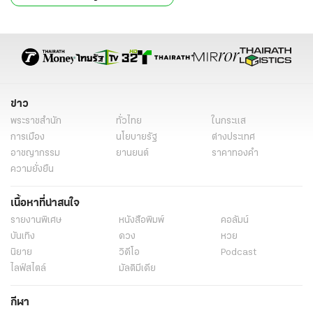
ศูนย์ปฏิบัติการป้องกันสแกมเมอร์
MOU หน่วยงานรัฐ
การลงทะเบียนซิมการ์ด
บัญชีม้า
ปราบสแกรมเมอร์
ไทยปราบสแกมเมอร์
นโยบายปราบสแกมเมอร์
ปราบบัญชีม้า
สแกมเมอร์คือ
สแกมเมอร์ ไทยรัฐ
สแกมเมอร์ คือ อะไร
ข่าว
สแกมเมอร์ หมายถึง
สแกมเมอร์หมายความว่าอะไร
พระราชสำนัก
ทั่วไทย
ในกระแส
สแกมเมอร์แปลว่าอะไรคะ
สแกมเมอร์หมายความว่าอย่างไร
การเมือง
นโยบายรัฐ
ต่างประเทศ
อาชญากรรม
ยานยนต์
ราคาทองคำ
รายงานพิเศษ
เฉพาะกิจไทยรัฐออนไลน์
mutimedia
ความยั่งยืน
ปราบเว็บพนัน
เว็บพนัน
พนันออนไลน์
เว็บไซต์พนันออนไลน์
เนื้อหาที่น่าสนใจ
เว็บไซต์พนัน
พนัน
เล่นพนัน
รายงานพิเศษ
หนังสือพิมพ์
คอลัมน์
บันเทิง
ดวง
หวย
นิยาย
วิดีโอ
Podcast
ไลฟ์สไตล์
มัลติมีเดีย
กีฬา