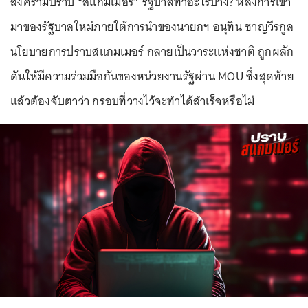
สงครามปราบ “สแกมเมอร์” รัฐบาลทำอะไรบ้าง? หลังการเข้า
มาของรัฐบาลใหม่ภายใต้การนำของนายกฯ อนุทิน ชาญวีรกูล
นโยบายการปราบสแกมเมอร์ กลายเป็นวาระแห่งชาติ ถูกผลัก
ดันให้มีความร่วมมือกันของหน่วยงานรัฐผ่าน MOU ซึ่งสุดท้าย
แล้วต้องจับตาว่า กรอบที่วางไว้จะทำได้สำเร็จหรือไม่