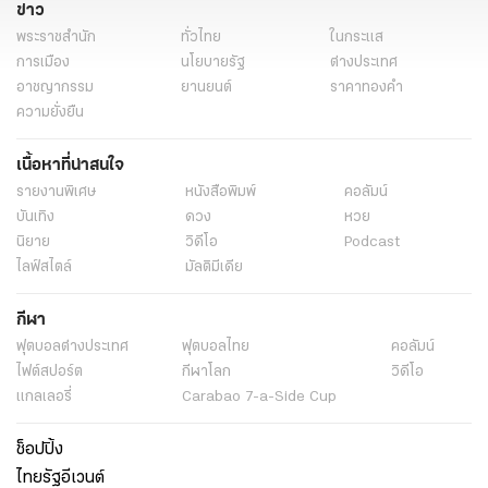
ข่าว
ความสัมพันธ์ไทย-กัมพูชา
การใช้สันติวิธี
การสนับสนุนกองทัพ
พระราชสำนัก
ทั่วไทย
ในกระแส
การเมือง
นโยบายรัฐ
ต่างประเทศ
อาชญากรรม
ยานยนต์
ราคาทองคำ
ความยั่งยืน
เนื้อหาที่น่าสนใจ
รายงานพิเศษ
หนังสือพิมพ์
คอลัมน์
บันเทิง
ดวง
หวย
นิยาย
วิดีโอ
Podcast
ไลฟ์สไตล์
มัลติมีเดีย
กีฬา
ฟุตบอลต่่างประเทศ
ฟุตบอลไทย
คอลัมน์
ไฟต์สปอร์ต
กีฬาโลก
วิดีโอ
แกลเลอรี่
Carabao 7-a-Side Cup
ช็อปปิ้ง
ไทยรัฐอีเวนต์