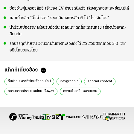
ช่องว่างคุ้มครองสิทธิ เจ้าของ EV ค่ายรถปิดตัว เสี่ยงถูกลอยแพ-ซ่อมไม่ได้
เผยเบื้องลึก “นิ้วตำรวจ” ระบบมืดวงการสีกากี ใช้ “โจรจับโจร”
น้ำท่วมเชียงราย เตือนรับมือฝน เอลนีโญ ตกสั้นแต่รุนแรง เสี่ยงน้ำหลาก-
ดินถล่ม
รถบรรทุกป้ายจีน วิ่งนอกเส้นทางทะลวงถึงใต้ ส่อ ส่วยสติกเกอร์ 2.0 เสีย
อธิปไตยขนส่งไทย
แท็กที่เกี่ยวข้อง
ทีมข่าวเฉพาะกิจไทยรัฐออนไลน์
infographic
special content
สถานการณ์ชายแดนไทย-กัมพูชา
ความตึงเครียดชายแดน
นายกรัฐมนตรีแพทองธาร
การเจรจา JBC
ความขัดแย้งทางการเมือง
การทูตไทย-กัมพูชา
อธิปไตยของไทย
การประชุมคณะรัฐมนตรี
ความมั่นคงระหว่างประเทศ
การปกป้องอธิปไตย
การแถลงข่าวนายกรัฐมนตรี
การเคลื่อนไหวทางการเมือง