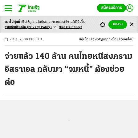
สมัครบริการ
เราใช้คุ้กกี้
เพื่อให้ทุกคนได้ประสบ
การณ์การใช้งานที่ดียิ่งขึ้น
+
ก
ก
-ก
รับทราบ
อ่านเพิ่มเติมคลิก
(Privacy Policy)
และ
(Cookie Policy)
7 ธ.ค. 2566 06:33 น.
สกู๊ปไทยรัฐ
Infographic
ไทยรัฐออนไลน์
จ่ายแล้ว 140 ล้าน คนไทยหนีสงคราม
อิสราเอล กลับมา “จมหนี้” ต้องช่วย
ต่อ
...