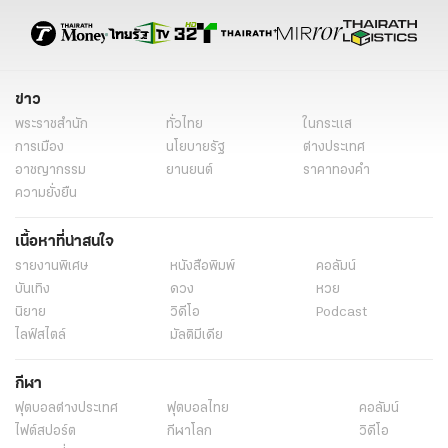
เงินกองทุนเพื่อช่วยเหลือคนหางานในต่างประเทศ
ทีมข่าวเฉพาะกิจไทยรัฐออนไลน์
สัมภาษณ์พิเศษ
รายงานพิเศษ
special content
ข่าว
พระราชสำนัก
ทั่วไทย
ในกระแส
การเมือง
นโยบายรัฐ
ต่างประเทศ
อาชญากรรม
ยานยนต์
ราคาทองคำ
ความยั่งยืน
เนื้อหาที่น่าสนใจ
รายงานพิเศษ
หนังสือพิมพ์
คอลัมน์
บันเทิง
ดวง
หวย
นิยาย
วิดีโอ
Podcast
ไลฟ์สไตล์
มัลติมีเดีย
กีฬา
ฟุตบอลต่่างประเทศ
ฟุตบอลไทย
คอลัมน์
ไฟต์สปอร์ต
กีฬาโลก
วิดีโอ