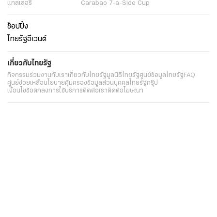
แกลเลอรี่
Carabao 7-a-Side Cup
ช็อปปิ้ง
ไทยรัฐอีเวนต์
เกี่ยวกับไทยรัฐ
กิจกรรม
ร่วมงานกับเรา
เกี่ยวกับไทยรัฐ
มูลนิธิไทยรัฐ
ศูนย์ข้อมูลไทยรัฐ
FAQ
ศูนย์ช่วยเหลือ
นโยบายคุ้มครองข้อมูลส่วนบุคคลไทยรัฐกรุ๊ป
เงื่อนไขข้อตกลงการใช้บริการ
ติดต่อเรา
ติดต่อโฆษณา
ติดตามเราได้ที่
Application
My THAIRATH