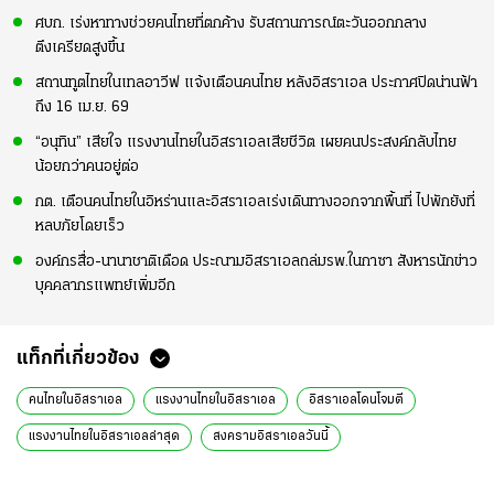
ศบก. เร่งหาทางช่วยคนไทยที่ตกค้าง รับสถานการณ์ตะวันออกกลาง
ตึงเครียดสูงขึ้น
สถานทูตไทยในเทลอาวีฟ แจ้งเตือนคนไทย หลังอิสราเอล ประกาศปิดน่านฟ้า
ถึง 16 เม.ย. 69
“อนุทิน” เสียใจ แรงงานไทยในอิสราเอลเสียชีวิต เผยคนประสงค์กลับไทย
น้อยกว่าคนอยู่ต่อ
กต. เตือนคนไทยในอิหร่านและอิสราเอลเร่งเดินทางออกจากพื้นที่ ไปพักยังที่
หลบภัยโดยเร็ว
องค์กรสื่อ-นานาชาติเดือด ประณามอิสราเอลถล่มรพ.ในกาซา สังหารนักข่าว
บุคคลากรแพทย์เพิ่มอีก
แท็กที่เกี่ยวข้อง
คนไทยในอิสราเอล
แรงงานไทยในอิสราเอล
อิสราเอลโดนโจมตี
แรงงานไทยในอิสราเอลล่าสุด
สงครามอิสราเอลวันนี้
สงคราม อิสราเอล
สงครามอิสราเอล ฮามาส
เยียวยา