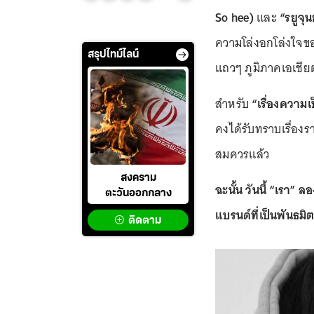
So hee)
และ
“รยูจุ
ความโล่งอกโล่งใจขอ
สรุปไทม์ไลน์
แถวๆ ภูมิภาคเอเชีย
สำหรับ
“เรื่องความเ
คงได้รับทราบเรื่องรา
สมควรแล้ว
สงคราม
ฉะนั้น วันนี้ “เรา
ตะวันออกกลาง
แบรนด์ที่เป็นพันธมิตร
ติดตาม