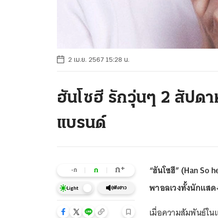
2 เม.ย. 2567 15:28 น.
ฮันโซฮี รักวุ่นๆ 2 สัปด
แบรนด์
“ฮันโซฮี” (Han So he
+
ก
ก
-ก
พาอลเวงทั้งนักแสด
ฟังข่าว
Light
เมื่อความสัมพันธ์ในแ