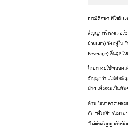
กรณีศึกษา พี่โซฮี แ
สัญญาพรีเซนเตอร์
Churum)
ซึ่งอยู่ใน
“
Beverage)
สิ้นสุดใน
โดยทางบริษัทลอตเต
สัญญาว่า...ไม่ต่อส
ฝ่าย เพิ่งร่วมเป็นพัน
ด้าน
“ธนาคารนงฮยอ
กับ
“พี่โซฮี”
กันมานาน
“ไม่ต่อสัญญากับนั