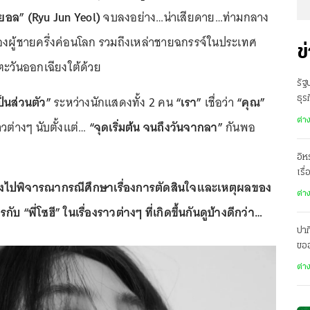
นยอล” (Ryu Jun Yeol)
จบลงอย่าง…น่าเสียดาย…ท่ามกลาง
งผู้ชายครึ่งค่อนโลก รวมถึงเหล่าชายฉกรรจ์ในประเทศ
ข
ตะวันออกเฉียงใต้ด้วย
รัฐ
ป็นส่วนตัว”
ระหว่างนักแสดงทั้ง 2 คน
“เรา”
เชื่อว่า
“คุณ”
ธุร
ต่า
วต่างๆ นับตั้งแต่…
“จุดเริ่มต้น จนถึงวันจากลา”
กันพอ
อิห
เรื
” ลองไปพิจารณากรณีศึกษาเรื่องการตัดสินใจและเหตุผลของ
ต่า
กับ “พี่โซฮี” ในเรื่องราวต่างๆ ที่เกิดขึ้นกันดูบ้างดีกว่า…
ปาก
ขอ
เมื
ต่า