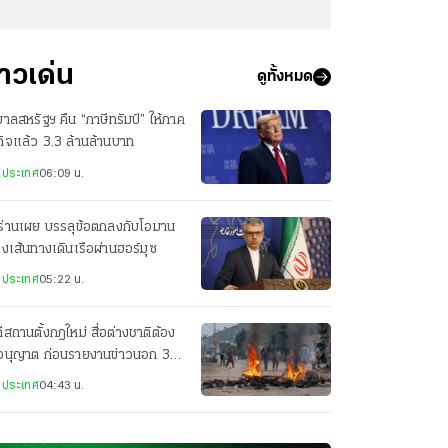
่าวเด่น
ดูทั้งหมด
บาลสหรัฐฯ คืน “ภาษีทรัมป์” ให้ภาค
กิจแล้ว 3.3 ล้านล้านบาท
งประเทศ
06:09 น.
ร่านเผย บรรลุข้อตกลงกับโอมาน
่องเส้นทางเดินเรือผ่านฮอร์มุซ
งประเทศ
05:22 น.
ีสถานตั้งกฎใหม่ สื่อต่างชาติต้อง
อนุญาต ก่อนรายงานข่าวนอก 3
องใหญ่
งประเทศ
04:43 น.