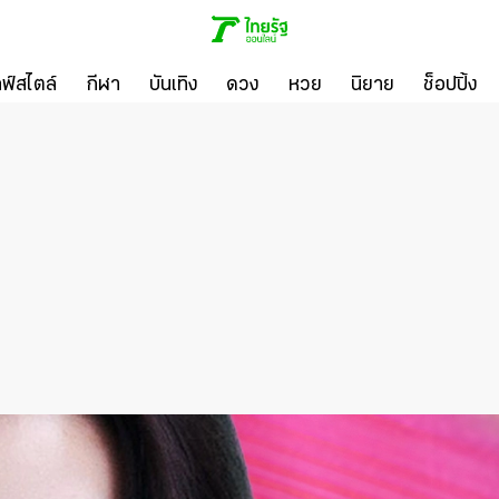
ลฟ์สไตล์
กีฬา
บันเทิง
ดวง
หวย
นิยาย
ช็อปปิ้ง