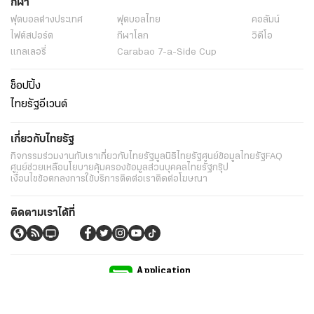
กีฬา
ฟุตบอลต่่างประเทศ
ฟุตบอลไทย
คอลัมน์
ไฟต์สปอร์ต
กีฬาโลก
วิดีโอ
แกลเลอรี่
Carabao 7-a-Side Cup
ช็อปปิ้ง
ไทยรัฐอีเวนต์
เกี่ยวกับไทยรัฐ
กิจกรรม
ร่วมงานกับเรา
เกี่ยวกับไทยรัฐ
มูลนิธิไทยรัฐ
ศูนย์ข้อมูลไทยรัฐ
FAQ
ศูนย์ช่วยเหลือ
นโยบายคุ้มครองข้อมูลส่วนบุคคลไทยรัฐกรุ๊ป
เงื่อนไขข้อตกลงการใช้บริการ
ติดต่อเรา
ติดต่อโฆษณา
ติดตามเราได้ที่
Application
My THAIRATH