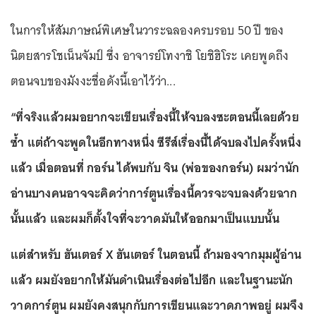
ในการให้สัมภาษณ์พิเศษในวาระฉลองครบรอบ 50 ปี ของ
นิตยสารโชเน็นจัมป์ ซึ่ง อาจารย์โทงาชิ โยชิฮิโระ เคยพูดถึง
ตอนจบของมังงะชื่อดังนี้เอาไว้ว่า...
“ที่จริงแล้วผมอยากจะเขียนเรื่องนี้ให้จบลงซะตอนนี้เลยด้วย
ซ้ำ แต่ถ้าจะพูดในอีกทางหนึ่ง ซีรีส์เรื่องนี้ได้จบลงไปครั้งหนึ่ง
แล้ว เมื่อตอนที่ กอร์น ได้พบกับ จิน (พ่อของกอร์น) ผมว่านัก
อ่านบางคนอาจจะคิดว่าการ์ตูนเรื่องนี้ควรจะจบลงด้วยฉาก
นั้นแล้ว และผมก็ตั้งใจที่จะวาดมันให้ออกมาเป็นแบบนั้น
แต่สำหรับ ฮันเตอร์ X ฮันเตอร์ ในตอนนี้ ถ้ามองจากมุมผู้อ่าน
แล้ว ผมยังอยากให้มันดำเนินเรื่องต่อไปอีก และในฐานะนัก
วาดการ์ตูน ผมยังคงสนุกกับการเขียนและวาดภาพอยู่ ผมจึง