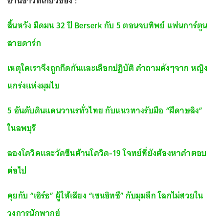
อ่านข่าวที่เกี่ยวข้อง :
สิ้นหวัง มืดมน 32 ปี Berserk กับ 5 ตอนจบทิพย์ แฟนการ์ตูน
สายดาร์ก
เหตุใดเราจึงถูกกีดกันและเลือกปฏิบัติ คำถามดังๆจาก หญิง
แกร่งแห่งมุมไบ
5 อันดับดินแดนวานรทั่วไทย กับแนวทางรับมือ “ฝีดาษลิง”
ในลพบุรี
ลองโควิดและวัคซีนต้านโควิด-19 โจทย์ที่ยังต้องหาคำตอบ
ต่อไป
คุยกับ “เอิร์ธ” ผู้ให้เสียง “เซนอิทซึ” กับมุมลึก โลกไม่สวยใน
วงการนักพากย์