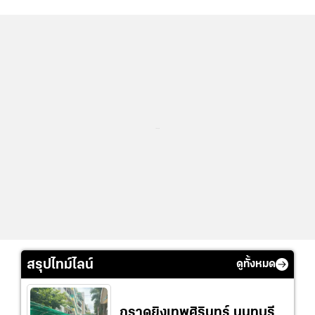
...
สรุปไทม์ไลน์
ดูทั้งหมด
กราดยิงเทพศิรินทร์ นนทบุรี