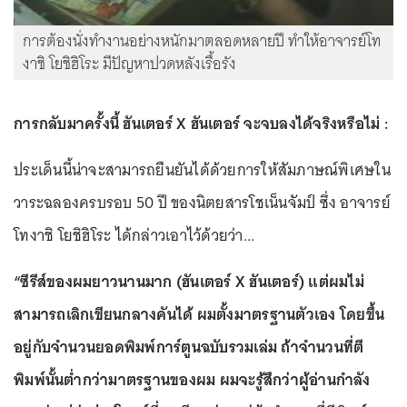
การต้องนั่งทำงานอย่างหนักมาตลอดหลายปี ทำให้อาจารย์โท
งาชิ โยชิฮิโระ มีปัญหาปวดหลังเรื้อรัง
การกลับมาครั้งนี้ ฮันเตอร์ X ฮันเตอร์ จะจบลงได้จริงหรือไม่ :
ประเด็นนี้น่าจะสามารถยืนยันได้ด้วยการให้สัมภาษณ์พิเศษใน
วาระฉลองครบรอบ 50 ปี ของนิตยสารโชเน็นจัมป์ ซึ่ง อาจารย์
โทงาชิ โยชิฮิโระ ได้กล่าวเอาไว้ด้วยว่า...
“ซีรีส์ของผมยาวนานมาก (ฮันเตอร์ X ฮันเตอร์) แต่ผมไม่
สามารถเลิกเขียนกลางคันได้ ผมตั้งมาตรฐานตัวเอง โดยขึ้น
อยู่กับจำนวนยอดพิมพ์การ์ตูนฉบับรวมเล่ม ถ้าจำนวนที่ตี
พิมพ์นั้นต่ำกว่ามาตรฐานของผม ผมจะรู้สึกว่าผู้อ่านกำลัง