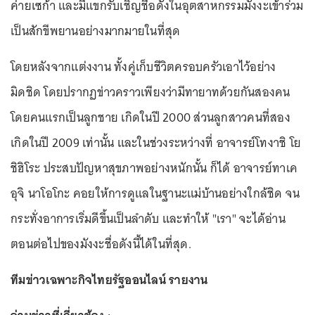
ค่ายเซก้า และมีแขกรับเชิญชื่อดังในอุตสาหกรรมมังงะเข้าร่วม
เป็นสักขีพยานอย่างมากมายในที่สุด
โดยหลังจากแต่งงาน ทั้งคู่เก็บชีวิตครอบครัวเอาไว้อย่าง
มิดชิด โดยปรากฏข่าวคราวเพียงว่ามีทายาทด้วยกันสองคน
โดยคนแรกเป็นลูกชาย เกิดในปี 2000 ส่วนลูกสาวคนที่สอง
เกิดในปี 2009 เท่านั้น และในช่วงระหว่างที่ อาจารย์โทงาชิ โย
ชิฮิโระ ประสบปัญหาสุขภาพอย่างหนักนั้น ก็ได้ อาจารย์ทาเค
อุจิ นาโอโกะ คอยให้การดูแลในฐานะแม่บ้านอย่างใกล้ชิด จน
กระทั่งอาการเริ่มดีขึ้นเป็นลำดับ และทำให้ "เรา" จะได้อ่าน
ตอนต่อไปของมังงะชื่อดังนี้ได้ในที่สุด.
ทีมข่าวเฉพาะกิจไทยรัฐออนไลน์ รายงาน