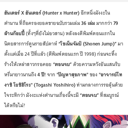
ฮันเตอร์ X ฮันเตอร์ (Hunter x Hunter)
อีกหนึ่งมังงะใน
ตำนาน ที่ถือครองยอดขายฉบับรวมเล่ม
36 เล่ม
มากกว่า
79
ล้านก๊อบปี้
(ทั้งๆที่ยังไม่อวสาน) หลังลงตีพิมพ์ตอนแรกใน
นิตยสารการ์ตูนรายสัปดาห์
“โชเน็นจัมป์ (Shonen Jump)”
มา
ตั้งแต่เมื่อ 24 ปีที่แล้ว (ตีพิมพ์ตอนแรก ปี 1998) ก่อนจะทิ้ง
ร้างให้เหล่าสาวกรอคอย
“ตอนจบ”
ด้วยความหวังอันแสนริบ
หรี่มายาวนานถึง
4 ปี!
จาก
"ปัญหาสุขภาพ"
ของ
"อาจารย์โท
งาชิ โยชิฮิโระ" (Togashi Yoshihiro)
ท่ามกลางการรอลุ้นด้วย
ใจระทึกว่า มังงะแห่งตำนานเรื่องนี้จะมี
“ตอนจบ”
ที่สมบูรณ์
ได้หรือไม่?