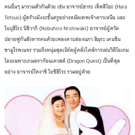
คนอื่นๆ มารวมตัวกันด้วย เช่น อาจารย์ฮาระ เท็ตสึโอะ (Hara
Tetsuo) ผู้สร้างมังงะชั้นครูอย่างหมัดเทพเจ้าดาวเหนือ และ
โนบุฮิโระ นิชิวากิ (Nobuhiro Nishiwaki) อาจารย์ผู้ตวัด
ปลายพู่กันสังหารคนด้วยเพลงดาบล่องนภา ฮิมุระ เคนชิน
ซามูไรพเนจร รวมถึงหนุ่มสุดเนิร์ดผู้คลั่งไคล้การเล่นวิดีโอเกม
โดยเฉพาะเกมดราก้อนเควสต์ (Dragon Quest) เป็นที่สุด
อย่าง อาจารย์โทงาชิ โยชิฮิโระ รวมอยู่ด้วย