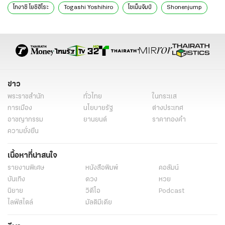
โทงาชิ โยชิฮิโระ
Togashi Yoshihiro
โชเน็นจัมป์
Shonenjump
ตอนใหม่
ตอนจบ
ชูเอฉะ
Shueisha
ทาเคอุจิ นาโอโกะ
Takeuchi Naoko
เซเลอร์มูน
มังงะ
ข่าว
พระราชสำนัก
ทั่วไทย
ในกระแส
การเมือง
นโยบายรัฐ
ต่างประเทศ
อาชญากรรม
ยานยนต์
ราคาทองคำ
ความยั่งยืน
เนื้อหาที่น่าสนใจ
รายงานพิเศษ
หนังสือพิมพ์
คอลัมน์
บันเทิง
ดวง
หวย
นิยาย
วิดีโอ
Podcast
ไลฟ์สไตล์
มัลติมีเดีย