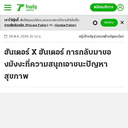
สมัครบริการ
เราใช้คุ้กกี้
เพื่อให้ทุกคนได้ประสบ
การณ์การใช้งานที่ดียิ่งขึ้น
+
ก
ก
-ก
รับทราบ
อ่านเพิ่มเติมคลิก
(Privacy Policy)
และ
(Cookie Policy)
28 พ.ค. 2565 15:11 น.
สกู๊ปไทยรัฐ
Culture
ไทยรัฐออนไลน์
ฮันเตอร์ X ฮันเตอร์ การกลับมาขอ
งมังงะที่ความสนุกเอาชนะปัญหา
สุขภาพ
...