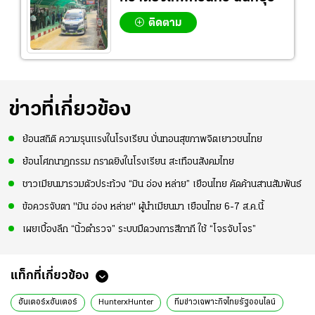
ติดตาม
ข่าวที่เกี่ยวข้อง
ย้อนสถิติ ความรุนแรงในโรงเรียน บั่นทอนสุขภาพจิตเยาวชนไทย
ย้อนโศกนาฏกรรม กราดยิงในโรงเรียน สะเทือนสังคมไทย
ชาวเมียนมารวมตัวประท้วง “มิน อ่อง หล่าย” เยือนไทย คัดค้านสานสัมพันธ์
ข้อควรจับตา "มิน อ่อง หล่าย" ผู้นำเมียนมา เยือนไทย 6-7 ส.ค.นี้
เผยเบื้องลึก “นิ้วตำรวจ” ระบบมืดวงการสีกากี ใช้ “โจรจับโจร”
แท็กที่เกี่ยวข้อง
ฮันเตอร์xฮันเตอร์
HunterxHunter
ทีมข่าวเฉพาะกิจไทยรัฐออนไลน์