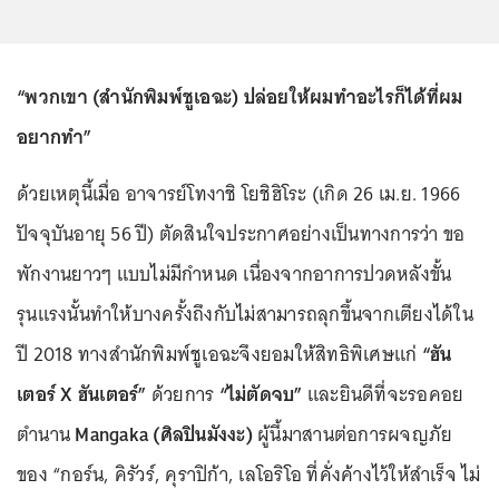
“พวกเขา (สำนักพิมพ์ชูเอฉะ) ปล่อยให้ผมทำอะไรก็ได้ที่ผม
อยากทำ”
ด้วยเหตุนี้เมื่อ อาจารย์โทงาชิ โยชิฮิโระ (เกิด 26 เม.ย. 1966
ปัจจุบันอายุ 56 ปี) ตัดสินใจประกาศอย่างเป็นทางการว่า ขอ
พักงานยาวๆ แบบไม่มีกำหนด เนื่องจากอาการปวดหลังขั้น
รุนแรงนั้นทำให้บางครั้งถึงกับไม่สามารถลุกขึ้นจากเตียงได้ใน
ปี 2018 ทางสำนักพิมพ์ชูเอฉะจึงยอมให้สิทธิพิเศษแก่
“ฮัน
เตอร์ X ฮันเตอร์”
ด้วยการ
“ไม่ตัดจบ”
และยินดีที่จะรอคอย
ตำนาน
Mangaka (ศิลปินมังงะ)
ผู้นี้มาสานต่อการผจญภัย
ของ “กอร์น, คิรัวร์, คุราปิก้า, เลโอริโอ ที่คั่งค้างไว้ให้สำเร็จ ไม่