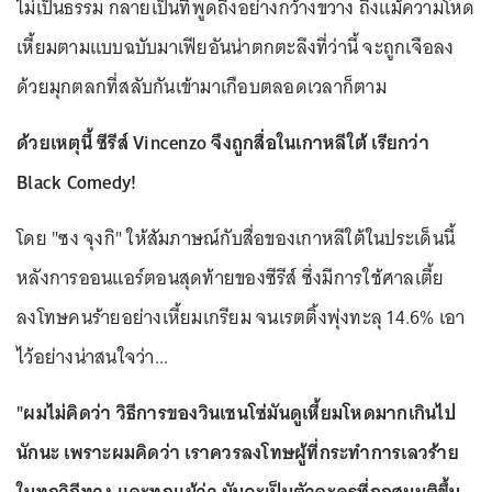
ไม่เป็นธรรม กลายเป็นที่พูดถึงอย่างกว้างขวาง ถึงแม้ความโหด
เหี้ยมตามแบบฉบับมาเฟียอันน่าตกตะลึงที่ว่านี้ จะถูกเจือลง
ด้วยมุกตลกที่สลับกันเข้ามาเกือบตลอดเวลาก็ตาม
ด้วยเหตุนี้ ซีรีส์ Vincenzo จึงถูกสื่อในเกาหลีใต้ เรียกว่า
Black Comedy!
โดย "ซง จุงกิ" ให้สัมภาษณ์กับสื่อของเกาหลีใต้ในประเด็นนี้
หลังการออนแอร์ตอนสุดท้ายของซีรีส์ ซึ่งมีการใช้ศาลเตี้ย
ลงโทษคนร้ายอย่างเหี้ยมเกรียม จนเรตติ้งพุ่งทะลุ 14.6% เอา
ไว้อย่างน่าสนใจว่า...
"ผมไม่คิดว่า วิธีการของวินเชนโซ่มันดูเหี้ยมโหดมากเกินไป
นักนะ เพราะผมคิดว่า เราควรลงโทษผู้ที่กระทำการเลวร้าย