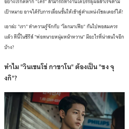
อย่างไรก็ดีหาก "ใคร" สามารถทำงานได้บรรลุผลสำเร็จตาม
เป้าหมาย อาจได้รับการเลื่อนขั้นให้เข้าสู่ตำแหน่งโซลเดอร์ได้!
เอาล่ะ "เรา" ทำความรู้จักกับ "โลกมาเฟีย" กันไปพอสมควร
แล้ว ทีนี้ในซีรีส์ "พ่อทนายหนุ่มหน้าหวาน" มีอะไรที่น่าสนใจอีก
บ้าง?
ทำไม "วินเชนโซ่ กาซาโน" ต้องเป็น "ซง จุ
งกิ"?