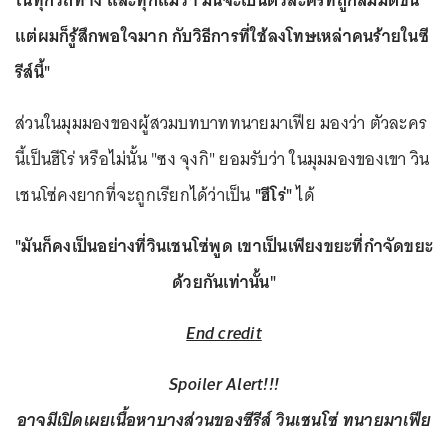
ในทุกวิถีทาง และทุกแม้ว่า มันจะเป็นตัวละครที่ถูกสมมติขึ้น
แต่ผมก็รู้สึกพอใจมาก กับวิธีการที่ใช้ลงโทษเหล่าคนร้ายในซี
รีส์นี้"
ส่วนในมุมมองของผู้สวมบทบาททนายมาเฟีย มองว่า ตัวละคร
นี้เป็นฮีโร่ หรือไม่นั้น "ซง จุงกิ" ยอมรับว่า ในมุมมองของเขา วิน
เชนโซ่คงยากที่จะถูกเรียกได้ว่าเป็น
"ฮีโร่"
ได้
"มันก็คงเป็นอย่างที่วินเชนโซ่พูด เขาเป็นเพียงขยะที่กำจัดขยะ
ด้วยกันเท่านั้น"
End credit
Spoiler Alert!!!
อาจมีเปิดเผยเนื้อหาบางส่วนของซีรีส์ วินเชนโซ่ ทนายมาเฟีย