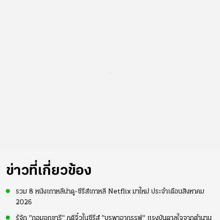
...
ข่าวที่เกี่ยวข้อง
รวม 8 หนังเกาหลีน่าดู-ซีรีส์เกาหลี Netflix มาใหม่ ประจำเดือนสิงหาคม
2026
รู้จัก "กอมอกซารี" ภูติจิ๋วในซีรีส์ "บูรพาอาถรรพ์" แรงบันดาลใจจากตำนาน