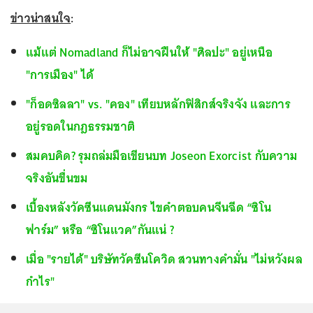
ข่าวน่าสนใจ
:
แม้แต่ Nomadland ก็ไม่อาจฝืนให้ "ศิลปะ" อยู่เหนือ
"การเมือง" ได้
"ก็อดซิลลา" vs. "คอง" เทียบหลักฟิสิกส์จริงจัง และการ
อยู่รอดในกฎธรรมชาติ
สมคบคิด? รุมถล่มมือเขียนบท Joseon Exorcist กับความ
จริงอันขื่นขม
เบื้องหลังวัคซีนแดนมังกร ไขคำตอบคนจีนฉีด “ซิโน
ฟาร์ม” หรือ “ซิโนแวค”กันแน่ ?
เมื่อ "รายได้" บริษัทวัคซีนโควิด สวนทางคำมั่น "ไม่หวังผล
กำไร"