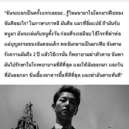
"ฉันจะบอกเป็นครั้งแรกเลยนะ...รู้ไหมฉายาในโลกมาเฟียของ
ฉันคืออะไร? ในภาษาเกาหลี มันคือ แมวที่อิ่มแปล้ ถ้ามันจับ
หนูมา มันจะเล่นกับหนูทั้งวัน ก่อนที่จะเขมือบ ไอ้โจรที่ฆ่าพ่อ
แม่บุญธรรมของฉันตอนเด็ก พอฉันกลายเป็นมาเฟีย ฉันตาม
รังควานมันถึง 2 ปี แล้วไอ้เวรนั่น ก็พยายามฆ่าตัวตาย ฉันพา
มันไปรักษาในโรงพยาบาลที่ดีที่สุด และให้มันออกมา และวัน
ที่มันออกมา ฉันเลี้ยงอาหารมื้อที่ดีที่สุด และฆ่ามันตายทันที"