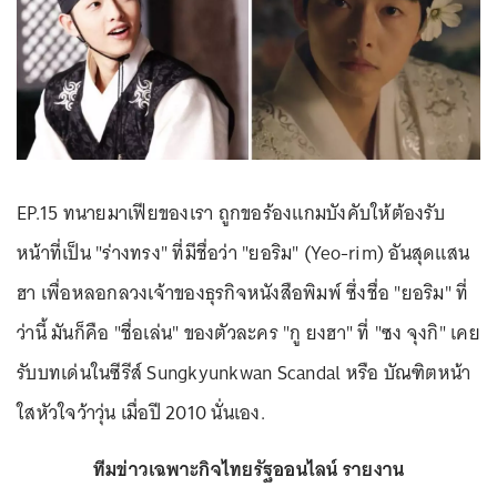
EP.15 ทนายมาเฟียของเรา ถูกขอร้องแกมบังคับให้ต้องรับ
หน้าที่เป็น "ร่างทรง" ที่มีชื่อว่า "ยอริม" (Yeo-rim) อันสุดแสน
ฮา เพื่อหลอกลวงเจ้าของธุรกิจหนังสือพิมพ์ ซึ่งชื่อ "ยอริม" ที่
ว่านี้ มันก็คือ "ชื่อเล่น" ของตัวละคร "กู ยงฮา" ที่ "ซง จุงกิ" เคย
รับบทเด่นในซีรีส์ Sungkyunkwan Scandal หรือ บัณฑิตหน้า
ใสหัวใจว้าวุ่น เมื่อปี 2010 นั่นเอง.
ทีมข่าวเฉพาะกิจไทยรัฐออนไลน์ รายงาน