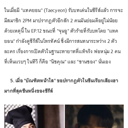
ในเมื่อมี "แทคยอน" (Taecyeon) รับบทเด่นในซีรีส์แล้ว การจะ
มีสมาชิก 2PM มาปรากฏตัวอีกสัก 2 คนมันย่อมดีอยู่ไม่น้อย
ด้วยเหตุนี้ ใน EP.12 ขณะที่ "จุนอู" ตัวร้ายที่รับบทโดย "แทค
ยอน" กำลังดูซีรีส์ในโทรทัศน์ ซึ่งมีการสนทนาระหว่าง 2 ตัว
ละคร เรื่องการเปิดตัวในฐานะทายาทที่แท้จริง พ่อหนุ่ม 2 คน
ที่เห็นแวบๆ ในทีวี ก็คือ "นิชคุณ" และ "ชานซอง" นั่นเอง
5. เมื่อ "บัณฑิตหน้าใส" ขอปรากฏตัวในซีนเรียกเสียงฮา
มากที่สุดซีนหนึ่งของซีรีส์