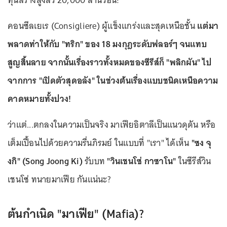
ทุนสร้างสูงลิ่ว 20,000 ล้านวอน!
คอนซีลเยเร (Consigliere) ผู้แข็งแกร่งและสุดเหนือชั้น
แต่มา
พลาดท่าให้กับ "ทริก" ของ 18 มงกุฎระดับฟลอร์ๆ จนแทบ
สูญสิ้นลาย
จากนั้นเรื่องราวทั้งหมดของซีรีส์ก็ "พลิกผัน" ไป
จากการ "เปิดตัวสุดอลัง" ในช่วงต้นเรื่องแบบชนิดเหนือความ
คาดหมายทั้งปวง!
ว่าแต่...ตกลงในความเป็นจริง มาเฟียอิตาลีเป็นแนวดุดัน หรือ
เต็มเปื้อนไปด้วยความรื่นภิรมย์ ในแบบที่ "เรา" ได้เห็น
"ซง จุ
งกิ"
(Song Joong Ki)
รับบท
"วินเชนโซ่ กาซาโน"
ในซีรีส์วิน
เชนโซ่ ทนายมาเฟีย กันแน่นะ?
ต้นกำเนิด "มาเฟีย" (Mafia)?