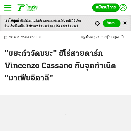
สมัครบริการ
เราใช้คุ้กกี้
เพื่อให้ทุกคนได้ประสบ
การณ์การใช้งานที่ดียิ่งขึ้น
+
ก
ก
-ก
รับทราบ
อ่านเพิ่มเติมคลิก
(Privacy Policy)
และ
(Cookie Policy)
20 พ.ค. 2564 05:30 น.
สกู๊ปไทยรัฐ
Culture
ไทยรัฐออนไลน์
"ขยะกำจัดขยะ" ฮีโร่สายดาร์ก
Vincenzo Cassano กับจุดกำเนิด
"มาเฟียอิตาลี"
...