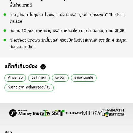
พื้นบ้านเกาหลี
"นัมจูฮยอก-โนยุนซอ-โจซึงอู" เปิดตัวซีรีส์ "บูรพาอาถรรพณ์" The East
Palace
อัปเดต 10 หนังเกาหลีน่าดู ซีรีส์เกาหลีมาใหม่ ประจำเดือนมิถุนายน 2026
“Perfect Crown รักนี้มงลง” ครองบัลลังก์ซีรีส์เกาหลี เจาะลึก 4 เหตุผล
สมมงความปัง!!
แท็กที่เกี่ยวข้อง
VIncenzo
ซีรีส์เกาหลี
ซง จุงกิ
รายงานพิเศษ
ทีมข่าวเฉพาะกิจไทยรัฐออนไลน์