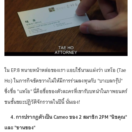
ใน EP.8 ทนายหน้าหล่อของเรา แอบใช้นามแฝงว่า แทโอ (Tae
Ho) ในภารกิจขัดขวางไม่ให้มีการร่วมลงทุนกับ "บาเบลกรุ๊ป"
ซึ่งชื่อ "แทโอ" นี่คือชื่อของตัวละครที่เขารับบทนำในภาพยนตร์
ชนชั้นขยะปฏิวัติจักรวาลในปีนี้ นั่นเอง!
4. การปรากฏตัวเป็น Cameo ของ 2 สมาชิก 2PM "นิชคุณ"
และ "ชานซอง"