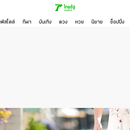
ลฟ์สไตล์
กีฬา
บันเทิง
ดวง
หวย
นิยาย
ช็อปปิ้ง