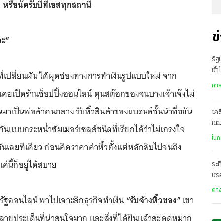
 หรือนัดรับบีทีเอสทุกสถานี
ข
คะ”
รัฐ
ย้ำ
ี่เปลี่ยนผัน ได้ผุดช่องทางการทำเงินรูปแบบใหม่ จาก
ไม่
การ
่เคยเปิดร้านช็อปปิ้งออนไลน์ ตุนสต๊อกของจนบางเจ้าเจ๊งไม่
ันมาเป็นพ่อค้าคนกลาง รับหิ้วสินค้าของแบรนด์ชั้นนำที่ขยัน
เคล
กต.
กันแบบกระหน่ำซัมเมอร์เซลส์ชนิดที่เรียกได้ว่าไม่เกรงใจ
ล่า
ในก
มกันเลยทีเดียว ก่อนคิดราคาค่าหิ้วตั้งแต่หลักสิบไปจนถึง
ค่นี้ก็อยู่ได้สบาย
ระท
บรอ
ต่า
รัฐออนไลน์ พาไปเจาะลึกธุรกิจทำเงิน
“รับจ้างหิ้วของ”
เขา
ีหลายประเด็นที่น่าสนใจมาก และสิ่งที่ได้ยินแล้วสะดุดหูมาก