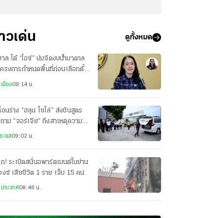
่าวเด่น
ดูทั้งหมด
บาล โต้ “ไอซ์” ปมจัดงบน้ำบาดาล
โครงการกำหนดพื้นที่ก่อนเลือกตั้ง
ใช่จัดสรรตามการเมือง
เมือง
09:14 น.
ื่อนร่าง “ฮลุน โซโล่” ส่งชันสูตร
ถาม “จอร์เจีย” ถึงสาเหตุความ
ช้าที่ผ่านมา
ระแส
09:02 น.
ึก! ระเบิดสนั่นอพาร์ตเมนต์ในย่าน
งซ์ เสียชีวิต 1 ราย เจ็บ 15 คน
งประเทศ
08:46 น.