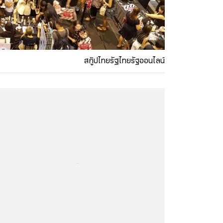
สกู๊ปไทยรัฐ
ไทยรัฐออนไลน์
...