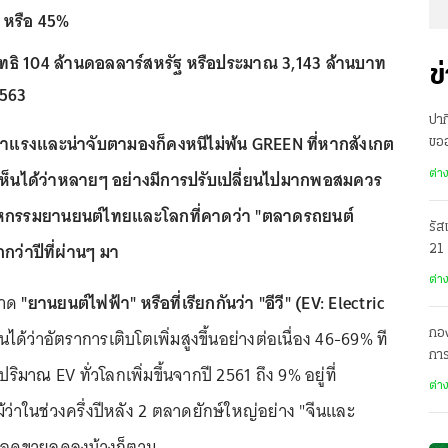
ก หรือ 45%
สุทธิ 104 ล้านดอลลาร์สหรัฐ หรือประมาณ 3,143 ล้านบาท
ข
2563
ปาก
่มาแรงและน่าจับตามองก็คงหนีไม่พ้น GREEN ที่หากสังเกต
ขอ
เมื
เห็นได้ว่าหลายๆ อย่างมีการปรับเปลี่ยนไปมากพอสมควร
ต่า
ตสาหกรรมยานยนต์ไทยและโลกที่คาดว่า "ตลาดรถยนต์
รัส
กว่าปีที่ผ่านๆ มา
21
ต่า
ลาด
"ยานยนต์ไฟฟ้า" หรือที่เรียกกันว่า "อีวี" (EV: Electric
็นได้ว่าอัตราการเติบโตเพิ่มสูงขึ้นอย่างต่อเนื่อง 46-69% ที
กอง
การ
ริมาณ EV ทั่วโลกเพิ่มขึ้นจากปี 2561 ถึง 9% อยู่ที่
ต่า
้ว่าในช่วงครึ่งปีหลัง 2 ตลาดยักษ์ใหญ่อย่าง "จีนและ
ียอดขายลดลงบ้างก็ตาม