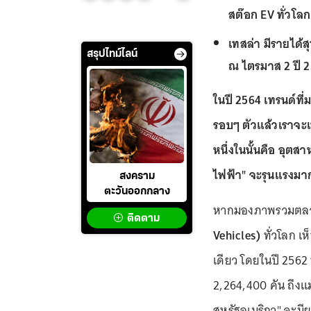
สต๊อก EV ทั่วโล
เทสล่า มีรายได้
สรุปไทม์ไลน์
ณ ไตรมาส 2 ปี 
ในปี 2564 เทรนด์ที
รอบๆ ตัวแล้วเราจะ
หนึ่งในนั้นคือ อุ
ไฟฟ้า" จะรุนแรงมาก
สงคราม
ตะวันออกกลาง
หากมองภาพรวมต
ติดตาม
Vehicles)
ทั่วโลก เห
เดียว โดยในปี 2562 ป
2,264,400 คัน ถึงแม
สหรัฐอเมริกา" จะม