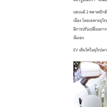
และแม้ 2 ตลาดยักษ
เนื่อง โดยเฉพาะยุโรปท
มีการปรับเปลี่ยนกา
นั่นเอง
EV เติบโตในยุโรปม