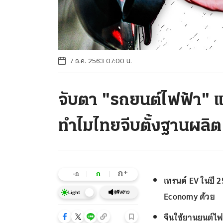
7 ธ.ค. 2563 07:00 น.
จับตา "รถยนต์ไฟฟ้า" แข
ทำไมไทยจีบตั้งฐานผลิต
+
ก
ก
-ก
เทรนด์ EV ในปี 
Economy ด้วย
ฟังข่าว
Light
จึนใช้ยานยนต์ไฟฟ