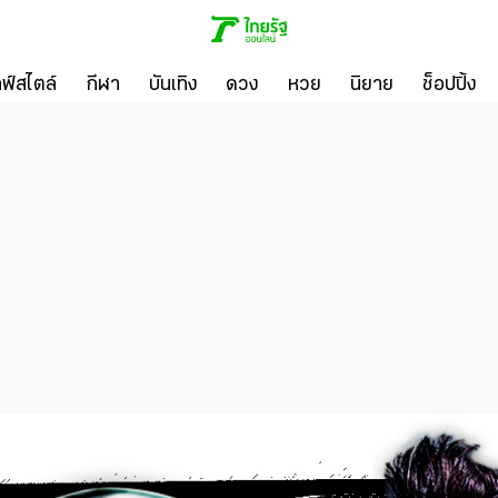
ลฟ์สไตล์
กีฬา
บันเทิง
ดวง
หวย
นิยาย
ช็อปปิ้ง