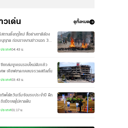
่าวเด่น
ดูทั้งหมด
ีสถานตั้งกฎใหม่ สื่อต่างชาติต้อง
อนุญาต ก่อนรายงานข่าวนอก 3
องใหญ่
งประเทศ
04:43 น.
เซียถล่มยูเครนรอบใหม่ดับแล้ว
 ศพ เคียฟขาดแคลนจรวดสกัดกั้น
งประเทศ
03:43 น.
ทัพไต้หวันเริ่มซ้อมรบประจำปี ฝึก
รับมือเหตุไม่คาดฝัน
งประเทศ
01:17 น.