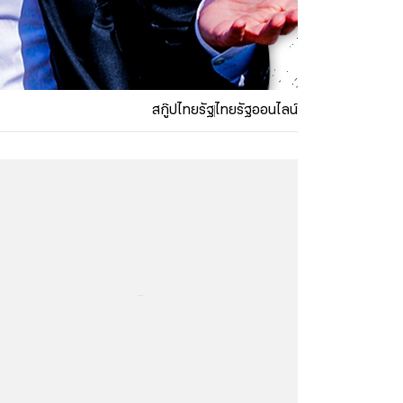
สกู๊ปไทยรัฐ
ไทยรัฐออนไลน์
...