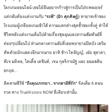
โลกเกมออนไลน์ เธอใฝ่ฝันอยากก้าวสู่การเป็นโปรเพลเยอร์
แต่กลับต้องแต่งงานกับ
“ระพี” (มิว ศุภศิษฏ์)
ทายาทเจ้าของ
โรงแรมผู้เกลียดเกมเข้าไส้ ความแตกต่างสุดขั้วของทั้งคู่ ทำให้
ชีวิตหลังแต่งงานเต็มไปด้วยเรื่องชุลมุนและความสัมพันธ์ที่
ค่อยๆเปลี่ยนไป ท่ามกลางความลับที่เธอพยายามปิดบัง เสริม
ทัพด้วยนักแสดงอีกมากมาย อาทิ ข้าว ไทธัญญ์, เอ๋ย สุธาดา,
พีเจ มหิดล, ไตเติ้ล เตชินท์, เจน กุลจิราณัฐ และ ออมสติน
ธกฤต...
ติดตามซีรีส์
“ถึงคุณภรรยา...จากสามีที่รัก”
จัดเต็ม 6 ตอน
รวด ทาง TrueVisions NOW ที่เดียวเท่านั้น.