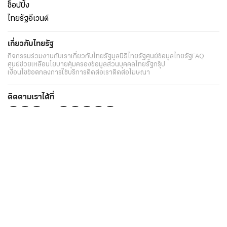
ช็อปปิ้ง
ไทยรัฐอีเวนต์
เกี่ยวกับไทยรัฐ
กิจกรรม
ร่วมงานกับเรา
เกี่ยวกับไทยรัฐ
มูลนิธิไทยรัฐ
ศูนย์ข้อมูลไทยรัฐ
FAQ
ศูนย์ช่วยเหลือ
นโยบายคุ้มครองข้อมูลส่วนบุคคลไทยรัฐกรุ๊ป
เงื่อนไขข้อตกลงการใช้บริการ
ติดต่อเรา
ติดต่อโฆษณา
ติดตามเราได้ที่
Application
My THAIRATH