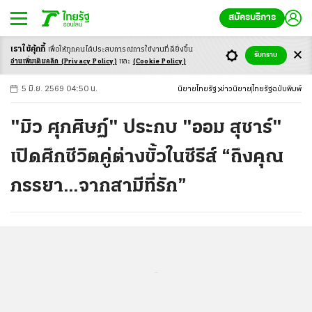
สมัครบริการ
เราใช้คุ้กกี้
เพื่อให้ทุกคนได้ประสบ
การณ์การใช้งานที่ดียิ่งขึ้น
+
ก
ก
-ก
รับทราบ
อ่านเพิ่มเติมคลิก
(Privacy Policy)
และ
(Cookie Policy)
5 มิ.ย. 2569 04:50 น.
นิยายไทยรัฐ
ข่าวนิยาย
ไทยรัฐฉบับพิมพ์
"มิว ศุภศิษฏ์" ประกบ "ออม สุชาร์"
เปิดศึกชีวิตคู่ต่างขั้วในซีรีส์ “ถึงคุณ
ภรรยา…จากสามีที่รัก”
...