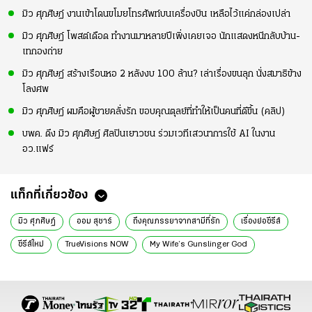
มิว ศุภศิษฏ์ งานเข้าโดนขโมยโทรศัพท์บนเครื่องบิน เหลือไว้แค่กล่องเปล่า
มิว ศุภศิษฏ์ โพสต์เดือด ทำงานมาหลายปีเพิ่งเคยเจอ นักแสดงหนีกลับบ้าน-
เทกองถ่าย
มิว ศุภศิษฏ์ สร้างเรือนหอ 2 หลังงบ 100 ล้าน? เล่าเรื่องขนลุก นั่งสมาธิข้าง
โลงศพ
มิว ศุภศิษฏ์ ผมคือผู้ชายคลั่งรัก ขอบคุณตุลย์ที่ทำให้เป็นคนที่ดีขึ้น (คลิป)
บพค. ดึง มิว ศุภศิษฏ์ ศิลปินเยาวชน ร่วมเวทีเสวนาการใช้ AI ในงาน
อว.แฟร์
แท็กที่เกี่ยวข้อง
มิว ศุภศิษฏ์
ออม สุชาร์
ถึงคุณภรรยาจากสามีที่รัก
เรื่องย่อซีรีส์
ซีรีส์ใหม่
TrueVisions NOW
My Wife’s Gunslinger God
ซีรีส์โรแมนติกคอมเมดี้
มิว ออม ซีรีส์
มิว ศุภศิษฏ์ ผลงาน
ออม สุชาร์ ผลงาน
มิว ศุภศิษฏ์ ซีรีส์
ออม สุชาร์ ซีรีส์
ละคร