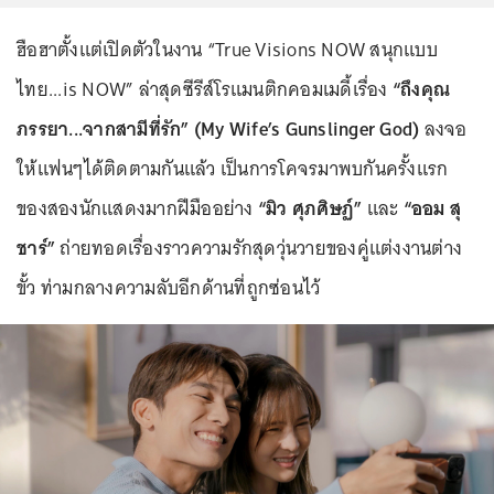
ฮือฮาตั้งแต่เปิดตัวในงาน “True Visions NOW สนุกแบบ
ไทย...is NOW” ล่าสุดซีรีส์โรแมนติกคอมเมดี้เรื่อง
“ถึงคุณ
ภรรยา...จากสามีที่รัก” (My Wife’s Gunslinger God)
ลงจอ
ให้แฟนๆได้ติดตามกันแล้ว เป็นการโคจรมาพบกันครั้งแรก
ของสองนักแสดงมากฝีมืออย่าง
“มิว ศุภศิษฏ์”
และ
“ออม สุ
ชาร์”
ถ่ายทอดเรื่องราวความรักสุดวุ่นวายของคู่แต่งงานต่าง
ขั้ว ท่ามกลางความลับอีกด้านที่ถูกซ่อนไว้