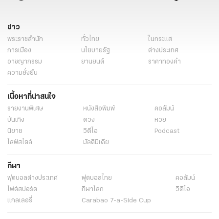
นิยาย
นิยายไทยรัฐ
ข่าววันนี้
ไทยรัฐฉบับพิมพ์
ข่าว
พระราชสำนัก
ทั่วไทย
ในกระแส
การเมือง
นโยบายรัฐ
ต่างประเทศ
อาชญากรรม
ยานยนต์
ราคาทองคำ
ความยั่งยืน
เนื้อหาที่น่าสนใจ
รายงานพิเศษ
หนังสือพิมพ์
คอลัมน์
บันเทิง
ดวง
หวย
นิยาย
วิดีโอ
Podcast
ไลฟ์สไตล์
มัลติมีเดีย
กีฬา
ฟุตบอลต่่างประเทศ
ฟุตบอลไทย
คอลัมน์
ไฟต์สปอร์ต
กีฬาโลก
วิดีโอ
แกลเลอรี่
Carabao 7-a-Side Cup