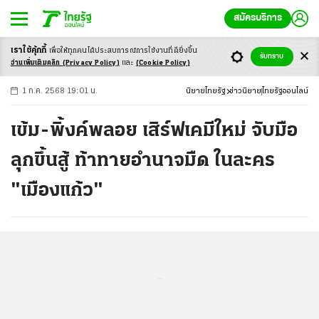
สมัครบริการ
เราใช้คุ้กกี้
เพื่อให้ทุกคนได้ประสบ
การณ์การใช้งานที่ดียิ่งขึ้น
+
ก
ก
-ก
รับทราบ
อ่านเพิ่มเติมคลิก
(Privacy Policy)
และ
(Cookie Policy)
1 ก.ค. 2568 19:01 น.
นิยายไทยรัฐ
ข่าวนิยาย
ไทยรัฐออนไลน์
เข้ม-พิ้งค์พลอย เสิร์ฟเคมีใหม่ จับมือ
ลุกขึ้นสู้ ท้าทายอำนาจมืด ในละคร
"เมืองแก้ว"
...