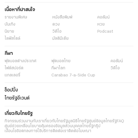
เนื้อหาที่น่าสนใจ
รายงานพิเศษ
หนังสือพิมพ์
คอลัมน์
บันเทิง
ดวง
หวย
นิยาย
วิดีโอ
Podcast
ไลฟ์สไตล์
มัลติมีเดีย
กีฬา
ฟุตบอลต่่างประเทศ
ฟุตบอลไทย
คอลัมน์
ไฟต์สปอร์ต
กีฬาโลก
วิดีโอ
แกลเลอรี่
Carabao 7-a-Side Cup
ช็อปปิ้ง
ไทยรัฐอีเวนต์
เกี่ยวกับไทยรัฐ
กิจกรรม
ร่วมงานกับเรา
เกี่ยวกับไทยรัฐ
มูลนิธิไทยรัฐ
ศูนย์ข้อมูลไทยรัฐ
FAQ
ศูนย์ช่วยเหลือ
นโยบายคุ้มครองข้อมูลส่วนบุคคลไทยรัฐกรุ๊ป
เงื่อนไขข้อตกลงการใช้บริการ
ติดต่อเรา
ติดต่อโฆษณา