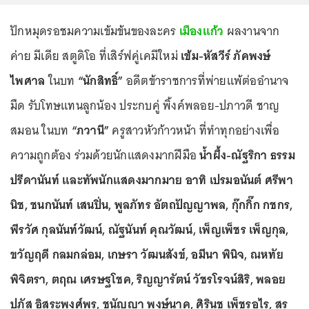
ปักหมุดรอชมความเข้มข้นของละคร
เมืองแก้ว
ผลงานจาก
ค่าย มีเดีย สตูดิโอ ที่เสิร์ฟคู่เคมีใหม่
เข้ม-หัสวีร์ ภัคพงษ์
ไพศาล
ในบท
“นักสิทธิ์”
อดีตข้าราชการที่พ่ายแพ้ต่ออำนาจ
มืด รับโทษแทนลูกน้อง ประกบคู่ พิ้งค์พลอย-ปภาวดี ชาญ
สมอน ในบท
“ภวานี”
ครูสาวหัวก้าวหน้า ที่ทำทุกอย่างเพื่อ
ความถูกต้อง ร่วมด้วยนักแสดงมากฝีมือ
น้ำผึ้ง-ณัฐริกา ธรรม
ปรีดานันท์ และทัพนักแสดงมากมาย อาทิ เปรมอนันต์ ศรีพา
นิช, ชนกนันท์ เสนปิ่น, พูลภัทร อัตถปัญญาพล, กุ๊กกิ๊ก กชกร,
พีรวัศ กุลนันท์วัฒน์, ณัฐนันท์ คุณวัฒน์, เพ็ญเพ็ชร เพ็ญกุล,
ขวัญฤดี กลมกล่อม, เกษรา วัฒนสังข์, อมีนา พินิจ, ณหทัย
พิจิตรา, ตฤณ เศรษฐโชค, ริญญารัตน์ วัชรโรจน์สิริ, พลอย
ปภัส อิสระพงศ์พร, ชนัญญา พงษ์นาค, ศิรินุช เพ็ชรอุไร, สุร