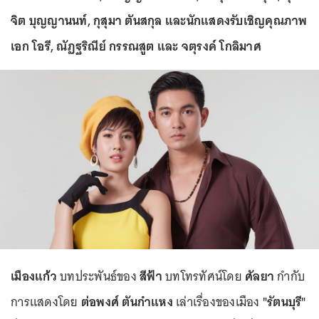
จิต บุญญานนท์, กุสุมา ตันสกุล และนักแสดงรับเชิญคุณภาพ
เอก โอรี, ณัฏฐริณีย์ กรรณสูต และ จตุรงค์ โกลิมาศ
เมืองแก้ว
บทประพันธ์ของ
สีฟ้า
บทโทรทัศน์โดย
ศัลยา
กำกับ
การแสดงโดย
ต่อพงศ์ ตันกำแหง
เล่าเรื่องของเมือง
"รัตนบุรี"