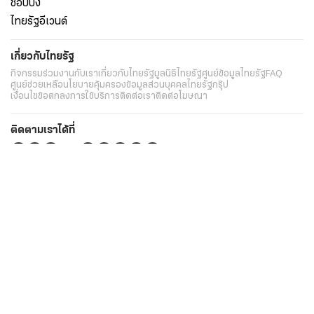
ช็อปปิ้ง
ไทยรัฐอีเวนต์
เกี่ยวกับไทยรัฐ
กิจกรรม
ร่วมงานกับเรา
เกี่ยวกับไทยรัฐ
มูลนิธิไทยรัฐ
ศูนย์ข้อมูลไทยรัฐ
FAQ
ศูนย์ช่วยเหลือ
นโยบายคุ้มครองข้อมูลส่วนบุคคลไทยรัฐกรุ๊ป
เงื่อนไขข้อตกลงการใช้บริการ
ติดต่อเรา
ติดต่อโฆษณา
ติดตามเราได้ที่
Application
My THAIRATH