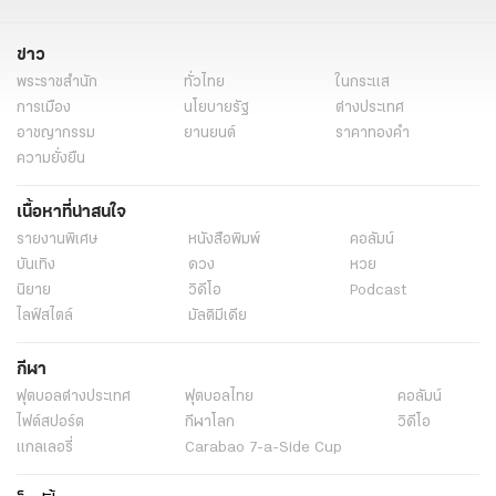
ดวงใจเทวพรหม ใครเล่น
ภาคต่อ สุภาพบุรุษจุฑาเทพ
ละครช่อง3
ข่าว
กลัฟ คณาวุฒิ
จีน่า ญีนา
ไมกี้ ปณิธาน
ญดา นริลญา
พระราชสำนัก
ทั่วไทย
ในกระแส
เทศน์ เฮนรี่ ไมรอน
อุ้ม อิษยา
กองทัพ พีค
มิ้นท์ รัญชน์รวี
การเมือง
นโยบายรัฐ
ต่างประเทศ
อาชญากรรม
ยานยนต์
ราคาทองคำ
เก้า นพเก้า
พีพี ปุญญ์ปรีดี
แบม สราลี
จูเนียร์ กาจบัณฑิต
ความยั่งยืน
นิยาย
ข่าววันนี้
ละคร
นิยายไทยรัฐ
ละครใหม่ช่อง3
เนื้อหาที่น่าสนใจ
ดวงใจเทวพรหม รุ่นพ่อแม่
ดุจอัปสร มาตอนไหน
ดุจอัปสร เล่นวันไหน
รายงานพิเศษ
หนังสือพิมพ์
คอลัมน์
ดุจอัปสร ออกอากาศวันไหน
เรื่องย่อ
บันเทิง
ดวง
หวย
นิยาย
วิดีโอ
Podcast
ไลฟ์สไตล์
มัลติมีเดีย
กีฬา
ฟุตบอลต่่างประเทศ
ฟุตบอลไทย
คอลัมน์
ไฟต์สปอร์ต
กีฬาโลก
วิดีโอ
แกลเลอรี่
Carabao 7-a-Side Cup