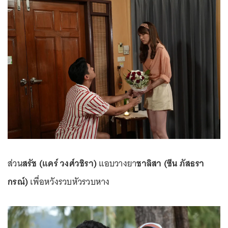
ส่วน
สรัช (แคร์ วงศ์วชิรา)
แอบวางยา
ชาลิสา (ซีน ภัสธรา
กรณ์)
เพื่อหวังรวบหัวรวบหาง