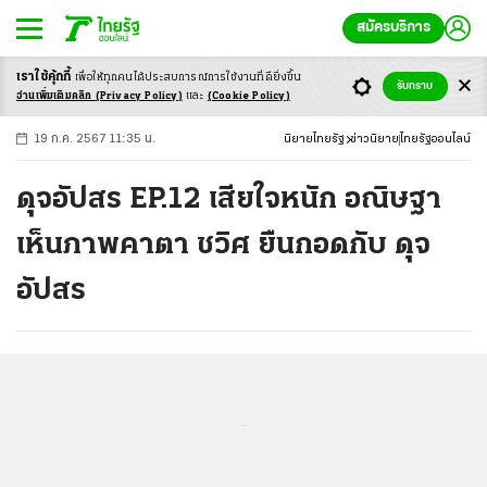
สมัครบริการ
เราใช้คุ้กกี้
เพื่อให้ทุกคนได้ประสบ
การณ์การใช้งานที่ดียิ่งขึ้น
+
ก
ก
-ก
รับทราบ
อ่านเพิ่มเติมคลิก
(Privacy Policy)
และ
(Cookie Policy)
19 ก.ค. 2567 11:35 น.
นิยายไทยรัฐ
ข่าวนิยาย
ไทยรัฐออนไลน์
ดุจอัปสร EP.12 เสียใจหนัก อณิษฐา
เห็นภาพคาตา ชวิศ ยืนกอดกับ ดุจ
อัปสร
...