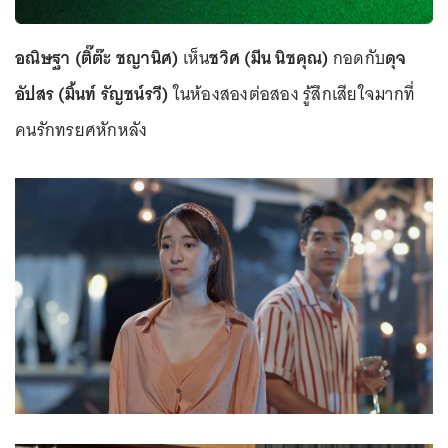
อณิษฐา (ติ๊ต๊ะ ชญานิศ)
เห็น
ชวิศ (มีน นิชคุณ)
กอดกับ
ดุจ
อัปสร (มิ้นท์ รัญชน์รวี)
ในห้องสองต่อสอง รู้สึกเสียใจมากที่
คนรักทรยศหักหลัง