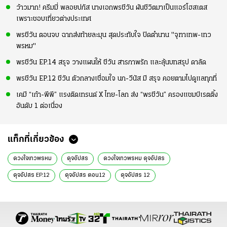
ว้าวมาก! ครีมมี่ พลอยปภัส นางเอกพรชีวัน ผันชีวิตมาเป็นแอร์โฮสเตส
เพราะชอบเที่ยวต่างประเทศ
พรชีวัน ตอนจบ ฉากส่งท้ายละมุน สุดประทับใจ ปิดตำนาน "จุฑาเทพ-เทว
พรหม"
พรชีวัน EP.14 สรุจ วางแผนให้ ชีวัน สารภาพรัก และลุ้นบทสรุป ดาลัด
พรชีวัน EP.12 ชีวัน ตัวกลางเชื่อมใจ นภ-วีนัส มี สรุจ คอยตามไปดูแลทุกที่
เคมี “เก้า-พีพี” แรงติดเทรนด์ X ไทย-โลก ส่ง “พรชีวัน” ครองแชมป์เรตติ้ง
อันดับ 1 ต่อเนื่อง
แท็กที่เกี่ยวข้อง
ดวงใจเทวพรหม
ดุจอัปสร
ดวงใจเทวพรหม ดุจอัปสร
ดุจอัปสร EP.12
ดุจอัปสร ตอน12
ดุจอัปสร 12
ดุจอัปสร ตอนล่าสุด
ดวงใจเทวพรหม ดุจอัปสร ep12
ดวงใจเทวพรหม ดุจอัปสร ทีเซอร์
ดุจอัปสร นักแสดง
สุภาพบุรุษจุฑาเทพ
สุภาพบุรุษจุฑาเทพ รุ่นลูก
ดวงใจเทวพรหม นักแสดง