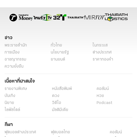
ดวงใจเทวพรหม พรชีวัน ทีเซอร์
พรชีวัน นักแสดง
ดวงใจเทวพรหม
สุภาพบุรุษจุฑาเทพ
สุภาพบุรุษจุฑาเทพ รุ่นลูก
ดวงใจเทวพรหม นักแสดง
ดวงใจเทวพรหม ใครเล่น
ภาคต่อ สุภาพบุรุษจุฑาเทพ
ละครช่อง3
กลัฟ คณาวุฒิ
จีน่า ญีนา
ไมกี้ ปณิธาน
ญดา นริลญา
ข่าว
เทศน์ เฮนรี่ ไมรอน
อุ้ม อิษยา
กองทัพ พีค
มิ้นท์ รัญชน์รวี
พระราชสำนัก
ทั่วไทย
ในกระแส
เก้า นพเก้า
พีพี ปุญญ์ปรีดี
แบม สราลี
จูเนียร์ กาจบัณฑิต
การเมือง
นโยบายรัฐ
ต่างประเทศ
อาชญากรรม
ยานยนต์
ราคาทองคำ
นิยาย
ข่าววันนี้
ละคร
นิยายไทยรัฐ
ละครใหม่ช่อง3
ความยั่งยืน
ดวงใจเทวพรหม รุ่นพ่อแม่
พรชีวัน มาตอนไหน
พรชีวัน เล่นวันไหน
เนื้อหาที่น่าสนใจ
พรชีวัน ออกอากาศวันไหน
เรื่องย่อ
รายงานพิเศษ
หนังสือพิมพ์
คอลัมน์
บันเทิง
ดวง
หวย
นิยาย
วิดีโอ
Podcast
ไลฟ์สไตล์
มัลติมีเดีย
กีฬา
ฟุตบอลต่่างประเทศ
ฟุตบอลไทย
คอลัมน์