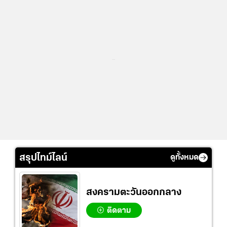
...
สรุปไทม์ไลน์
ดูทั้งหมด
สงครามตะวันออกกลาง
ติดตาม