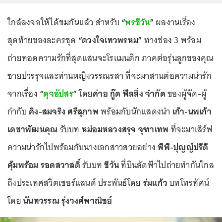
ใกล้ลงจอให้ได้ชมกันแล้ว สำหรับ
“
พรชีวัน
”
ผลงานเรื่อง
สุดท้ายของละครชุด
“ดวงใจเทวพรหม”
ทางช่อง 3 พร้อม
ถ่ายทอดความรักที่สุดแสนจะโรแมนติก ภาคต่อรุ่นลูกของคุณ
ชายปวรรุจและท่านหญิงวรรณรสา ที่จะมาสานต่อความน่ารัก
จากเรื่อง
“
ดุจอัปสร
”
โดย
ค่าย กู๊ด ฟีลลิ่ง จำกัด
ของผู้จัด-ผู้
กำกับ
คิง-สมจริง ศรีสุภาพ
พร้อมกับนักแสดงนำ
เก้า-นพเก้า
เดชาพัฒนคุณ
รับบท
หม่อมหลวงสรุจ จุฑาเทพ
ที่จะมาเสิร์ฟ
ความน่ารักไปพร้อมกับนางเอกสาวสวยอย่าง
พีพี-ปุญญ์ปรีดี
คุ้มพร้อม
รอดสวาสดิ์
รับบท
ชีวัน
ที่บินลัดฟ้าไปถ่ายทำกันไกล
ถึงประเทศสวิตเซอร์แลนด์ ประพันธ์โดย
ร่มแก้ว
บทโทรทัศน์
โดย
นันทวรรณ รุ่งวงศ์พาณิชย์