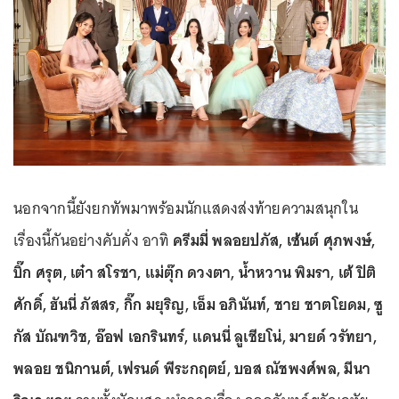
นอกจากนี้ยังยกทัพมาพร้อมนักแสดงส่งท้ายความสนุกใน
เรื่องนี้กันอย่างคับคั่ง อาทิ
ครีมมี่ พลอยปภัส, เซ้นต์ ศุภพงษ์,
บิ๊ก ศรุต, เต๋า สโรชา, แม่ตุ๊ก ดวงตา, น้ำหวาน พิมรา, เต้ ปิติ
ศักดิ์, ฮันนี่ ภัสสร, กิ๊ก มยุริญ, เอ็ม อภินันท์, ชาย ชาตโยดม, ซู
กัส บัณฑวิช, อ๊อฟ เอกรินทร์, แดนนี่ ลูเชียโน่, มายด์ วรัทยา,
พลอย ชนิกานต์, เฟรนด์ พีระกฤตย์, บอส ณัชพงศ์พล, มีนา