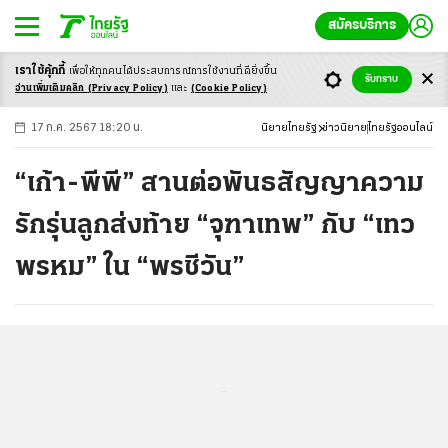
สมัครบริการ
เราใช้คุ้กกี้
เพื่อให้ทุกคนได้ประสบ
การณ์การใช้งานที่ดียิ่งขึ้น
+
ก
ก
-ก
รับทราบ
อ่านเพิ่มเติมคลิก
(Privacy Policy)
และ
(Cookie Policy)
17 ก.ค. 2567 18:20 น.
นิยายไทยรัฐ
ข่าวนิยาย
ไทยรัฐออนไลน์
“เก้า-พีพี” สานต่อพันธสัญญาความ
รักรุ่นลูกส่งท้าย “จุฑาเทพ” กับ “เทว
พรหม” ใน “พรชีวัน”
...