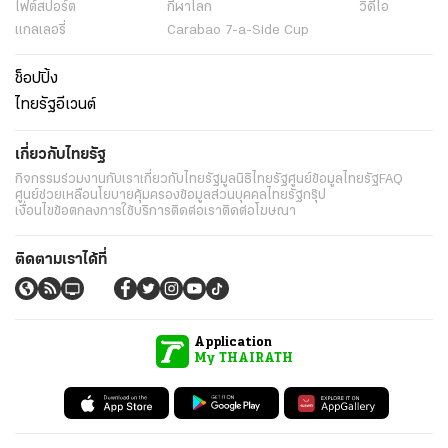
ไฟต์สปอร์ต
กีฬาโลก
วิดีโอ
แกลเลอรี่
Carabao 7-a-Side Cup
ช็อปปิ้ง
ไทยรัฐอีเวนต์
เกี่ยวกับไทยรัฐ
กิจกรรม
ร่วมงานกับเรา
เกี่ยวกับไทยรัฐ
มูลนิธิไทยรัฐ
ศูนย์ข้อมูลไทยรัฐ
FAQ
ศูนย์ช่วยเหลือ
นโยบายคุ้มครองข้อมูลส่วนบุคคลไทยรัฐกรุ๊ป
เงื่อนไขข้อตกลงการใช้บริการ
ติดต่อเรา
ติดต่อโฆษณา
ติดตามเราได้ที่
Application
My THAIRATH