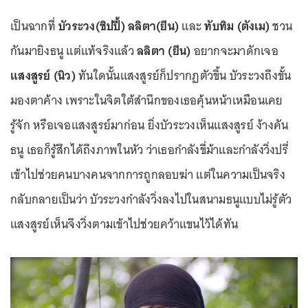
เป็นฉากที่
บัวระวง(ชิปปี้) ลลิตา(ยีน)
และ
ทับทิม (ตังเม)
ชวน
กันมายิงธนู แต่แท้จริงแล้ว
ลลิตา (ยีน)
อยากจะมาดักเจอ
แสงสูรย์ (นิว)
ทันใดนั้นแสงสูรย์ก็ปรากฏตัวขึ้น บัวระวงถึงขั้น
มองตาค้าง เพราะในจิตใต้สำนึกของเธอคุ้นหน้าเหมือนเคย
รู้จัก หรือเจอแสงสูรย์มาก่อน ยิ่งบัวระวงเห็นแสงสูรย์ ง้างคัน
ธนู เธอก็รู้สึกได้ถึงภาพในหัว ว่าเธอกำลังขี่ม้าและกำลังวิ่งปรี่
เข้าไปช่วยคนบางคนจากการถูกลอบฆ่า แต่ในความเป็นจริง
กลับกลายเป็นว่า บัวระวงกำลังวิ่งลงไปในสนามธนูแบบไม่รู้ตัว
แสงสูรย์เห็นจึงวิ่งตามเข้าไปช่วยคว้าแขนไว้ได้ทัน