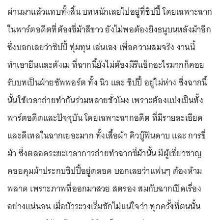
ผ่านมาแล้วแทบทั้งสิ้น บทหนักเลยไปอยู่ที่ชิปปี้ โดยเฉพาะฉาก
ในพาร์ตอดีตที่ต้องขี่ม้าสีขาว ยังไม่พอต้องยิงธนูบนหลังม้าอีก
ซึ่งบอกเลยว่าชิปปี้ ทุ่มทุน เล่นเอง เพื่อความสมจริง งานนี้
ทำเอายีนและตังเม ที่ฉากนี้ยังไม่ต้องมีรีแอ็กอะไรมากก็คอย
รับบทเป็นฝ่ายซัพพอร์ต ทั้ง นิว และ ชิปปี้ อยู่ไม่ห่าง ซึ่งฉากนี้
นั้นใช้เวลาถ่ายทำกันร่วมหลายชั่วโมง เพราะต้องแบ่งเป็นทั้ง
พาร์ตอดีตและปัจจุบัน โดยเฉพาะฉากอดีต ที่มีรายละเอียด
และดีเทลในฉากเยอะมาก ทั้งเสื้อผ้า คิวบู๊ฟันดาบ และ การขี่
ม้า ซึ่งตลอดระยะเวลาการถ่ายทำฉากขี่ม้านั้น มีผู้เชี่ยวชาญ
คอยคุมม้าประกบชิปปี้อยู่ตลอด บอกเลยว่าแฟนๆ ต้องห้าม
พลาด เพราะภาพที่ออกมาสวย สตรอง สมกับฉากเปิดเรื่อง
อย่างแน่นอน เมื่อบัวระวงเริ่มชักไม่แน่ใจว่า ทุกครั้งที่ตนนั้น