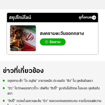
สรุปไทม์ไลน์
ดูทั้งหมด
สงครามตะวันออกกลาง
ติดตาม
ข่าวที่เกี่ยวข้อง
อยุธยาระส่ำ “โอ อนุชิต” อาการหนัก ประชดรัก “ยีน” ใน บุหลันมันตรา
“นิว” โชว์แผงอกขาวจั๊วะ เลิฟซีน “ชิปปี้” จูบจริงไม่มีเทค ในละคร บุหลันมัน
ตรา
“ชิปปี้” แปลงโฉมชวนตะลึง “นิว” ขอควงแขนลอยกระทง แจกโมเมนต์หวาน