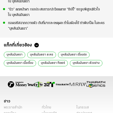
ใน บุหลันมันตรา
“นิว” ตกหน้าผา เจอประสบการณ์เฉียดตาย “ชิปปี้” ขอจูบพิสูจน์หัวใจ
ใน บุหลันมันตรา
ถอดรหัสฉากถวายตัว กับที่มาและเหตุผล ทำไมต้องใช้ ท่าพับเป็ด ในละคร
“บุหลันมันตรา”
แท็กที่เกี่ยวข้อง
บุหลันมันตรา
บุหลันมันตรา ละคร
บุหลันมันตรา เรื่องย่อ
บุหลันมันตรา เนื้อเรื่อง
บุหลันมันตรา ทีเซอร์
บุหลันมันตรา ตัวอย่าง
บุหลันมันตรา 1
บุหลันมันตรา ep 1
บุหลันมันตรา ตอนแรก
บุหลันมันตรา ตอนที่ 1
นิว วงศกร
ชิปปี้ ศิรินทร์
ยีน เกวลิน
ภูมิ ภูริพันธ์
โอ อนุชิต
บุหลันมันตรา นักแสดง
ละครช่อง8
ละครช่อง8 2567
ละครใหม่ช่อง8
ละครใหม่
ละครน่าดู 2567
ข่าว
นิยาย
ข่าววันนี้
พระราชสำนัก
ทั่วไทย
ในกระแส