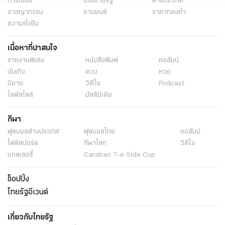
การเมือง
นโยบายรัฐ
ต่างประเทศ
อาชญากรรม
ยานยนต์
ราคาทองคำ
ความยั่งยืน
เนื้อหาที่น่าสนใจ
รายงานพิเศษ
หนังสือพิมพ์
คอลัมน์
บันเทิง
ดวง
หวย
นิยาย
วิดีโอ
Podcast
ไลฟ์สไตล์
มัลติมีเดีย
กีฬา
ฟุตบอลต่่างประเทศ
ฟุตบอลไทย
คอลัมน์
ไฟต์สปอร์ต
กีฬาโลก
วิดีโอ
แกลเลอรี่
Carabao 7-a-Side Cup
ช็อปปิ้ง
ไทยรัฐอีเวนต์
เกี่ยวกับไทยรัฐ