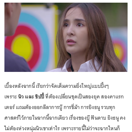
เบื้องหลังฉากนี้ เรียกว่าจัดเต็มความยิ่งใหญ่แบบปึ้งๆ
เพราะ
นิว และ ชิปปี้
ที่ต้องเปลี่ยนชุดเป็นสองยุค สองคาแรก
เตอร์ แถมต้องออกลีลาการบู๊ การขี่ม้า การยิงธนู รวบทุก
ศาสตร์ไว้ภายในฉากนี้ฉากเดียว เรื่องของบู๊ ฟันดาบ ยิงธนู คง
ไม่ต้องห่วงหนุ่มนิวเขาเท่าไร เพราะรายนี้ไม่ว่าจะฉากไหนก็