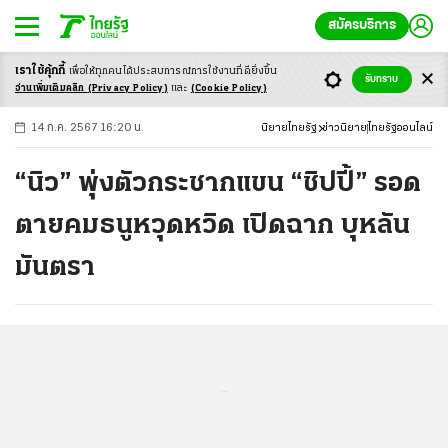
สมัครบริการ
เราใช้คุ้กกี้
เพื่อให้ทุกคนได้ประสบ
การณ์การใช้งานที่ดียิ่งขึ้น
+
ก
ก
-ก
รับทราบ
อ่านเพิ่มเติมคลิก
(Privacy Policy)
และ
(Cookie Policy)
14 ก.ค. 2567 16:20 น.
นิยายไทยรัฐ
ข่าวนิยาย
ไทยรัฐออนไลน์
“นิว” พุ่งตัวกระชากแขน “ชิปปี้” รอด
ตายคมธนูหวุดหวิด เปิดฉาก บุหลัน
มันตรา
...