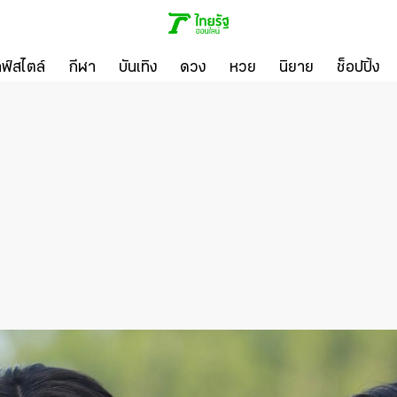
ลฟ์สไตล์
กีฬา
บันเทิง
ดวง
หวย
นิยาย
ช็อปปิ้ง