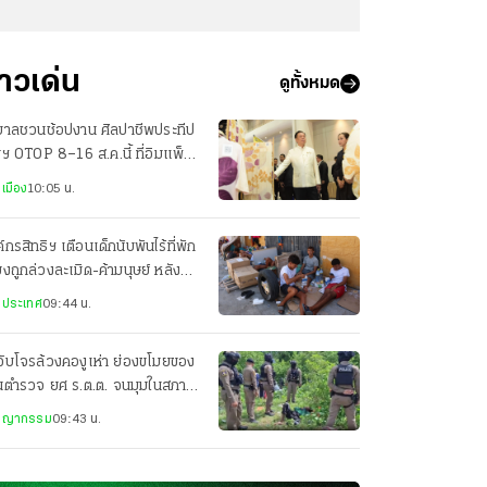
่าวเด่น
ดูทั้งหมด
ฐบาลชวนช้อปงาน ศิลปาชีพประทีป
ฯ OTOP 8–16 ส.ค.นี้ ที่อิมแพ็ค
องทองธานี
เมือง
10:05 น.
์กรสิทธิฯ เตือนเด็กนับพันไร้ที่พัก
่ยงถูกล่วงละเมิด-ค้ามนุษย์ หลัง
ลักข้ามพรมแดนสเปน
งประเทศ
09:44 น.
จับโจรล้วงคองูเห่า ย่องขโมยของ
านตำรวจ ยศ ร.ต.ต. จนมุมในสภาพ
บักสะบอม
ชญากรรม
09:43 น.