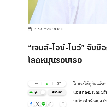
11 ก.ค. 2567 16:10 น.
“เจมส์-ไอซ์-โบว์” จับมือ
โลกหมุนรอบเธอ
ใกล้จะได้ดูกันแล้วส
+
ก
ก
-ก
แอน ทองประสม
บริ
ฟังข่าว
Light
บทโทรทัศน์
ณกุล
กำ