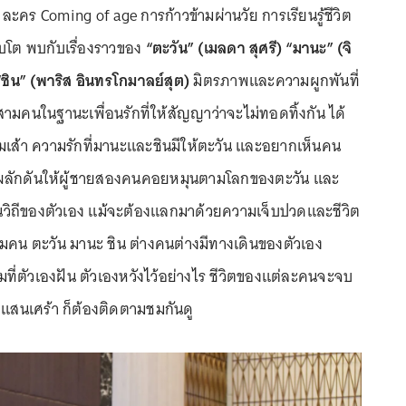
ละคร Coming of age การก้าวข้ามผ่านวัย การเรียนรู้ชีวิต
บโต พบกับเรื่องราวของ
“ตะวัน” (เมลดา สุศรี) “มานะ” (จิ
ชิน” (พาริส อินทรโกมาลย์สุต)
มิตรภาพและความผูกพันที่
นในฐานะเพื่อนรักที่ให้สัญญาว่าจะไม่ทอดทิ้งกัน ได้
ามเส้า ความรักที่มานะและชินมีให้ตะวัน และอยากเห็นคน
สุด ผลักดันให้ผู้ชายสองคนคอยหมุนตามโลกของตะวัน และ
วิถีของตัวเอง แม้จะต้องแลกมาด้วยความเจ็บปวดและชีวิต
ามคน ตะวัน มานะ ชิน ต่างคนต่างมีทางเดินของตัวเอง
ี่ตัวเองฝัน ตัวเองหวังไว้อย่างไร ชีวิตของแต่ละคนจะจบ
 แสนเศร้า ก็ต้องติดตามชมกันดู