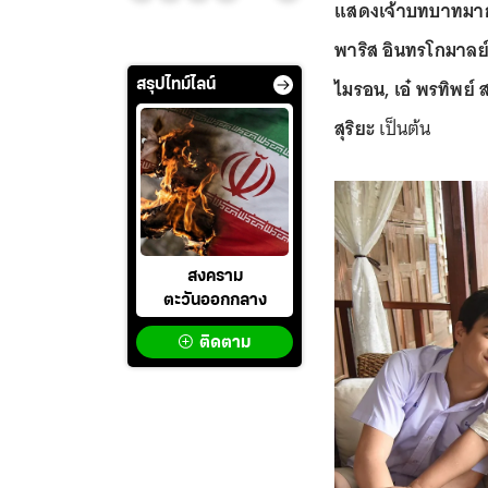
แสดงเจ้าบทบาทมากมาย
พาริส อินทรโกมาลย์ส
ไมรอน, เอ๋ พรทิพย์ ส
สรุปไทม์ไลน์
สุริยะ
เป็นต้น
สงคราม
ตะวันออกกลาง
ติดตาม