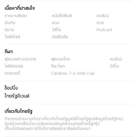
เนื้อหาที่น่าสนใจ
รายงานพิเศษ
หนังสือพิมพ์
คอลัมน์
บันเทิง
ดวง
หวย
นิยาย
วิดีโอ
Podcast
ไลฟ์สไตล์
มัลติมีเดีย
กีฬา
ฟุตบอลต่่างประเทศ
ฟุตบอลไทย
คอลัมน์
ไฟต์สปอร์ต
กีฬาโลก
วิดีโอ
แกลเลอรี่
Carabao 7-a-Side Cup
ช็อปปิ้ง
ไทยรัฐอีเวนต์
เกี่ยวกับไทยรัฐ
กิจกรรม
ร่วมงานกับเรา
เกี่ยวกับไทยรัฐ
มูลนิธิไทยรัฐ
ศูนย์ข้อมูลไทยรัฐ
FAQ
ศูนย์ช่วยเหลือ
นโยบายคุ้มครองข้อมูลส่วนบุคคลไทยรัฐกรุ๊ป
เงื่อนไขข้อตกลงการใช้บริการ
ติดต่อเรา
ติดต่อโฆษณา