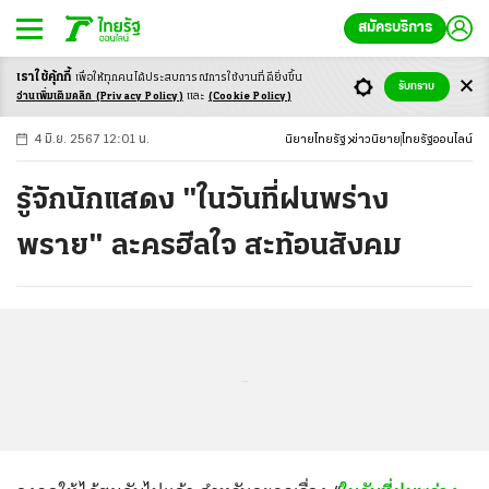
สมัครบริการ
เราใช้คุ้กกี้
เพื่อให้ทุกคนได้ประสบ
การณ์การใช้งานที่ดียิ่งขึ้น
+
ก
ก
-ก
รับทราบ
อ่านเพิ่มเติมคลิก
(Privacy Policy)
และ
(Cookie Policy)
4 มิ.ย. 2567 12:01 น.
นิยายไทยรัฐ
ข่าวนิยาย
ไทยรัฐออนไลน์
รู้จักนักแสดง "ในวันที่ฝนพร่าง
พราย" ละครฮีลใจ สะท้อนสังคม
...