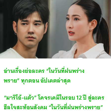
อ่านเรื่องย่อละคร “ในวันที่ฝนพร่าง
พราย” ทุกตอน อัปเดตล่าสุด
“มาริโอ้-แต้ว” โคจรเคมีในรอบ 12 ปี สู่ละคร
ฮีลใจสะท้อนสังคม “ในวันที่ฝนพร่างพราย”