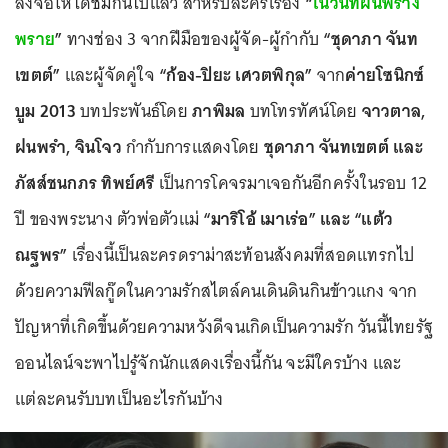
ลงจอให้ได้ชมกันไปแล้ว สำหรับละครเรื่อง
“
ในวันที่ฝนพร่าง
พราย
”
ทางช่อง 3 จากฝีมือของผู้จัด-ผู้กำกับ
“ชุดาภา จันท
เขตต์”
และผู้จัดคู่ใจ
“ก้อง-ปิยะ เศวตพิกุล”
จาก
ค่ายโซนิกซ์
บูม 2013
บทประพันธ์โดย
ภาพิมล
บทโทรทัศน์โดย
จาวตาล,
ฝนพรำ, จินโจว
กำกับการแสดงโดย
ชุดาภา จันทเขตต์ และ
ภัสส์ชนกภร ทิพย์ศรี
เป็นการโคจรมาเจอกันอีกครั้งในรอบ 12
ปี ของพระนาง ตัวพ่อตัวแม่
“มาริโอ้ เมาเร่อ” และ “แต้ว
ณฐพร”
เรื่องนี้เป็นละครดราม่าสะท้อนสังคมที่สอดแทรกไป
ด้วยความฟีลกู๊ดในความรักสไตล์คนเดินดินกินข้าวแกง จาก
ปัญหาที่เกิดขึ้นด้วยความหวังดีจนเกิดเป็นความรัก วันนี้ไทยรัฐ
ออนไลน์จะพาไปรู้จักนักแสดงเรื่องนี้กัน จะมีใครบ้าง และ
แต่ละคนรับบทเป็นอะไรกันบ้าง