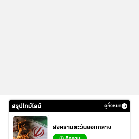
...
สรุปไทม์ไลน์
ดูทั้งหมด
สงครามตะวันออกกลาง
ติดตาม