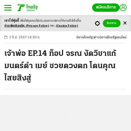
สมัครบริการ
เราใช้คุ้กกี้
เพื่อให้ทุกคนได้ประสบ
การณ์การใช้งานที่ดียิ่งขึ้น
+
ก
ก
-ก
รับทราบ
อ่านเพิ่มเติมคลิก
(Privacy Policy)
และ
(Cookie Policy)
2 มิ.ย. 2567 14:30 น.
นิยายไทยรัฐ
ข่าวนิยาย
ไทยรัฐออนไลน์
เจ้าพ่อ EP.14 ท็อป จรณ งัดวิชาแก้
มนตร์ดำ เมย์ ซวยดวงตก โดนคุณ
ไสยสิงสู่
...