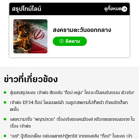
สรุปไทม์ไลน์
ดูทั้งหมด
สงครามตะวันออกกลาง
ติดตาม
ข่าวที่เกี่ยวข้อง
ลุ้นบทสรุปละคร เจ้าพ่อ ศึกแค้น “ท็อป-หนุ่ม” ใครจะเป็นคนรับกรรม ตัวจริง!
เจ้าพ่อ EP.34 ท็อป โดนมนตร์ดำ วนลูปเสพกามไม่ซ้ำหน้า ทำคนรักน้ำตา
ตกใน
เผยความเชื่อ “พญาปลวก” เรื่องจริงของคนมีองค์ หรือแหกตาคนงมงาย ใน
เรื่อง เจ้าพ่อ
“เมย์” บู๊เกือบเดี้ยง แต่รอดตายปาฏิหาริย์ จากของขลัง "ท็อป" ในละคร เจ้า