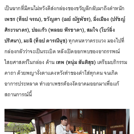
เป็นฉากที่มีคนไม่หวังดีส่งกล่องของขวัญลึกลับมาถึงดำหนัก
เพชร (ท็อป จรณ), ขวัญตา (เมย์ ณัฐพัชร), มิ่งเมือง (ปรัชญ์
ศิระวนาดร), ปอแก้ว (พลอย พีรชาดา), สมใจ (โบว์ลิ่ง
ปริศนา), มะลิ (ท็อป ดารณีนุช)
ทุกคนหวาดระแวง มองไปที่
กล่องกลัวว่าจะเป็นระเบิด หลังเปิดออกพบของอาถรรพณ์
ไสยศาสตร์ในกล่อง ด้าน
เทพ (หนุ่ม สันติสุข)
เตรียมบริกรรม
คาถา ด้วยพญางั่งตาแดงหวังทำของดำใส่ทุกคน จนเกิด
อาการประหลาด ทำเอาเพชรต้องงัดอาคมออกมาเพื่อแก้
สถานการณ์นี้