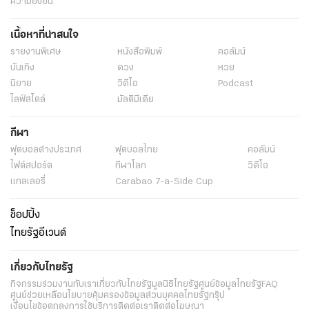
ความยั่งยืน
เนื้อหาที่น่าสนใจ
รายงานพิเศษ
หนังสือพิมพ์
คอลัมน์
บันเทิง
ดวง
หวย
นิยาย
วิดีโอ
Podcast
ไลฟ์สไตล์
มัลติมีเดีย
กีฬา
ฟุตบอลต่่างประเทศ
ฟุตบอลไทย
คอลัมน์
ไฟต์สปอร์ต
กีฬาโลก
วิดีโอ
แกลเลอรี่
Carabao 7-a-Side Cup
ช็อปปิ้ง
ไทยรัฐอีเวนต์
เกี่ยวกับไทยรัฐ
กิจกรรม
ร่วมงานกับเรา
เกี่ยวกับไทยรัฐ
มูลนิธิไทยรัฐ
ศูนย์ข้อมูลไทยรัฐ
FAQ
ศูนย์ช่วยเหลือ
นโยบายคุ้มครองข้อมูลส่วนบุคคลไทยรัฐกรุ๊ป
เงื่อนไขข้อตกลงการใช้บริการ
ติดต่อเรา
ติดต่อโฆษณา