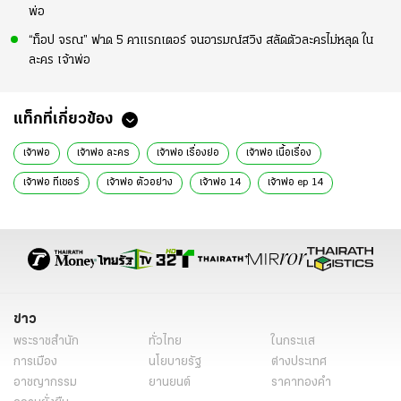
พ่อ
“ท็อป จรณ” ฟาด 5 คาแรกเตอร์ จนอารมณ์สวิง สลัดตัวละครไม่หลุด ใน
ละคร เจ้าพ่อ
แท็กที่เกี่ยวข้อง
เจ้าพ่อ
เจ้าพ่อ ละคร
เจ้าพ่อ เรื่องย่อ
เจ้าพ่อ เนื้อเรื่อง
เจ้าพ่อ ทีเซอร์
เจ้าพ่อ ตัวอย่าง
เจ้าพ่อ 14
เจ้าพ่อ ep 14
เจ้าพ่อ ตอนที่ 14
ท็อป จรณ โสรัตน์
เมย์ ณัฐพัชร พงษ์ประพันธ์
ปรัชญ์ ศิระวนาดร
หนุ่ม สันติสุข พรหมศิริ
พลอย พีรชาดา ขุนรักษ์
เบิร์ด วันชนะ สวัสดี
เจ้าพ่อ นักแสดง
ละครช่อง8
ละครช่อง8 2567
ละครใหม่ช่อง8
ละครใหม่
ละครน่าดู 2567
ข่าว
นิยาย
ข่าววันนี้
พระราชสำนัก
ทั่วไทย
ในกระแส
การเมือง
นโยบายรัฐ
ต่างประเทศ
อาชญากรรม
ยานยนต์
ราคาทองคำ