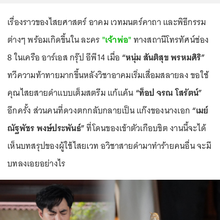
เรื่องราวของไสยศาสตร์ อาคม เวทมนตร์คาถา และพิธีกรรม
ต่างๆ พร้อมเกิดขึ้นใน ละคร
"เจ้าพ่อ"
ทางสถานีโทรทัศน์ช่อง
8 ในเครือ อาร์เอส กรุ๊ป อีพี14 เมื่อ
“หนุ่ม สันติสุข พรหมศิริ”
ทวีความท้าทายมากขึ้นหลังวิชาอาคมเริ่มเสื่อมสลายลง ขอใช้
คุณไสยสายดำแบบเต็มสตรีม แก้แค้น
“ท็อป จรณ โสรัตน์”
อีกครั้ง ส่วนคนที่ดวงตกกลับกลายเป็น แก๊งของนางเอก
“เมย์
ณัฐพัชร พงษ์ประพันธ์”
ที่โดนของเข้าตัวเกือบขิต งานนี้จะได้
เห็นบทสรุปของผู้ใช้ไสยเวท อวิชาสายดำมาทำร้ายคนอื่น จะมี
บทลงเอยอย่างไร