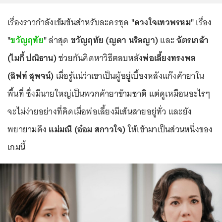
เรื่องราวกำลังเข้มข้นสำหรับละครชุด
"ดวงใจเทวพรหม"
เรื่อง
"
ขวัญฤทัย
"
ล่าสุด
ขวัญฤทัย (ญดา นริลญา)
และ
ฉัตรเกล้า
(ไมกี้ ปณิธาน)
ช่วยกันคิดหาวิธีตลบหลัง
พ่อเลี้ยงทรงพล
(ลิฟท์ สุพจน์)
เมื่อรู้แน่ว่าเขาเป็นผู้อยู่เบื้องหลังแก๊งค้ายาใน
พื้นที่ ซึ่งมีนายใหญ่เป็นพวกค้ายาข้ามชาติ แต่ดูเหมือนอะไรๆ
จะไม่ง่ายอย่างที่คิดเมื่อพ่อเลี้ยงมีเส้นสายอยู่ทั่ว และยัง
พยายามดึง
แม่มณี (อ๋อม สกาวใจ)
ให้เข้ามาเป็นส่วนหนึ่งของ
เกมนี้