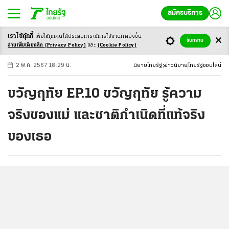
สมัครบริการ
เราใช้คุ้กกี้
เพื่อให้ทุกคนได้ประสบ
การณ์การใช้งานที่ดียิ่งขึ้น
+
ก
ก
-ก
รับทราบ
อ่านเพิ่มเติมคลิก
(Privacy Policy)
และ
(Cookie Policy)
2 พ.ค. 2567 18:29 น.
นิยายไทยรัฐ
ข่าวนิยาย
ไทยรัฐออนไลน์
ขวัญฤทัย EP.10 ขวัญฤทัย รู้ความ
จริงของแม่ และชาติกำเนิดที่แท้จริง
ของเธอ
...