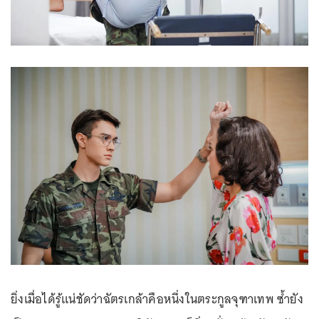
ยิ่งเมื่อได้รู้แน่ชัดว่าฉัตรเกล้าคือหนึ่งในตระกูลจุฑาเทพ ซ้ำยัง