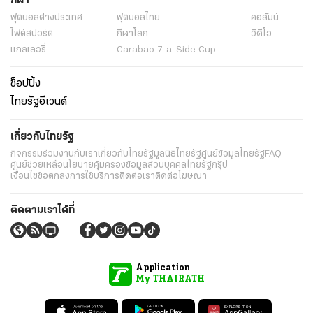
กีฬา
ฟุตบอลต่่างประเทศ
ฟุตบอลไทย
คอลัมน์
ไฟต์สปอร์ต
กีฬาโลก
วิดีโอ
แกลเลอรี่
Carabao 7-a-Side Cup
ช็อปปิ้ง
ไทยรัฐอีเวนต์
เกี่ยวกับไทยรัฐ
กิจกรรม
ร่วมงานกับเรา
เกี่ยวกับไทยรัฐ
มูลนิธิไทยรัฐ
ศูนย์ข้อมูลไทยรัฐ
FAQ
ศูนย์ช่วยเหลือ
นโยบายคุ้มครองข้อมูลส่วนบุคคลไทยรัฐกรุ๊ป
เงื่อนไขข้อตกลงการใช้บริการ
ติดต่อเรา
ติดต่อโฆษณา
ติดตามเราได้ที่
Application
My THAIRATH