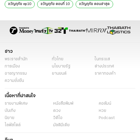
ขวัญฤทัย ep10
ขวัญฤทัย ตอนที่ 10
ขวัญฤทัย ตอนล่าสุด
ดวงใจเทวพรหม ขวัญฤทัย ep10
ดวงใจเทวพรหม ขวัญฤทัย ทีเซอร์
ขวัญฤทัย นักแสดง
สุภาพบุรุษจุฑาเทพ
สุภาพบุรุษจุฑาเทพ รุ่นลูก
ดวงใจเทวพรหม นักแสดง
ดวงใจเทวพรหม ใครเล่น
ภาคต่อ สุภาพบุรุษจุฑาเทพ
ละครช่อง3
กลัฟ คณาวุฒิ
จีน่า ญีนา
ข่าว
ไมกี้ ปณิธาน
ญดา นริลญา
เทศน์ เฮนรี่ ไมรอน
อุ้ม อิษยา
พระราชสำนัก
ทั่วไทย
ในกระแส
กองทัพ พีค
มิ้นท์ รัญชน์รวี
เก้า นพเก้า
พีพี ปุญญ์ปรีดี
การเมือง
นโยบายรัฐ
ต่างประเทศ
อาชญากรรม
ยานยนต์
ราคาทองคำ
แบม สราลี
จูเนียร์ กาจบัณฑิต
นิยาย
ข่าววันนี้
ละคร
ความยั่งยืน
นิยายไทยรัฐ
ละครใหม่ช่อง3
ดวงใจเทวพรหม รุ่นพ่อแม่
เนื้อหาที่น่าสนใจ
ขวัญฤทัย มาตอนไหน
ขวัญฤทัย เล่นวันไหน
รายงานพิเศษ
หนังสือพิมพ์
คอลัมน์
ขวัญฤทัย ออกอากาศวันไหน
บันเทิง
ดวง
หวย
นิยาย
วิดีโอ
Podcast
ไลฟ์สไตล์
มัลติมีเดีย