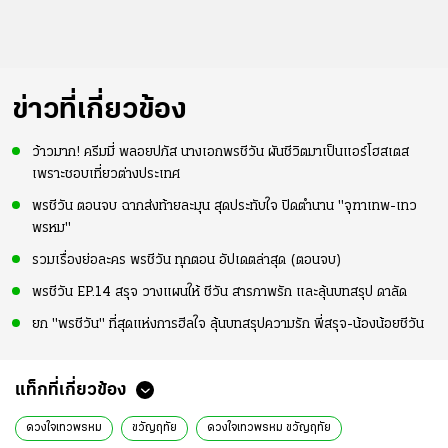
ข่าวที่เกี่ยวข้อง
ว้าวมาก! ครีมมี่ พลอยปภัส นางเอกพรชีวัน ผันชีวิตมาเป็นแอร์โฮสเตส
เพราะชอบเที่ยวต่างประเทศ
พรชีวัน ตอนจบ ฉากส่งท้ายละมุน สุดประทับใจ ปิดตำนาน "จุฑาเทพ-เทว
พรหม"
รวมเรื่องย่อละคร พรชีวัน ทุกตอน อัปเดตล่าสุด (ตอนจบ)
พรชีวัน EP.14 สรุจ วางแผนให้ ชีวัน สารภาพรัก และลุ้นบทสรุป ดาลัด
ยก "พรชีวัน" ที่สุดแห่งการฮีลใจ ลุ้นบทสรุปความรัก พี่สรุจ-น้องน้อยชีวัน
แท็กที่เกี่ยวข้อง
ดวงใจเทวพรหม
ขวัญฤทัย
ดวงใจเทวพรหม ขวัญฤทัย