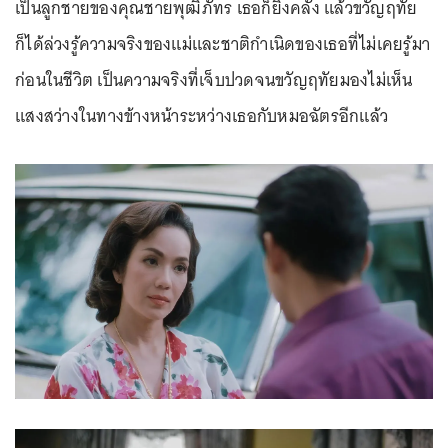
เป็นลูกชายของคุณชายพุฒิภัทร เธอก็ยิ่งคลั่ง แล้วขวัญฤทัย
ก็ได้ล่วงรู้ความจริงของแม่และชาติกำเนิดของเธอที่ไม่เคยรู้มา
ก่อนในชีวิต เป็นความจริงที่เจ็บปวดจนขวัญฤทัยมองไม่เห็น
แสงสว่างในทางข้างหน้าระหว่างเธอกับหมอฉัตรอีกแล้ว