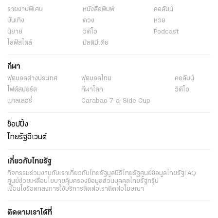
รายงานพิเศษ
หนังสือพิมพ์
คอลัมน์
บันเทิง
ดวง
หวย
นิยาย
วิดีโอ
Podcast
ไลฟ์สไตล์
มัลติมีเดีย
กีฬา
ฟุตบอลต่่างประเทศ
ฟุตบอลไทย
คอลัมน์
ไฟต์สปอร์ต
กีฬาโลก
วิดีโอ
แกลเลอรี่
Carabao 7-a-Side Cup
ช็อปปิ้ง
ไทยรัฐอีเวนต์
เกี่ยวกับไทยรัฐ
กิจกรรม
ร่วมงานกับเรา
เกี่ยวกับไทยรัฐ
มูลนิธิไทยรัฐ
ศูนย์ข้อมูลไทยรัฐ
FAQ
ศูนย์ช่วยเหลือ
นโยบายคุ้มครองข้อมูลส่วนบุคคลไทยรัฐกรุ๊ป
เงื่อนไขข้อตกลงการใช้บริการ
ติดต่อเรา
ติดต่อโฆษณา
ติดตามเราได้ที่