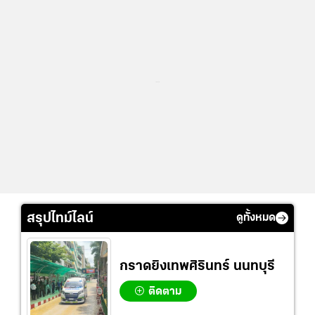
...
สรุปไทม์ไลน์
ดูทั้งหมด
กราดยิงเทพศิรินทร์ นนทบุรี
ติดตาม