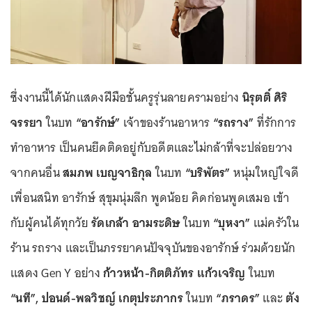
ซึ่งงานนี้ได้นักแสดงฝีมือชั้นครูรุ่นลายครามอย่าง
นิรุตติ์ ศิริ
จรรยา
ในบท
“อารักษ์”
เจ้าของร้านอาหาร
“รถราง”
ที่รักการ
ทำอาหาร เป็นคนยึดติดอยู่กับอดีตและไม่กล้าที่จะปล่อยวาง
จากคนอื่น
สมภพ เบญจาธิกุล
ในบท
“บริพัตร”
หนุ่มใหญ่ใจดี
เพื่อนสนิท อารักษ์ สุขุมนุ่มลึก พูดน้อย คิดก่อนพูดเสมอ เข้า
กับผู้คนได้ทุกวัย
รัดเกล้า อามระดิษ
ในบท
“บุหงา”
แม่ครัวใน
ร้าน รถราง และเป็นภรรยาคนปัจจุบันของอารักษ์ ร่วมด้วยนัก
แสดง Gen Y อย่าง
ก้าวหน้า-กิตติภัทร แก้วเจริญ
ในบท
“นที”, ปอนด์-พลวิชญ์ เกตุประภากร
ในบท
“ภราดร”
และ
ตัง