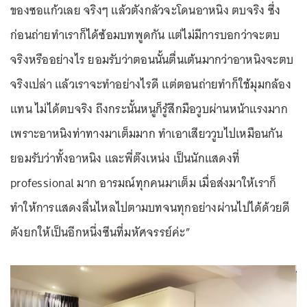
ของซอแก้วเลย จริงๆ แล้วตังกลัวจะโดนอาหนิง ตบจริง ซึ่ง
ก่อนถ่ายทำเราก็ได้ซ้อมบทพูดกัน แต่ไม่มีการบอกว่าจะตบ
จริงหรืออย่างไร ยอมรับว่าตอนนั้นตื่นเต้นมากว่าอาหนิงจะตบ
จริงเปล่า แล้วเราจะทำอย่างไรดี แต่ตอนถ่ายทำก็ใช้มุมกล้อง
แทน ไม่ได้ตบจริง ถึงกระนั้นหนูก็รู้สึกมือวูบผ่านหน้าแรงมาก
เพราะอาหนิงท่าทางมาเต็มมาก ทำเอาเสียววูบไปเหมือนกัน
ยอมรับว่าทั้งอาหนิง และพี่ต๊งเหน่ง เป็นนักแสดงที่
professional มาก อารมณ์ทุกคนมาเต็ม เมื่อส่งมาให้เราก็
ทำให้การแสดงลื่นไหลไปตามบทจนทุกอย่างผ่านไปได้ด้วยดี
ตังยกให้เป็นอีกหนึ่งซีนที่มหัศจรรย์ค่ะ”