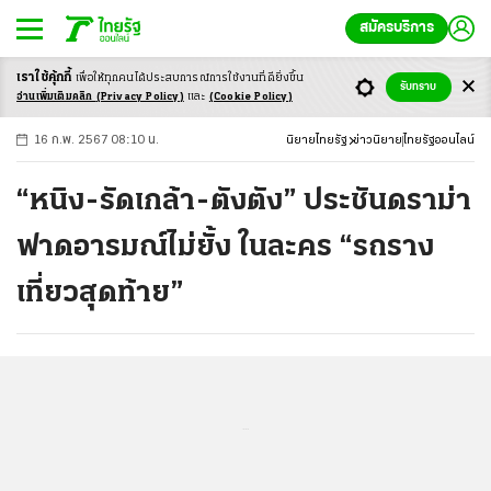
สมัครบริการ
เราใช้คุ้กกี้
เพื่อให้ทุกคนได้ประสบ
การณ์การใช้งานที่ดียิ่งขึ้น
+
ก
ก
-ก
รับทราบ
อ่านเพิ่มเติมคลิก
(Privacy Policy)
และ
(Cookie Policy)
16 ก.พ. 2567 08:10 น.
นิยายไทยรัฐ
ข่าวนิยาย
ไทยรัฐออนไลน์
“หนิง-รัดเกล้า-ตังตัง” ประชันดราม่า
ฟาดอารมณ์ไม่ยั้ง ในละคร “รถราง
เที่ยวสุดท้าย”
...