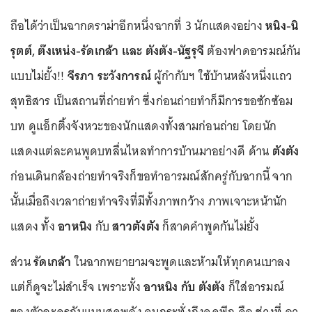
ถือได้ว่าเป็นฉากดราม่าอีกหนึ่งฉากที่ 3 นักแสดงอย่าง
หนิง-นิ
รุตต์, ต๊งเหน่ง-รัดเกล้า และ ตังตัง-นัฐรุจี
ต้องฟาดอารมณ์กัน
แบบไม่ยั้ง!!
จีรภา ระวังการณ์
ผู้กำกับฯ ใช้บ้านหลังหนึ่งแถว
สุทธิสาร เป็นสถานที่ถ่ายทำ ซึ่งก่อนถ่ายทำก็มีการขอซักซ้อม
บท ดูแอ็กติ้งจังหวะของนักแสดงทั้งสามก่อนถ่าย โดยนัก
แสดงแต่ละคนพูดบทลื่นไหลทำการบ้านมาอย่างดี ด้าน
ตังตัง
ก่อนเดินกล้องถ่ายทำจริงก็ขอทำอารมณ์สักครู่กับฉากนี้ จาก
นั้นเมื่อถึงเวลาถ่ายทำจริงที่มีทั้งภาพกว้าง ภาพเจาะหน้านัก
แสดง ทั้ง
อาหนิง
กับ
สาวตังตัง
ก็สาดคำพูดกันไม่ยั้ง
ส่วน
รัดเกล้า
ในฉากพยายามจะพูดและห้ามให้ทุกคนเบาลง
แต่ก็ดูจะไม่สำเร็จ เพราะทั้ง
อาหนิง กับ ตังตัง
ก็ใส่อารมณ์