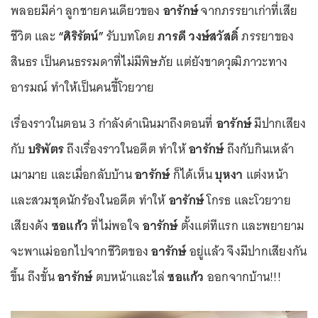
พลอยมีค่า ลูกชายคนเดียวของ
อารักษ์
จากภรรยาเก่าที่เสีย
ชีวิต และ
“ศิริรัตน์”
รับบทโดย
ภารดี วงษ์สวัสดิ์
ภรรยาของ
สินธร เป็นคนธรรมดาที่ไม่มีพิษภัย แต่ยังขาดวุฒิภาวะทาง
อารมณ์ ทำให้เป็นคนขี้โวยวาย
เรื่องราวในตอน 3 กำลังดำเนินมาถึงตอนที่
อารักษ์
มีปากเสียง
กับ
บริพัตร
ถึงเรื่องราวในอดีต ทำให้
อารักษ์
ถึงกับกินเหล้า
เมามาย และเมื่อกลับบ้าน
อารักษ์
ก็ได้เห็น
บุหงา
แต่งหน้า
และสวมชุดนักร้องในอดีต ทำให้
อารักษ์
โกรธ และโวยวาย
เสียงดัง
ซอแก้ว
ที่ไม่พอใจ
อารักษ์
ตั้งแต่ทีแรก และพยายาม
จะพาแม่ออกไปจากชีวิตของ
อารักษ์
อยู่แล้ว จึงมีปากเสียงกัน
ขึ้น ถึงขั้น
อารักษ์
ตบหน้าและไล่
ซอแก้ว
ออกจากบ้าน!!!