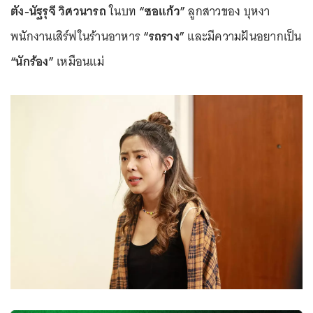
ตัง-นัฐรุจี วิศวนารถ
ในบท
“ซอแก้ว”
ลูกสาวของ บุหงา
พนักงานเสิร์ฟในร้านอาหาร
“รถราง”
และมีความฝันอยากเป็น
“นักร้อง”
เหมือนแม่