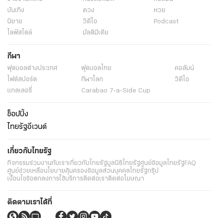
บันเทิง
ดวง
หวย
นิยาย
วิดีโอ
Podcast
ไลฟ์สไตล์
มัลติมีเดีย
กีฬา
ฟุตบอลต่่างประเทศ
ฟุตบอลไทย
คอลัมน์
ไฟต์สปอร์ต
กีฬาโลก
วิดีโอ
แกลเลอรี่
Carabao 7-a-Side Cup
ช็อปปิ้ง
ไทยรัฐอีเวนต์
เกี่ยวกับไทยรัฐ
กิจกรรม
ร่วมงานกับเรา
เกี่ยวกับไทยรัฐ
มูลนิธิไทยรัฐ
ศูนย์ข้อมูลไทยรัฐ
FAQ
ศูนย์ช่วยเหลือ
นโยบายคุ้มครองข้อมูลส่วนบุคคลไทยรัฐกรุ๊ป
เงื่อนไขข้อตกลงการใช้บริการ
ติดต่อเรา
ติดต่อโฆษณา
ติดตามเราได้ที่