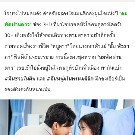
ใจบางไปหมดแล้ว สำหรับละครโรแมนติกละมุนใจแห่งปี
"ลม
พัดผ่านดาว"
ช่อง 7HD ที่มาโอบกอดหัวใจคนดูสาวโสดวัย
30+ เติมพลังใจให้ออกเดินทางตามหาความรักอีกครั้ง
ถ่ายทอดเรื่องราวชีวิต "หนูดาว" โดยนางเอกตัวแม่
"อั้ม พัชรา
ภา"
ฟีลดีเกินจะบรรยาย งานนี้ละครสุดหวาน
"ลมพัดผ่าน
ดาว"
เลยเข้าไปนั่งอยู่ในใจคนดูทั่วบ้านทั่วเมือง พากันแบ่ง
#ทีมชายในฝัน
และ
#ทีมหนุ่มในพรหมลิขิต
มีกองเชียร์เป็น
ของตัวเองกันหนาแน่น