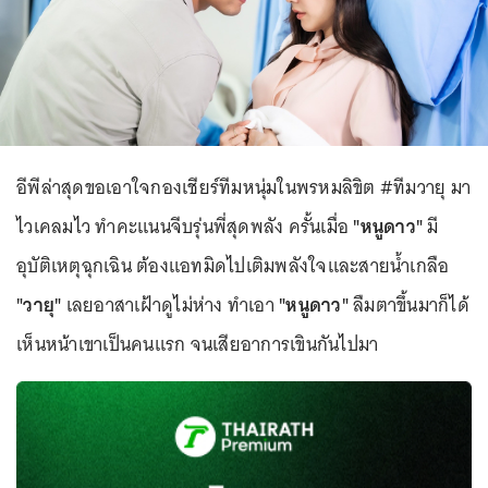
อีพีล่าสุดขอเอาใจกองเชียร์ทีมหนุ่มในพรหมลิขิต #ทีมวายุ มา
ไวเคลมไว ทำคะแนนจีบรุ่นพี่สุดพลัง ครั้นเมื่อ
"หนูดาว"
มี
อุบัติเหตุฉุกเฉิน ต้องแอทมิดไปเติมพลังใจและสายน้ำเกลือ
"วายุ"
เลยอาสาเฝ้าดูไม่ห่าง ทำเอา
"หนูดาว"
ลืมตาขึ้นมาก็ได้
เห็นหน้าเขาเป็นคนแรก จนเสียอาการเขินกันไปมา