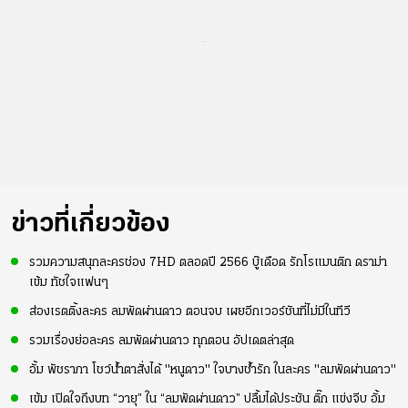
...
ข่าวที่เกี่ยวข้อง
รวมความสนุกละครช่อง 7HD ตลอดปี 2566 บู๊เดือด รักโรแมนติก ดราม่า
เข้ม ทัชใจแฟนๆ
ส่องเรตติ้งละคร ลมพัดผ่านดาว ตอนจบ เผยอีกเวอร์ชันที่ไม่มีในทีวี
รวมเรื่องย่อละคร ลมพัดผ่านดาว ทุกตอน อัปเดตล่าสุด
อั้ม พัชราภา โชว์น้ำตาสั่งได้ "หนูดาว" ใจบางช้ำรัก ในละคร "ลมพัดผ่านดาว"
เข้ม เปิดใจถึงบท “วายุ” ใน “ลมพัดผ่านดาว” ปลื้มได้ประชัน ติ๊ก แข่งจีบ อั้ม