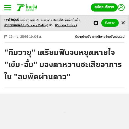
สมัครบริการ
เราใช้คุ้กกี้
เพื่อให้ทุกคนได้ประสบ
การณ์การใช้งานที่ดียิ่งขึ้น
+
ก
ก
-ก
รับทราบ
อ่านเพิ่มเติมคลิก
(Privacy Policy)
และ
(Cookie Policy)
19 ก.ย. 2566 19:04 น.
นิยายไทยรัฐ
ข่าวนิยาย
ไทยรัฐออนไลน์
"ทีมวายุ" เตรียมฟินจนหยุดหายใจ
"เข้ม-อั้ม" มองตาหวานซะเสียอาการ
ใน "ลมพัดผ่านดาว"
...