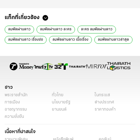
แท็กที่เกี่ยวข้อง
ลมพัดผ่านดาว
ลมพัดผ่านดาว ละคร
ละคร ลมพัดผ่านดาว
ลมพัดผ่านดาว เรื่องย่อ
ลมพัดผ่านดาว เนื้อเรื่อง
ลมพัดผ่านดาวล่าสุด
ลมพัดผ่านดาว 8
ลมพัดผ่านดาว ep8
ลมพัดผ่านดาว ตอนที่ 8
ลมพัดผ่านดาว นิยาย
ลมพัดผ่านดาว นักแสดง
อั้ม พัชราภา
ติ๊ก เจษฎาภรณ์
เข้ม หัสวีร์
ละครช่อง7
ละครใหม่ช่อง7
ละครใหม่
ละครใหม่น่าดู 2566
ละครน่าดู 2566
นิยาย
ข่าว
ข่าววันนี้
ละคร
พระราชสำนัก
ทั่วไทย
ในกระแส
การเมือง
นโยบายรัฐ
ต่างประเทศ
อาชญากรรม
ยานยนต์
ราคาทองคำ
ความยั่งยืน
เนื้อหาที่น่าสนใจ
รายงานพิเศษ
หนังสือพิมพ์
คอลัมน์