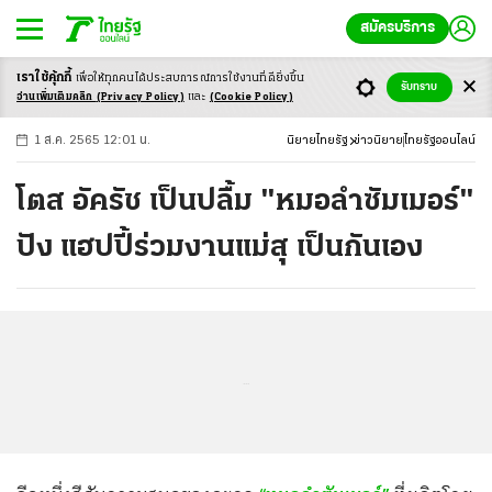
สมัครบริการ
เราใช้คุ้กกี้
เพื่อให้ทุกคนได้ประสบ
การณ์การใช้งานที่ดียิ่งขึ้น
+
ก
ก
-ก
รับทราบ
อ่านเพิ่มเติมคลิก
(Privacy Policy)
และ
(Cookie Policy)
1 ส.ค. 2565 12:01 น.
นิยายไทยรัฐ
ข่าวนิยาย
ไทยรัฐออนไลน์
โตส อัครัช เป็นปลื้ม "หมอลำซัมเมอร์"
ปัง แฮปปี้ร่วมงานแม่สุ เป็นกันเอง
...