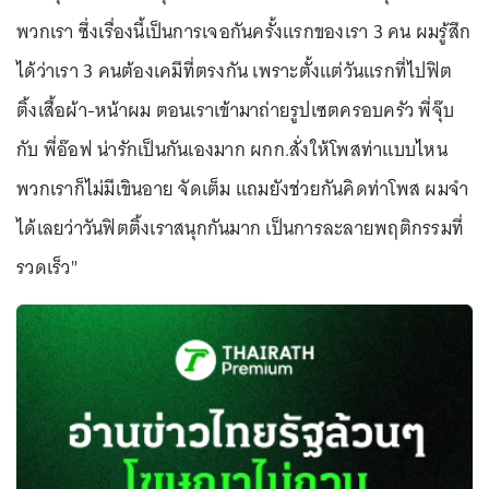
พวกเรา ซึ่งเรื่องนี้เป็นการเจอกันครั้งแรกของเรา 3 คน ผมรู้สึก
ได้ว่าเรา 3 คนต้องเคมีที่ตรงกัน เพราะตั้งแต่วันแรกที่ไปฟิต
ติ้งเสื้อผ้า-หน้าผม ตอนเราเข้ามาถ่ายรูปเซตครอบครัว พี่จุ๊บ
กับ พี่อ๊อฟ น่ารักเป็นกันเองมาก ผกก.สั่งให้โพสท่าแบบไหน
พวกเราก็ไม่มีเขินอาย จัดเต็ม แถมยังช่วยกันคิดท่าโพส ผมจำ
ได้เลยว่าวันฟิตติ้งเราสนุกกันมาก เป็นการละลายพฤติกรรมที่
รวดเร็ว"