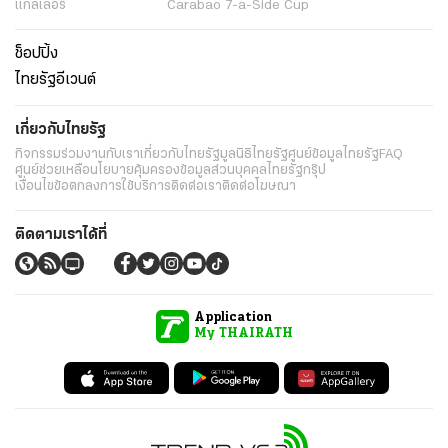
แกลเลอรี่
Carabao 7-a-Side Cup
ช็อปปิ้ง
ไทยรัฐอีเวนต์
เกี่ยวกับไทยรัฐ
กิจกรรม
ร่วมงานกับเรา
เกี่ยวกับไทยรัฐ
มูลนิธิไทยรัฐ
ศูนย์ข้อมูลไทยรัฐ
FAQ
ศูนย์ช่วยเหลือ
นโยบายคุ้มครองข้อมูลส่วนบุคคลไทยรัฐกรุ๊ป
เงื่อนไขข้อตกลงการใช้บริการ
ติดต่อเรา
ติดต่อโฆษณา
ติดตามเราได้ที่
Application
My THAIRATH