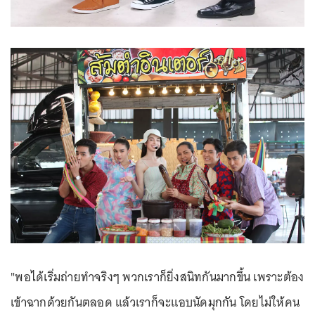
"พอได้เริ่มถ่ายทำจริงๆ พวกเราก็ยิ่งสนิทกันมากขึ้น เพราะต้อง
เข้าฉากด้วยกันตลอด แล้วเราก็จะแอบนัดมุกกัน โดยไม่ให้คน