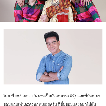
โดย
“โตส”
เผยว่า "ผมขอเป็นตัวแทนของพี่จุ๊บและพี่อ๊อฟ มา
ขอบคุณแฟนละครทุกคนเลยครับ ที่ชื่นชอบและสนุกไปกับ