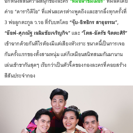
อีกหนึ่งสีสันความสนุกของละคร
“หมอลำซัมเมอร์”
ที่ผลิตโดย
ค่าย “ดาราวิดีโอ” ที่แฟนละครต่างพูดถึงและฮากลิ้งทุกครั้งที่
3 พ่อลูกตะกูล ว.วอ ที่รับบทโดย
“จุ๊บ-อิทธิกร สาธุธรรม”,
“อ๊อฟ-ศุภณัฐ เฉลิมชัยเจริญกิจ”
และ
“โตส-อัครัช จิตตะศิริ”
เข้าฉากด้วยกันทีไรต้องมีแต่เสียงหัวเราะ ขนาดนี้เป็นการเจอ
กันครั้งแรกของทั้งสามหนุ่ม แต่ก็เหมือนสนิทสนมกันมานาน
เล่นเข้าขากันสุดๆ เรียกว่าเป็นตัวจี๊ดของกองละครที่คอยสร้าง
สีสันประจำกอง