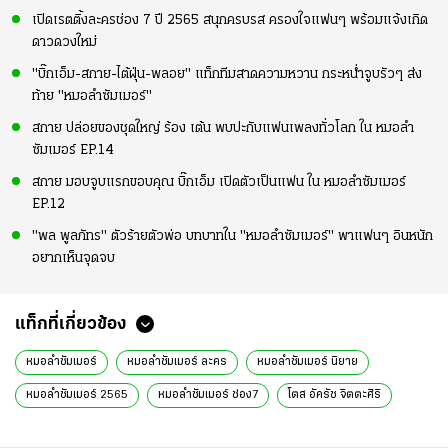
เปิดเรตติ้งละครช่อง 7 ปี 2565 สนุกครบรส ครองใจแฟนๆ พร้อมแจ้งเกิด
ดาวดวงใหม่
"บิ๊กเอ็ม-สกาย-ไต้ฝุ่น-พลอย" แท็กทีมสาดความหวาน กระหน่ำจูบรัวๆ ส่ง
ท้าย "หมอลำซัมเมอร์"
สกาย ปล่อยของชุดใหญ่ ร้อง เต้น พบปะกับแฟนเพลงทั่วโลก ใน หมอลำ
ซัมเมอร์ EP.14
สกาย มอบจูบแรกขอบคุณ บิ๊กเอ็ม เปิดตัวเป็นแฟน ใน หมอลำซัมเมอร์
EP.12
"พล พูลภัทร" ตัวร้ายตัวพ่อ บทบาทใน "หมอลำซัมเมอร์" พาแฟนๆ อินหนัก
อยากเห็นจุดจบ
แท็กที่เกี่ยวข้อง
หมอลำซัมเมอร์
หมอลำซัมเมอร์ ละคร
หมอลำซัมเมอร์ นิยาย
หมอลำซัมเมอร์ 2565
หมอลำซัมเมอร์ ช่อง7
โตส อัครัช จิตตะศิริ
หมอลำซัมเมอร์ นักแสดง
ละครช่อง7
ละคร
นิยาย
ข่าววันนี้