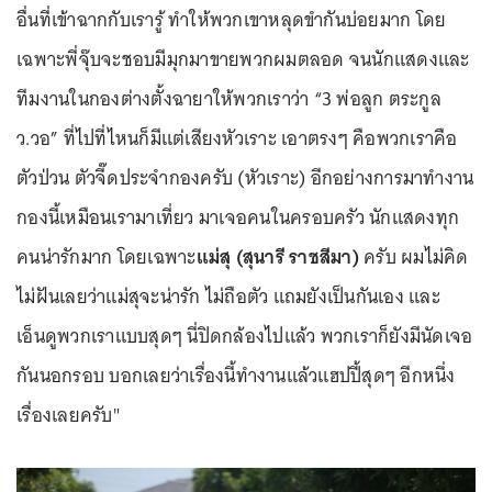
อื่นที่เข้าฉากกับเรารู้ ทำให้พวกเขาหลุดขำกันบ่อยมาก โดย
เฉพาะพี่จุ๊บจะชอบมีมุกมาขายพวกผมตลอด จนนักแสดงและ
ทีมงานในกองต่างตั้งฉายาให้พวกเราว่า “3 พ่อลูก ตระกูล
ว.วอ” ที่ไปที่ไหนก็มีแต่เสียงหัวเราะ เอาตรงๆ คือพวกเราคือ
ตัวป่วน ตัวจี๊ดประจำกองครับ (หัวเราะ) อีกอย่างการมาทำงาน
กองนี้เหมือนเรามาเที่ยว มาเจอคนในครอบครัว นักแสดงทุก
คนน่ารักมาก โดยเฉพาะ
แม่สุ (สุนารี ราชสีมา)
ครับ ผมไม่คิด
ไม่ฝันเลยว่าแม่สุจะน่ารัก ไม่ถือตัว แถมยังเป็นกันเอง และ
เอ็นดูพวกเราแบบสุดๆ นี่ปิดกล้องไปแล้ว พวกเราก็ยังมีนัดเจอ
กันนอกรอบ บอกเลยว่าเรื่องนี้ทำงานแล้วแฮปปี้สุดๆ อีกหนึ่ง
เรื่องเลยครับ"