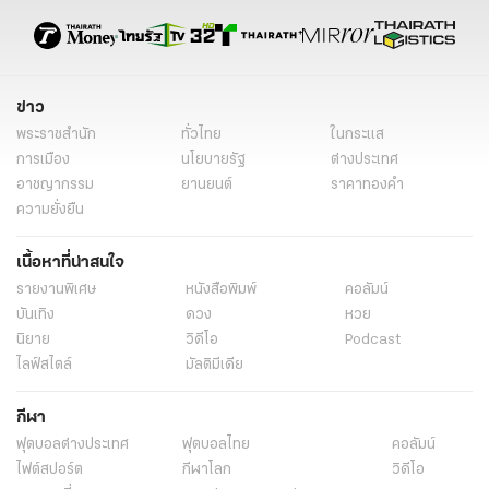
ข่าว
พระราชสำนัก
ทั่วไทย
ในกระแส
การเมือง
นโยบายรัฐ
ต่างประเทศ
อาชญากรรม
ยานยนต์
ราคาทองคำ
ความยั่งยืน
เนื้อหาที่น่าสนใจ
รายงานพิเศษ
หนังสือพิมพ์
คอลัมน์
บันเทิง
ดวง
หวย
นิยาย
วิดีโอ
Podcast
ไลฟ์สไตล์
มัลติมีเดีย
กีฬา
ฟุตบอลต่่างประเทศ
ฟุตบอลไทย
คอลัมน์
ไฟต์สปอร์ต
กีฬาโลก
วิดีโอ