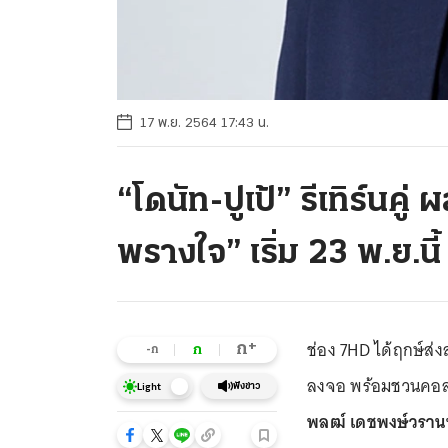
17 พ.ย. 2564 17:43 น.
“โดนัท-ปูเป้” รีเทิร์นคู
พรางใจ” เริ่ม 23 พ.ย.นี้
ช่อง 7HD ได้ฤกษ์ส่ง
+
ก
ก
-ก
ลงจอ พร้อมชวนคอล
ฟังข่าว
Light
พลฒ์ เดชพงษ์วราน