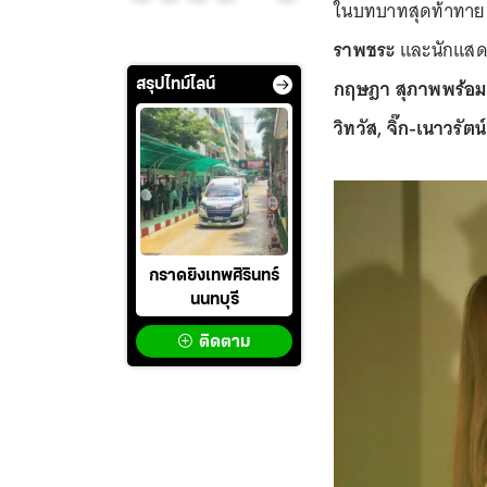
ในบทบาทสุดท้าทาย 
ราพชระ
และนักแสดงม
กฤษฎา สุภาพพร้อม, ห
สรุปไทม์ไลน์
วิทวัส, จิ๊ก-เนาวรัต
กราดยิงเทพศิรินทร์
นนทบุรี
ติดตาม