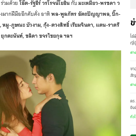
ร่วมด้วย
โอ๊ต-รัฐธีร์ วรโรจน์โยธิน
กับ
มะเหมี่ยว-พรชดา ว
ากฝีมืออีกคับคั่ง อาทิ
พล-พูลภัทร อัตถปัญญาพล, บิ๊ก-
ข
มู-ภูษณะ บัวงาม, กุ้ง-ตวงสิทธิ์ เรียมจินดา, แตน-ราตรี
น์ ยุกตะนันท์, ชลิดา ขจรไชยกุล ฯลฯ
ไต้
ญี่
อพ
ต่า
ซาอ
สั
เดี
ต่า
ตร.
ขัง
อั
ทั่ว