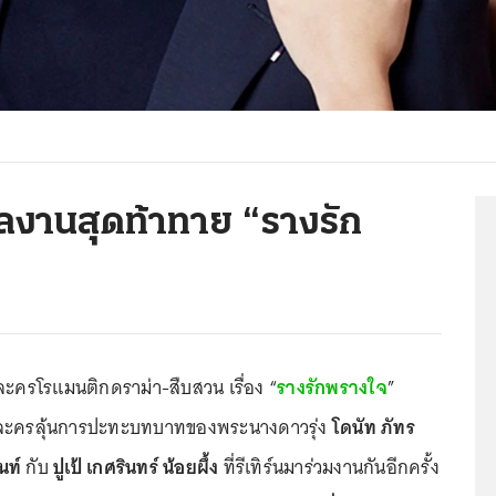
่ ผลงานสุดท้าทาย “รางรัก
ละครโรแมนติกดราม่า-สืบสวน เรื่อง “
รางรักพรางใจ
”
ะครลุ้นการปะทะบทบาทของพระนางดาวรุ่ง
โดนัท ภัทร
นท์
กับ
ปูเป้ เกศรินทร์ น้อยผึ้ง
ที่รีเทิร์นมาร่วมงานกันอีกครั้ง