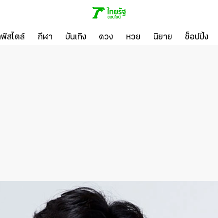
ลฟ์สไตล์
กีฬา
บันเทิง
ดวง
หวย
นิยาย
ช็อปปิ้ง