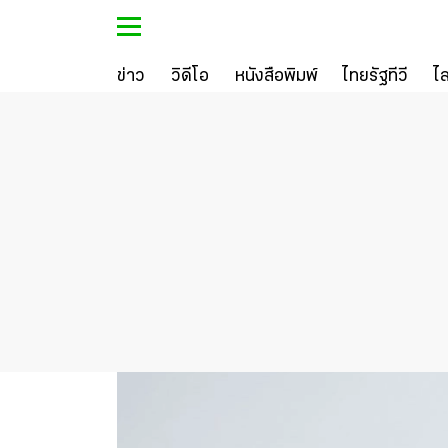
ข่าว
วิดีโอ
หนังสือพิมพ์
ไทยรัฐทีวี
ไ