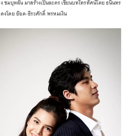
อง ชมบุหลัน มาสร้างเป็นละคร เขียนบทโทรทัศน์โดย ธนินทร
ดงโดย อ๊อด-ธีระศักดิ์ พรหมเงิน