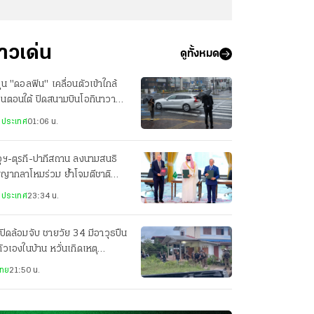
่าวเด่น
ดูทั้งหมด
ฝุ่น "ดอลฟิน" เคลื่อนตัวเข้าใกล้
ปุ่นตอนใต้ ปิดสนามบินโอกินาวา
ยพประชาชน-เจ็บ 3 ราย
งประเทศ
01:06 น.
ุฯ-ตุรกี-ปากีสถาน ลงนามสนธิ
ญญากลาโหมร่วม ย้ำโจมตีชาติ
ยวเท่ากับโจมตีทั้ง 3 ประเทศ
งประเทศ
23:34 น.
ปิดล้อมจับ ชายวัย 34 มีอาวุธปืน
ตัวเองในบ้าน หวั่นเกิดเหตุ
นตราย
ไทย
21:50 น.