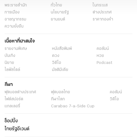
พระราชสำนัก
ทั่วไทย
ในกระแส
การเมือง
นโยบายรัฐ
ต่างประเทศ
อาชญากรรม
ยานยนต์
ราคาทองคำ
ความยั่งยืน
เนื้อหาที่น่าสนใจ
รายงานพิเศษ
หนังสือพิมพ์
คอลัมน์
บันเทิง
ดวง
หวย
นิยาย
วิดีโอ
Podcast
ไลฟ์สไตล์
มัลติมีเดีย
กีฬา
ฟุตบอลต่่างประเทศ
ฟุตบอลไทย
คอลัมน์
ไฟต์สปอร์ต
กีฬาโลก
วิดีโอ
แกลเลอรี่
Carabao 7-a-Side Cup
ช็อปปิ้ง
ไทยรัฐอีเวนต์