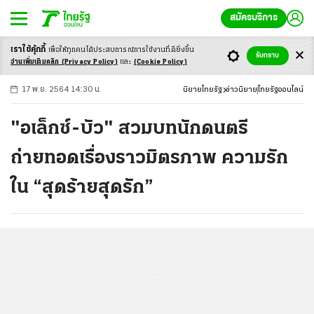
สมัครบริการ
เราใช้คุ้กกี้
เพื่อให้ทุกคนได้ประสบ
การณ์การใช้งานที่ดียิ่งขึ้น
+
ก
ก
-ก
รับทราบ
อ่านเพิ่มเติมคลิก
(Privacy Policy)
และ
(Cookie Policy)
17 พ.ย. 2564 14:30 น.
นิยายไทยรัฐ
ข่าวนิยาย
ไทยรัฐออนไลน์
"อเล็กซ์-บัว" สวมบทนักดนตรี
ถ่ายทอดเรื่องราวมิตรภาพ ความรัก
ใน “สุดร้ายสุดรัก”
...