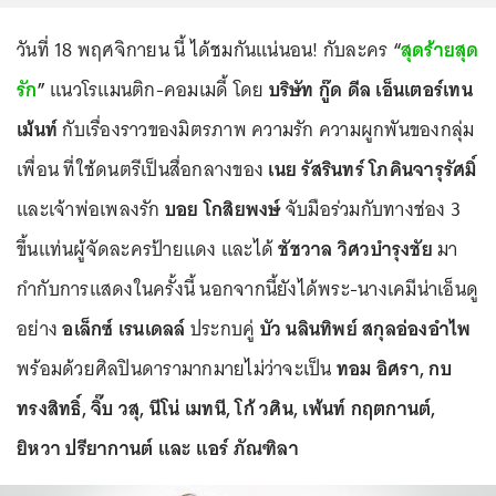
วันที่ 18 พฤศจิกายน นี้ ได้ชมกันแน่นอน! กับละคร
“
สุดร้ายสุด
รัก
”
แนวโรแมนติก-คอมเมดี้ โดย
บริษัท กู๊ด ดีล เอ็นเตอร์เทน
เม้นท์
กับเรื่องราวของมิตรภาพ ความรัก ความผูกพันของกลุ่ม
เพื่อน ที่ใช้ดนตรีเป็นสื่อกลางของ
เนย รัสรินทร์ โภคินจารุรัศมิ์
และเจ้าพ่อเพลงรัก
บอย โกสิยพงษ์
จับมือร่วมกับทางช่อง 3
ขึ้นแท่นผู้จัดละครป้ายแดง และได้
ชัชวาล วิศวบำรุงชัย
มา
กำกับการแสดงในครั้งนี้ นอกจากนี้ยังได้พระ-นางเคมีน่าเอ็นดู
อย่าง
อเล็กซ์ เรนเดลล์
ประกบคู่
บัว นลินทิพย์ สกุลอ่องอำไพ
พร้อมด้วยศิลปินดารามากมายไม่ว่าจะเป็น
ทอม อิศรา, กบ
ทรงสิทธิ์, จิ๊บ วสุ, นีโน่ เมทนี, โก้ วศิน, เพ้นท์ กฤตกานต์,
ยิหวา ปรียากานต์ และ แอร์ ภัณฑิลา