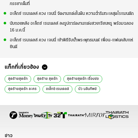
ภรรยาเต็มที่
อเล็กซ์ เรนเดลล์ ควง เจนนี่ จัดงานแต่งในฝัน หวานฉ่ำริมทะเลสุดโรแมนติก
นับถอยหลัง อเล็กซ์ เรนเดลล์ ลงรูปการ์ดงานแต่งสวยเรียบหรู พร้อมฉลอง
16 ม.ค.นี้
อเล็กซ์ เรนเดลล์ ควง เจนนี่ เข้าพิธีรับน้ำพระพุทธมนต์ เพื่อน-แฟนคลับแห่
ยินดี
แท็กที่เกี่ยวข้อง
สุดร้ายสุดรัก
สุดร้าย สุดรัก
สุดร้ายสุดรัก เรื่องย่อ
สุดร้ายสุดรัก ละคร
อเล็กซ์ เรนเดลล์
บัว นลินทิพย์
เรื่องย่อ สุดร้ายสุดรัก
บอย โกสิยพงษ์
เนย รัสรินทร์
ละครช่อง3
นิยาย
ละคร
ข่าว