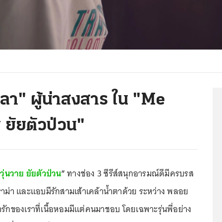
ตุลา" ผู้น่าสงสาร ใน "Me
 ยัยตัวป่วน"
ุ่นวาย ยัยตัวป่วน
”
ทางช่อง 3 ซีรีส์สนุกอารมณ์ดีมีครบรส
 ดราม่า และแอบมีรักสามเส้าเคล้าน้ำตาด้วย ระหว่าง พลอย
รักของเราที่เนื้อหอมมีแต่คนมาชอบ โดยเฉพาะรุ่นพี่อย่าง