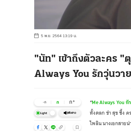
5 พ.ย. 2564 13:19 น.
"นัท" เข้าถึงตัวละคร "
Always You รักวุ่นวาย
“
Me Always You รักว
+
ก
ก
-ก
ทั้งตลก ขำ สุข ซึ้ง
ฟังข่าว
Light
ไพลิน นางเอกสายน่า