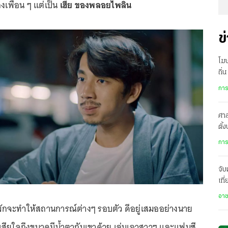
งเพื่อน ๆ แต่เป็น
เฮีย ของพลอยไพลิน
ข
โฆ
ถิ่
ถึง
การ
ศาล
ตั้
พิพ
การ
จับ
เที
ข้า
อา
่มักจะทำให้สถานการณ์ต่างๆ รอบตัว ดีอยู่เสมออย่างนาย
สียใจถึงขนาดมีน้ำตากับเขาด้วย เล่นเอาสาวๆ และแฟนซี