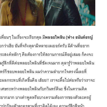
พื่อนๆ ในเรื่องจะเรียกตุล มี
พลอยไพลิน (ฟาง ธนันต์ธรญ์
เรียกว่าเฮีย อันที่จริงตุลามีหลายเลเยอร์ครับ มีด้านที่อยาก
ะสงค์หลักๆ คือต้องการให้สถานการณ์ดีอยู่เสมอ ก็คงจะ
มรู้สึกที่ดีต่อพลอยไพลินที่ชัดเจนมาก ตุลารู้ว่าพลอยไพลิน
นทร์ก็ชอบพลอยไพลิน ผมว่าความลำบากใจตรงนี้เลยที่
ผลกระทบที่เกิดขึ้นคือ เฮ้ยย!! เราจะดื้อไปต่อหรือว่าเราจะ
เศษระหว่างพลอยไพลินกับกวินทร์ดีนะ ซึ่งในความคิด
นจะยากมาก บางคำพูดหรือบางความต้องการของตัวละครผู้
เราปกป้องตัวละครตามที่เราคิดได้เอง ความรู้สึกสีหน้า