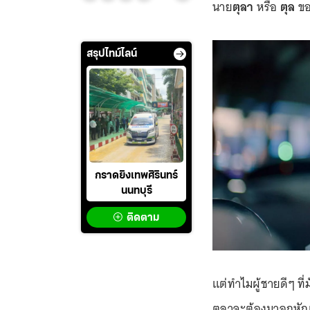
นาย
ตุลา
หรือ
ตุล
ขอ
สรุปไทม์ไลน์
กราดยิงเทพศิรินทร์
นนทบุรี
ติดตาม
แต่ทำไมผู้ชายดีๆ ที
ตุลาจะต้องมาอกหักเ