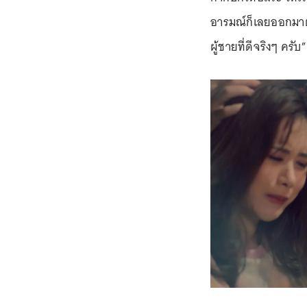
อารมณ์ก็เลยออกมาตา
ผู้ชายที่ดีจริงๆ ครับ”