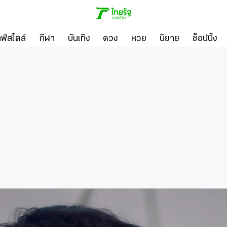
ลฟ์สไตล์
กีฬา
บันเทิง
ดวง
หวย
นิยาย
ช็อปปิ้ง