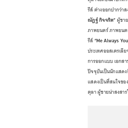
รีส์ ต่างออกปากว่า
ณัฏฐ์ กิจจริต”
ผู้ชา
ภาพยนตร์ ภาพยนตร์ส
รีส์
“Me Always You ร
ประเทศออสเตรเลีย
การออกแบบ เอกสาขา
ปัจจุบันเป็นนักแสดงอ
แสดงเป็นที่สนใจ
ตุลา ผู้ชายน่าสงสารใ