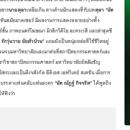
สงสาร
นายตุลา
เหลือเกิน ทางด้านนักแสดงที่รับบท
ตุลา
“นัท
ยทันสมัยมาดเซอร์ มีผลงานการแสดงหลายอย่างทั้ง
ั้น ภาพยนตร์โฆษณา มิวสิกวิดีโอ ละครเวที และล่าสุดซี
ักวุ่นวาย ยัยตัวป่วน”
แถมยังเป็นหนุ่มหล่อที่ใช้ชีวิตอยู่
จนจบมหาวิทยาลัยและมาต่อที่สถาปัตยกรรมศาสตร์และ
วิชาสถาปัตยกรรมศาสตร์ มหาวิทยาลัยอัสสัมชัญ
ิสระและเป็นดีเจสังกัด อีดีเอส เอฟวิเดย์ สเตชัน เมื่อการ
ของบรรดาแฟนคลับแฟนละคร
“นัท ณัฏฐ์ กิจจริต”
ได้พูดถึง
ห้ฟังว่า
...