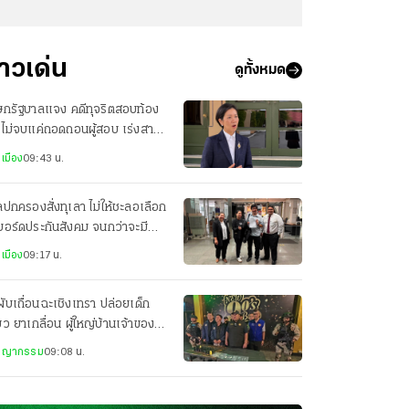
่าวเด่น
ดูทั้งหมด
ษกรัฐบาลแจง คดีทุจริตสอบท้อง
น ไม่จบแค่ถอดถอนผู้สอบ เร่งสาว
ผู้ร่วมขบวนการทั้งหมด
เมือง
09:43 น.
ปกครองสั่งทุเลา ไม่ให้ชะลอเลือก
งบอร์ดประกันสังคม จนกว่าจะมีคำ
ากษา หรือคำสั่งอื่น
เมือง
09:17 น.
ผับเถื่อนฉะเชิงเทรา ปล่อยเด็ก
่ยว ยาเกลื่อน ผู้ใหญ่บ้านเจ้าของ-
ราชการหุ้นส่วน
ชญากรรม
09:08 น.