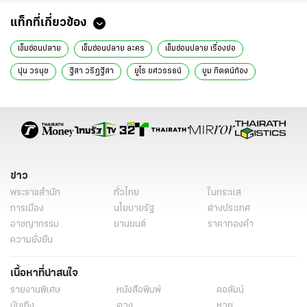
แท็กที่เกี่ยวข้อง
เข็มซ่อนปลาย
เข็มซ่อนปลาย ละคร
เข็มซ่อนปลาย เรื่องย่อ
นุ่น วรนุช
ฐิสา วริฏฐิสา
ยูโร ยศวรรธน์
บูม กิตตน์ก้อง
เก้า จิรายุ
นุ่น วรนุช ละคร
นุ่น วรนุช ละคร ช่อง7
ละครช่อง7
ฟิตติ้ง เข็มซ่อนปลาย
นิยาย
ข่าว
พระราชสำนัก
ทั่วไทย
ในกระแส
การเมือง
นโยบายรัฐ
ต่างประเทศ
อาชญากรรม
ยานยนต์
ราคาทองคำ
ความยั่งยืน
เนื้อหาที่น่าสนใจ
รายงานพิเศษ
หนังสือพิมพ์
คอลัมน์
บันเทิง
ดวง
หวย