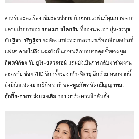
สำหรับละครเรื่อง
เข็มซ่อนปลาย
เป็นบทประพันธ์คุณภาพจาก
ปลายปากกาของ
กฤษณา อโศกสิน
ที่สองนางเอก
นุ่น-วรนุช
กับ
ฐิสา-วริฏฐิสา
จะต้องมาปะทะบทดราม่าเชือดเฉือนอย่างที่
แฟนๆ คาดไม่ถึง และยังเป็นการพลิกบทบาทสุดขั้วของ
บูม-
กิตตน์ก้อง
กับ
ยูโร-ยศวรรธน์
แถมยังเป็นการกลับมาร่วมงาน
ละครกับ ช่อง 7HD อีกครั้งของ
เก้า-จิรายุ
อีกด้วย นอกจากนี้
ยังมีนักแสดงมากฝีมือ อาทิ
พล-พูลภัทร อัตถปัญญาพล,
กุ๊กกิ๊ก-กชกร ส่งแสงเติม
ฯลฯ มาร่วมงานอีกคับคั่ง