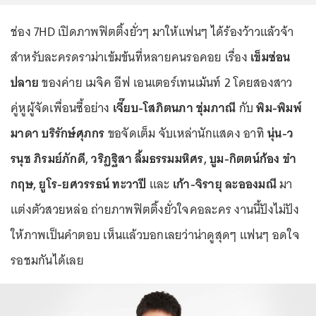
ช่อง 7HD เปิดภาพฟิตติ้งยั่วๆ มาให้แฟนๆ ได้ร้องว้าวแล้วจ้า
สำหรับละครดราม่าเข้มข้นที่หลายคนรอคอย เรื่อง
เข็มซ่อน
ปลาย
ของค่าย เมจิค อีฟ เอนเตอร์เทนเม้นท์ 2 โดยสองสาว
คู่หูผู้จัดเพื่อนซี้อย่าง
เจี๊ยบ-โสภิตนภา ชุ่มภาณี
กับ
พิม-พิมพ์
มาดา บริรักษ์ศุภกร
ขอจัดเต็ม จับเหล่านักแสดง อาทิ
นุ่น-ว
รนุช ภิรมย์ภักดี, วริฏฐิสา ลิ้มธรรมมหิศร, บูม-กิตตน์ก้อง ขำ
กฤษ, ยูโร-ยศวรรธน์ ทะวาปี
และ
เก้า-จิรายุ ละอองมณี
มา
แต่งตัวสวยหล่อ ถ่ายภาพฟิตติ้งยั่วใจคอละคร งานนี้ปังไม่ปัง
ให้ภาพเป็นคำตอบ เห็นแล้วบอกเลยว่าน่าดูสุดๆ แฟนๆ อดใจ
รอชมกันได้เลย