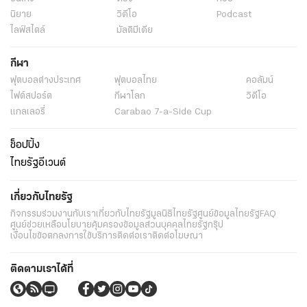
นิยาย
วิดีโอ
Podcast
ไลฟ์สไตล์
มัลติมีเดีย
กีฬา
ฟุตบอลต่่างประเทศ
ฟุตบอลไทย
คอลัมน์
ไฟต์สปอร์ต
กีฬาโลก
วิดีโอ
แกลเลอรี่
Carabao 7-a-Side Cup
ช็อปปิ้ง
ไทยรัฐอีเวนต์
เกี่ยวกับไทยรัฐ
กิจกรรม
ร่วมงานกับเรา
เกี่ยวกับไทยรัฐ
มูลนิธิไทยรัฐ
ศูนย์ข้อมูลไทยรัฐ
FAQ
ศูนย์ช่วยเหลือ
นโยบายคุ้มครองข้อมูลส่วนบุคคลไทยรัฐกรุ๊ป
เงื่อนไขข้อตกลงการใช้บริการ
ติดต่อเรา
ติดต่อโฆษณา
ติดตามเราได้ที่