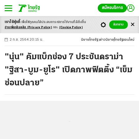
สมัครบริการ
เราใช้คุ้กกี้
เพื่อให้ทุกคนได้ประสบ
การณ์การใช้งานที่ดียิ่งขึ้น
+
ก
ก
-ก
รับทราบ
อ่านเพิ่มเติมคลิก
(Privacy Policy)
และ
(Cookie Policy)
2 ก.ย. 2564 20:15 น.
นิยายไทยรัฐ
ข่าวนิยาย
ไทยรัฐออนไลน์
"นุ่น" คัมแบ็กช่อง 7 ประชันดราม่า
"ฐิสา-บูม-ยูโร" เปิดภาพฟิตติ้ง “เข็ม
ซ่อนปลาย”
...