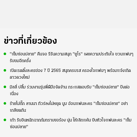
ข่าวที่เกี่ยวข้อง
"เข็มซ่อนปลาย" คืนจอ รีรันความสนุก "ยูโร" เผยความประทับใจ ชวนแฟนๆ
รับชมอีกครั้ง
เปิดเรตติ้งละครช่อง 7 ปี 2565 สนุกครบรส ครองใจแฟนๆ พร้อมแจ้งเกิด
ดาวดวงใหม่
มิลลี่ ปลื้ม ร่วมงานรุ่นพี่ฝีมือจัดจ้าน กระแสตอบรับ "เข็มซ่อนปลาย" ปังต่อ
เนื่อง
ร้ายไม่กั๊ก ลานนา ทัวร์ลงไม่หยุด บูม อ้อนแฟนละคร "เข็มซ่อนปลาย" อย่า
เกลียดกัน
เก้า รับอินหนักฉากก้มกราบขอร้อง นุ่น ให้เลิกแค้น บีบหัวใจแฟนละคร "เข็ม
ซ่อนปลาย"