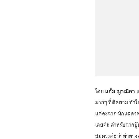
โดย
แก้ม ญาณิศา
เ
มากๆ ที่ติดตาม ทำ
แต่ละฉาก นักแสดงท
เลยค่ะ สำหรับฉากบู
สมควรค่ะ ว่าท่าทาง