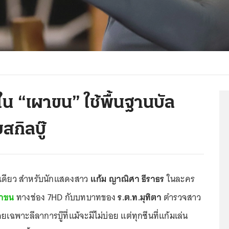
น “เผาขน” ใช้พื้นฐานบัล
สกิลบู๊
ยทีเดียว สำหรับนักแสดงสาว
แก้ม ญาณิศา ธีราธร
ในละคร
าขน
ทางช่อง 7HD กับบทบาทของ
ร.ต.ท.มุทิตา
ตำรวจสาว
พาะลีลาการบู๊ที่แม้จะมีไม่บ่อย แต่ทุกซีนที่แก้มเล่น