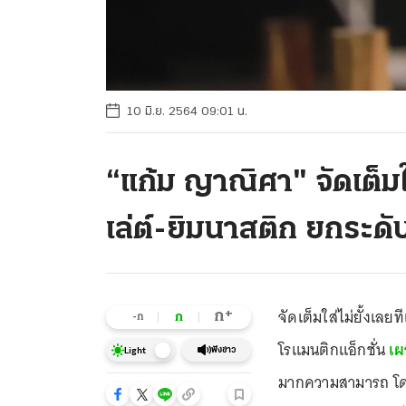
10 มิ.ย. 2564 09:01 น.
“แก้ม ญาณิศา" จัดเต็มใ
เล่ต์-ยิมนาสติก ยกระดับ
จัดเต็มใส่ไม่ยั้งเล
+
ก
ก
-ก
โรแมนติกแอ็กชั่น
เผ
ฟังข่าว
Light
มากความสามารถ โดยเฉ