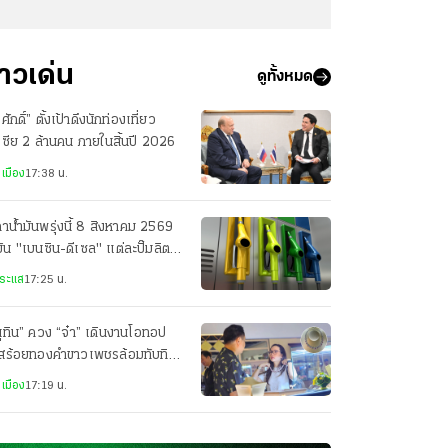
่าวเด่น
ดูทั้งหมด
รศักดิ์” ตั้งเป้าดึงนักท่องเที่ยว
เซีย 2 ล้านคน ภายในสิ้นปี 2026
เมือง
17:38 น.
าน้ำมันพรุ่งนี้ 8 สิงหาคม 2569
มัน "เบนซิน-ดีเซล" แต่ละปั๊มลิตร
ท่าไร
ระแส
17:25 น.
ุทิน” ควง “จ๋า” เดินงานโอทอป
อสร้อยทองคำขาวเพชรล้อมทับทิม
บ่เซี่ยง ราคา 1.2 ล้านให้
เมือง
17:19 น.