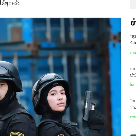
้ทุกครั้ง
ข
“สุ
รัส
การ
ราค
น้ำ
ละเ
ในก
“อน
ซื้
กิน
การ