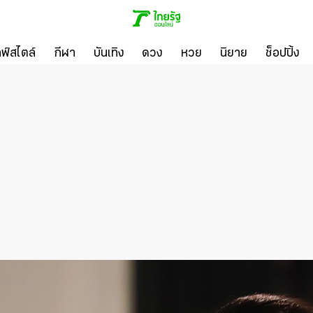
ลฟ์สไตล์
กีฬา
บันเทิง
ดวง
หวย
นิยาย
ช็อปปิ้ง