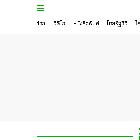
ข่าว
วิดีโอ
หนังสือพิมพ์
ไทยรัฐทีวี
ไ