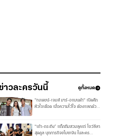
ข่าวละครวันนี้
ดูทั้งหมด
"ณเดชน์-เจมส์ มาร์-อแมนด้า" เปิดศึก
หัวใจเดือด เมื่อความไว้ใจ ต้องแลกด้วย
ชีวิตในละคร “สองหัวใจ”
"เก้า-กระทิง” แท็กทีมสวมลุคเท่ โชว์ลีลา
สุดคูล บุกภารกิจขโมยเงิน ในละคร