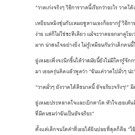
“วาดเก่งจริงๆ วิธีการวาดนี้เรียกว่าอะไร วาดได
เหยียนหมิงซุ่นกับเหมยซูหานเองก็อยากรู้ วิธ
ง่าย แต่ก็ไม่ใช่ซะทีเดียว แม้จะวาดออกมาดูโอเ
มาก น่าสนใจอย่างยิ่ง ไม่รู้เหมือนกันว่าเด็กคนน
อู่เหมยเพิ่งจะนึกขึ้นได้ว่าสมัยนี้ยังไม่มีใครรู้จ
มา เธอครุ่นคิดแล้วพูดว่า “ฉันแค่วาดไปมั่วๆ น่ะ
“วาดมั่วๆ ยังวาดได้ดีขนาดนี้ อัจฉริยะจริงๆ!” ม
อู่เหมยประหลาดใจและเบิกตาโต หัวใจเธอเต้นตึก
ที่มีคนชมว่าฉันเป็นอัจฉริยะ”
ตั้งแต่เด็กจนโตคำที่เธอได้ยินบ่อยที่สุดก็คือ “ไอ