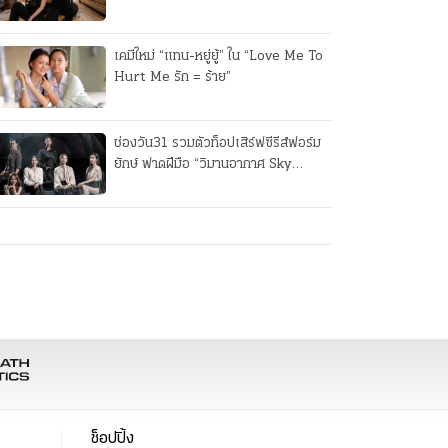
"เกมส์โกงเกมส์"
เคมีใหม่ “แทน-หยู่ยู้” ใน “Love Me To
Hurt Me รัก = ร้าย”
ช่องวัน31 รวมตัวท็อปเสิร์ฟซีรีส์ฟอร์ม
ยักษ์ ฟาดฝีมือ “วิมานอากาศ Sky
Castle Thailand”
ช็อปปิ้ง