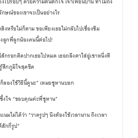
ไปรอบๆ ด้วยความตื่นตกใจ เจ้าเพื่อนบ้านี่ ทำไมถึง
พลักษณ์ของเขาจะเป็นอย่างไร
าสิงหรือไม่ก็ตาม ขอเพียงเธอไม่กลับไปเซื่องซึม
ลูกพี่ลูกน้องคนนี้ต่อไป!
่นไส้กรอกติดปากเธอไปหมด เธอถลึงตาใส่อู่เชาหนึ่งที
้สึกภูมิใจสุดขีด
ก็ลองใช้วิธีนี้ดูนะ” เหมยซูหานบอก
ึ้งใจ “ขอบคุณค่ะพี่ซูหาน”
บแนมไม่ได้ว่า “วาดรูปๆ นึงต้องใช้เวลานาน ถึงเวลา
สักกี่รูป”