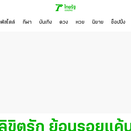
ลฟ์สไตล์
กีฬา
บันเทิง
ดวง
หวย
นิยาย
ช็อปปิ้ง
ลิขิตรัก ย้อนรอยแค้