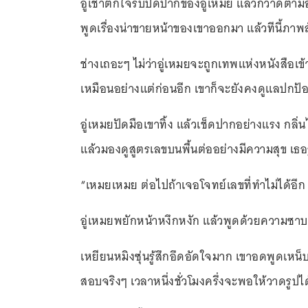
อู่เชาตกใจรีบปิดปากของอู่เหมย แล้วกวาดตามอง
พูดเรื่องน่าขายหน้าของเขาออกมา แล้วทีนี้ภา
ช่างเถอะๆ ไม่ว่าอู่เหมยจะถูกเทพแห่งหนังสือเข้
เหมือนอย่างแต่ก่อนอีก เขาก็จะยังคงดูแลปกป้อง
อู่เหมยปัดมือเขาทิ้ง แล้วเช็ดปากอย่างแรง กลิ
แล้วมองดูสูตรเลขบนพื้นต่ออย่างมีความสุข เธอรู
“เหมยเหมย ต่อไปถ้าเจอโจทย์เลขที่ทำไม่ได้อีก 
อู่เหมยพยักหน้าหงึกหงัก แล้วพูดด้วยความซาบซ
เหยียนหมิงซุ่นรู้สึกอึดอัดใจมาก เขาอดพูดเหน็
สอบจริงๆ เวลาหนึ่งชั่วโมงครึ่งจะพอให้วาดรูปได้