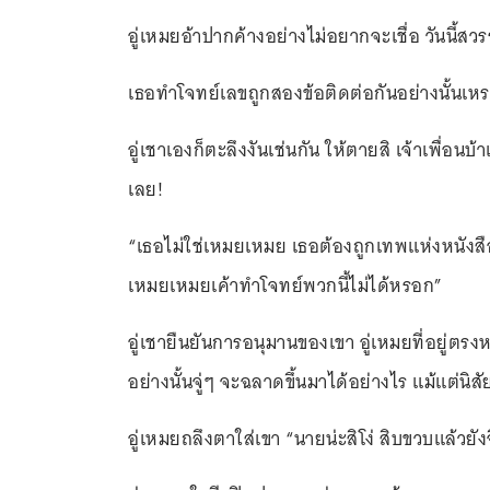
อู่เหมยอ้าปากค้างอย่างไม่อยากจะเชื่อ วันนี้สว
เธอทำโจทย์เลขถูกสองข้อติดต่อกันอย่างนั้นเห
อู่เชาเองก็ตะลึงงันเช่นกัน ให้ตายสิ เจ้าเพื่อนบ
เลย!
“เธอไม่ใช่เหมยเหมย เธอต้องถูกเทพแห่งหนังสื
เหมยเหมยเค้าทำโจทย์พวกนี้ไม่ได้หรอก”
อู่เชายืนยันการอนุมานของเขา อู่เหมยที่อยู่ตรง
อย่างนั้นจู่ๆ จะฉลาดขึ้นมาได้อย่างไร แม้แต่นิส
อู่เหมยถลึงตาใส่เขา “นายน่ะสิโง่ สิบขวบแล้วยัง