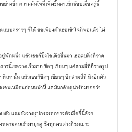
างยิ่ง ความมั่นใจที่เพิ่มขึ้นมาเล็กน้อยเมื่อครู่นี้
แบบคร่าวๆ ก็ได้ ขอเพียงตัวเธอเข้าใจก็พอแล้ว ไม่
ยู่พักหนึ่ง แล้วเธอก็ปิ๊งไอเดียขึ้นมา เธอลบสิ่งที่วาด
าวนี้เธอวาดเร็วมาก ขีดๆ เขียนๆ แค่สามสี่ทีก็วาดรูป
นาทีเท่านั้น แล้วเธอก็ขีดๆ เขียนๆ อีกสามสี่ที ลิงอีกตัว
ชัดเจนเหมือนก่อนหน้านี้ แต่มันกลับดูน่ารักมากกว่า
ตัว แถมยังวาดรูปกระรอกขาวตัวเมื่อกี้นี้ด้วย
ญิงหลายคนเข้ามามุงดู ซึ่งทุกคนต่างก็ชมเปาะ