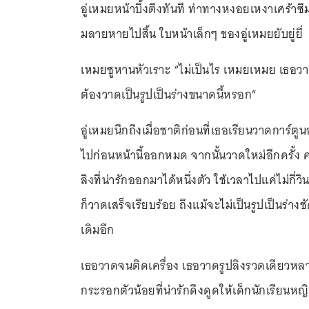
อู่เหมยหน้าบึ้งตึงทันที ท่าทางหงอยเหงาเศร้าซึมอย่
มลายหายไปสิ้น ใบหน้าเล็กๆ ของอู่เหมยยับยู่ยี่
เหมยซูหานหัวเราะ “ไม่เป็นไร เหมยเหมย เธอวาด
ต้องวาดเป็นรูปเป็นร่างขนาดนี้หรอก”
อู่เหมยนึกถึงเมื่อชาติก่อนที่เธอเรียนวาดการ์ตูนอ
ไปก่อนหน้านี้ออกหมด จากนั้นวาดใหม่อีกครั้ง คร
ลิงที่น่ารักออกมาได้หนึ่งตัว ใช้เวลาไปแค่ไม่กี่วิ
ก็วาดเสร็จเรียบร้อย ถึงแม้จะไม่เป็นรูปเป็นร่าง
เดิมอีก
เธอวาดจนติดเครื่อง เธอวาดรูปลิงรวดเดียวหลาย
กระรอกตัวน้อยที่น่ารักดึงดูดให้เด็กนักเรียนห