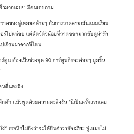
้เร็วมากเลย!” มีคนเอ่ยถาม
ีการวาดของอู่เหมยคล้ายๆ กับการวาดลายเส้นแบบเรียบ
วอร์ไปหน่อย แต่สัตว์ตัวน้อยที่วาดออกมากลับดูน่ารัก
ี้ไปเรียนมาจากที่ไหน
ักการ์ตูน ต้องเป็นช่วงยุค 90 การ์ตูนถึงจะค่อยๆ บูมขึ้น
”
ีคนตื่นตะลึง
ตัก แล้วพูดด้วยความตะลึงงัน “นี่เป็นครั้งแรกเลย
้โง่” เธอนึกไม่ถึงว่าจะได้ยินคำว่าอัจฉริยะ อู่เหมยไม่