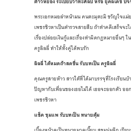
ต้าวหยอง ระเบียบวาทะศิลป์ หรือ ยุคลเดช ปัจ
พระเอกหมอลำหน้ามน คนตะมุตะมิ ขวัญใจแม่ยกส
เพชรชิวหาเป็นตำรวจสายสืบ ถ้าทำคดีเสร็จจะได้เล
เรื่องปล่อยเงินกู้และเรื่องทำผิดกฎหมายอื่นๆ 
ครูลิลลี่ ทำให้ทั้งคู่ได้พบรัก
ลิลลี่ ได้หมดถ้าสดชื่น รับบทเป็น ครูลิลลี่
คุณครูสายห้าว สาวใต้ที่ได้มาบรรจุที่โรงเรีย
ปัญหากับเพื่อนของเธอไม่ได้ เธอจะออกตัว ออกห
เพชรชิวหา
แซ็ค ชุมแพ รับบทเป็น ทนายตุ้ม
เบื้องหน้าดูเป็นทนายมาดเนี๊ยบ สุขุมนุ่มลึก เรีย