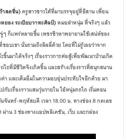
ดถ้าสดชื่น)
ครูสาวชาวใต้ที่มาบรรจุอยู่ที่อีสาน เพื่อน
วหยอง ระเบียบวาทะศิลป์)
หมอลำหนุ่ม ที่จริงๆ แล้ว
ี่จู่ๆ ก็แพร่หลายขึ้น เพชรชิวหาพยายามใช้เสน่ห์ของ
เขา นั่นรวมถึงลิลลี่ด้วย โดยที่ไม่รู้เลยว่าจาก
ึ้นมาได้จริงๆ เรื่องราวการต่อสู้เพื่อพัฒนาบ้านเกิด
ถที่มีชีวิตจึงเกิดขึ้น และสร้างเรื่องราวที่สนุกสนาน
ุณค่า และเต็มอิ่มในความอบอุ่นประทับใจอีกด้วย มา
กับเรื่องราวแสนวุ่นวายใน ไอ้หนุ่มรถไถ เริ่มตอน
นจันทร์-พฤหัสบดี เวลา 18.00 น. ทางช่อง 8 กดเลข
ID ผ่าน 3 ช่องทางแอปพลิเคชัน, เว็บ และกล่อง