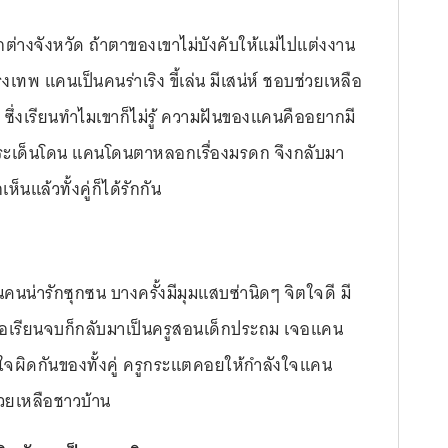
กต่างจังหวัด ถ้าตาของเขาไม่บังคับให้แม่ไปแต่งงาน
ุงเทพ แคนเป็นคนร่าเริง ขี้เล่น มีเสน่ห์ ชอบช่วยเหลือ
ซึ่งเรียนทำไมเขาก็ไม่รู้ ความฝันของแคนคืออยากมี
ำกระเด็นโดน แคนโดนตาหลอกเรื่องมรดก จึงกลับมา
นแล้วทั้งคู่ก็ได้รักกัน
คนน่ารักซุกซน บางครั้งมีมุมแสบซ่านิดๆ จิตใจดี มี
 พอเรียนจบก็กลับมาเป็นครูสอนเด็กประถม เจอแคน
้าใจผิดกันของทั้งคู่ ครูกระแตคอยให้กำลังใจแคน
่วยเหลือชาวบ้าน