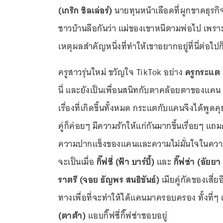
(เกริก ชิลเล่อร์)
นายทุนหน้าเลือดที่ผูกขาดธุรกิจ
ชาวบ้านลือกันว่า แม่ของเขาหนีตามพ่อไป เพราะ
เหตุผลสำคัญหนึ่งที่ทำให้เขาอยากอยู่ที่นี่ต่อไปก
ครูสาวรุ่นใหม่ ขวัญใจ TikTok อย่าง
ครูกระแต (
นี่ และยังเป็นเพื่อนสนิทกับตาคล้อยตาของแคน ย
เรื่องที่เกิดขึ้นทั้งหมด กระแตกับแคนจึงได้พูดคุย
คู่ก็ค่อยๆ มีความรักให้แก่กันมากขึ้นเรื่อยๆ 
ความปากแข็งของแคนและความไม่มั่นใจในความสัมพ
จะเป็นเมื่อ
กิ๊ฟซี่ (ฟ้า บาร์บี้)
และ
กิ๊ฟซ่า (อัยยา
ราตรี (จอย ธัญพร สนธิขันธ์)
เมียคู่กัดของเสี
ทางเพื่อที่จะทำให้ได้แคนมาครอบครอง ทั้งที่ๆ เ
(ตาต้า)
แอบกิ๊ฟซี่กิ๊ฟซ่าชอบอยู่