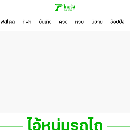
ลฟ์สไตล์
กีฬา
บันเทิง
ดวง
หวย
นิยาย
ช็อปปิ้ง
ไอ้หนุ่มรถไถ