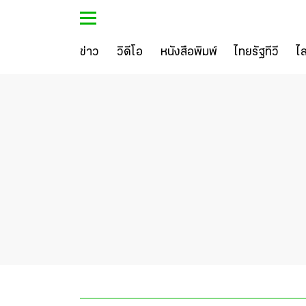
ข่าว
วิดีโอ
หนังสือพิมพ์
ไทยรัฐทีวี
ไ