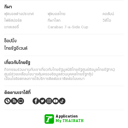
กีฬา
ฟุตบอลต่่างประเทศ
ฟุตบอลไทย
คอลัมน์
ไฟต์สปอร์ต
กีฬาโลก
วิดีโอ
แกลเลอรี่
Carabao 7-a-Side Cup
ช็อปปิ้ง
ไทยรัฐอีเวนต์
เกี่ยวกับไทยรัฐ
กิจกรรม
ร่วมงานกับเรา
เกี่ยวกับไทยรัฐ
มูลนิธิไทยรัฐ
ศูนย์ข้อมูลไทยรัฐ
FAQ
ศูนย์ช่วยเหลือ
นโยบายคุ้มครองข้อมูลส่วนบุคคลไทยรัฐกรุ๊ป
เงื่อนไขข้อตกลงการใช้บริการ
ติดต่อเรา
ติดต่อโฆษณา
ติดตามเราได้ที่
Application
My THAIRATH