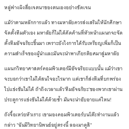
หลู่ฟางผิงสื่อเจตนาของตนเองอย่างชัดเจน
แม้ว่าตามหลักการแล้ว ทางมหาลัยควรส่งเสริมให้นักศึกษา
จัดตั้งทีมตัวเอง มหาลัยก็ไม่ได้คัดค้านที่หัวหน้าแผนกจะจัด
ตั้งทีมอัจฉริยะขึ้นมา เพราะยังไงการได้รับเหรียญเพิ่มก็เป็น
ความสำเร็จของผู้นำและมันจะนำพาเกียรติยศมาสู่มหาลัย
แผนกวิทยาศาสตร์คอมพิวเตอร์มีอัจฉริยะแบบนั้น แม้ว่าเขา
จะบอกว่าเขาไม่ได้สนใจอะไรมาก แต่เขาก็ส่งทีมที่บกพร่อง
ไปแข่งขันไม่ได้ ถ้าถึงเวลาแล้ว'ทีมอัจฉริยะ'ของพวกเขาผ่าน
ประตูการแข่งขันไม่ได้ด้วยซ้ำ มันจะน่าอับอายแค่ไหน!
ถังจื้อเหว่ยหัวเราะ เขามองคอมพิวเตอร์บนโต๊ะทำงานแล้ว
กล่าว "ฉันมีวิทยานิพนธ์อยู่ตรงนี้ ลองมาดูสิ"