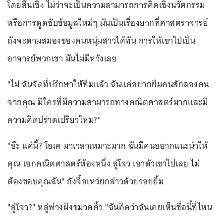
โดยสิ้นเชิง ไม่ว่าจะเป็นความสามารถการคิดเชิงนวัตกรรม
หรือการดูดซับข้อมูลใหม่ๆ มันเป็นเรื่องยากที่ศาสตราจารย์
ถังจะตามสมองของคนหนุ่มสาวได้ทัน การให้เขาไปเป็น
อาจารย์พวกเขา มันไม่มีหวังเลย
"ไม่ ฉันจัดที่ปรึกษาให้ทีมแล้ว ฉันแค่อยากยืมคนสักสองคน
จากคุณ มีใครที่มีความสามารถทางคณิตศาสตร์มากและมี
ความคิดปราดเปรียวไหม?"
"อ๊ะ แค่นี้? โอเค มาเวลาเหมาะมาก ฉันมีคนอยากแนะนำให้
คุณ เอกคณิตศาสตร์ห้องหนึ่ง ลู่โจว เอาตัวเขาไปเลย ไม่
ต้องขอบคุณฉัน" ถังจื้อเหว่ยกล่าวด้วยรอยยิ้ม
"ลู่โจว?" หลู่ฟางผิงขมวดคิ้ว "ฉันคิดว่าฉันเคยเห็นชื่อนี้ที่ไหน