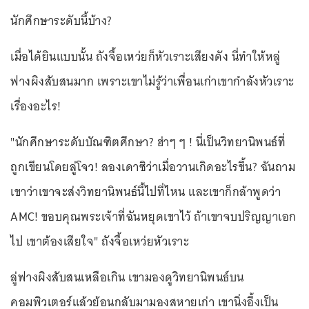
นักศึกษาระดับนี้บ้าง?
เมื่อได้ยินแบบนั้น ถังจื้อเหว่ยก็หัวเราะเสียงดัง นี่ทำให้หลู่
ฟางผิงสับสนมาก เพราะเขาไม่รู้ว่าเพื่อนเก่าเขากำลังหัวเราะ
เรื่องอะไร!
"นักศึกษาระดับบัณฑิตศึกษา? ฮ่าๆ ๆ ! นี่เป็นวิทยานิพนธ์ที่
ถูกเขียนโดยลู่โจว! ลองเดาซิว่าเมื่อวานเกิดอะไรขึ้น? ฉันถาม
เขาว่าเขาจะส่งวิทยานิพนธ์นี้ไปที่ไหน และเขาก็กล้าพูดว่า
AMC! ขอบคุณพระเจ้าที่ฉันหยุดเขาไว้ ถ้าเขาจบปริญญาเอก
ไป เขาต้องเสียใจ" ถังจื้อเหว่ยหัวเราะ
ลู่ฟางผิงสับสนเหลือเกิน เขามองดูวิทยานิพนธ์บน
คอมพิวเตอร์แล้วย้อนกลับมามองสหายเก่า เขานิ่งอึ้งเป็น