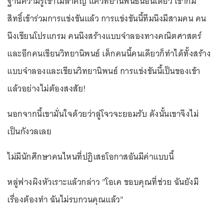
ฐานความรู้เขาไม่สำคัญ แค่วิทยานิพนธ์นี้อันเดียว เขาก็มี
สิทธิ์เข้าร่วมการแข่งขันแล้ว การแข่งขันนี้ทีมนึงมีสามคน คน
นึงเขียนโปรแกรม คนนึงสร้างแบบจำลองทางคณิตศาสตร์
และอีกคนเขียนวิทยานิพนธ์ เด็กคนนี้คนเดียวก็ทำได้ทั้งสร้าง
แบบจำลองและเขียนวิทยานิพนธ์ การแข่งขันนี้เป็นของเข้า
แล้วอย่างไม่ต้องสงสัย!
นอกจากนี้เขามั่นใจด้วยว่าลู่โจวจะยอมรับ ดังนั้นเขาจึงไม่
เป็นกังวลเลย
ไม่มีนักศึกษาคนไหนที่ปฏิเสธโอกาสอันมีค่าแบบนี้
หลู่ฟางผิงหัวเราะแล้วกล่าว "โอเค ขอบคุณที่ช่วย ฉันยังมี
เรื่องต้องทำ ฉันไม่รบกวนคุณแล้ว"