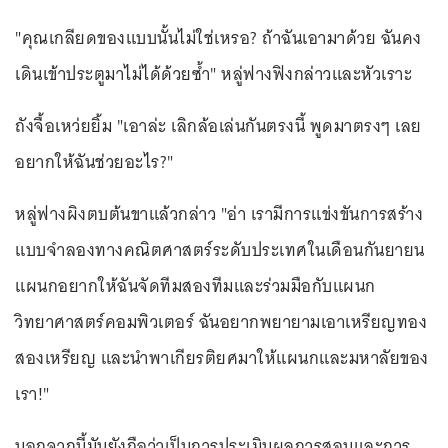
"คุณเกลียดของแบบนั้นไม่ใช่เหรอ? ถ้าฉันเอามาด้วย ฉันคง
เดินเข้าประตูมาไม่ได้ด้วยซ้ำ" หลู่ฟางฟิงกล่าวและหัวเราะ
ถังจื้อเหว่ยยิ้ม "เอาล่ะ เลิกล้อเล่นกันตรงนี้ พูดมาตรงๆ เลย
อยากให้ฉันช่วยอะไร?"
หลู่ฟางผิงตบต้นขาแล้วกล่าว "อ่า เรามีการแข่งขันการสร้าง
แบบจําลองทางคณิตศาสตร์ระดับประเทศในเดือนกันยายน
แผนกอยากให้ฉันจัดทีมสองทีมและร่วมมือกับแผนก
วิทยาศาสตร์คอมพิวเตอร์ ฉันอยากพยายามเอาเหรียญทอง
สองเหรียญ และนำพาเกียรติยศมาให้แผนกและมหาลัยของ
เรา!"
นอกจากนี้มันยังถือว่าเป็นการประเมินผลการสอนและการ