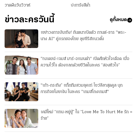
วาดฝันวันวิวาห์
ปะการังสีดำ
ข่าวละครวันนี้
ดูทั้งหมด
เขย่าวงการบันเทิง! กันตนาเปิดตัว กานต์-ธาร "พระ-
นาง AI" คู่แรกของไทย ลุยซีรีส์แนวตั้ง
"ณเดชน์-เจมส์ มาร์-อแมนด้า" เปิดศึกหัวใจเดือด เมื่อ
ความไว้ใจ ต้องแลกด้วยชีวิตในละคร “สองหัวใจ”
"เก้า-กระทิง” แท็กทีมสวมลุคเท่ โชว์ลีลาสุดคูล บุก
ภารกิจขโมยเงิน ในละคร "เกมส์โกงเกมส์"
เคมีใหม่ “แทน-หยู่ยู้” ใน “Love Me To Hurt Me รัก =
ร้าย”