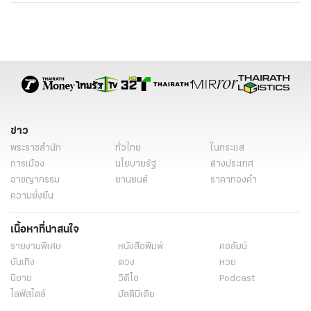
ข่าว
พระราชสำนัก
ทั่วไทย
ในกระแส
การเมือง
นโยบายรัฐ
ต่างประเทศ
อาชญากรรม
ยานยนต์
ราคาทองคำ
ความยั่งยืน
เนื้อหาที่น่าสนใจ
รายงานพิเศษ
หนังสือพิมพ์
คอลัมน์
บันเทิง
ดวง
หวย
นิยาย
วิดีโอ
Podcast
ไลฟ์สไตล์
มัลติมีเดีย