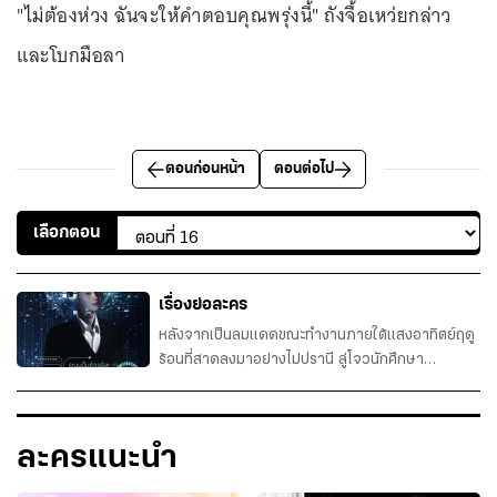
"ไม่ต้องห่วง ฉันจะให้คำตอบคุณพรุ่งนี้" ถังจื้อเหว่ยกล่าว
และโบกมือลา
ตอนก่อนหน้า
ตอนต่อไป
เลือกตอน
เรื่องย่อละคร
หลังจากเป็นลมแดดขณะทำงานภายใต้แสงอาทิตย์ฤดู
ร้อนที่สาดลงมาอย่างไม่ปรานี ลู่โจวนักศึกษา
มหาวิทยาลัยที่ยากจนแต่ขยันขันแข็งได้กลายเป็น
เจ้าของระบบไฮเทค ด้วยความโกงที่ระบบมอบให้ ชีวิต
ในรั้วมหาลัยของเขาจึงเปลี่ยนไปในชั่วข้ามคืน ปริญญา
ละครแนะนำ
โท? ง่ายดายยิ่ง ปริญญาเอก? นั่นไม่ใช่ปัญหา จากคน
ที่ไม่มีใครรู้จัก เขาได้กล...