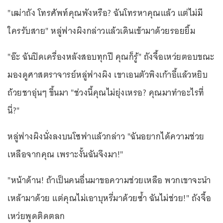
"เฒ่าถัง โทรศัพท์คุณพังหรือ? ฉันโทรหาคุณแล้ว แต่ไม่มี
ใครรับสาย" หลู่ฟางผิงกล่าวแล้วเดินเข้ามาด้วยรอยยิ้ม
"อ๊ะ ฉันปิดเครื่องหลังสอบทุกปี คุณก็รู้" ถังจื้อเหว่ยตอบขณะ
มองดูศาสตราจารย์หลู่ฟางผิง เขาเอนตัวพิงเก้าอี้แล้วหยิบ
ถ้วยชาอุ่นๆ ขึ้นมา "ช่วงนี้คุณไม่ยุ่งเหรอ? คุณมาทำอะไรที่
นี่?"
หลู่ฟางผิงนั่งลงบนโซฟาแล้วกล่าว "ฉันอยากได้ความช่วย
เหลือจากคุณ เพราะงั้นฉันจึงมา!"
"หน้าด้าน! ถ้าเป็นคนอื่นมาขอความช่วยเหลือ พวกเขาจะนำ
เหล้ามาด้วย แต่คุณไม่เอาบุหรี่มาด้วยซ้ำ ฉันไม่ช่วย!" ถังจื้อ
เหว่ยพูดติดตลก