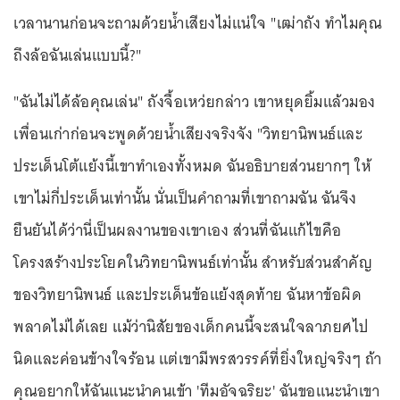
เวลานานก่อนจะถามด้วยน้ำเสียงไม่แน่ใจ "เฒ่าถัง ทำไมคุณ
ถึงล้อฉันเล่นแบบนี้?"
"ฉันไม่ได้ล้อคุณเล่น" ถังจื้อเหว่ยกล่าว เขาหยุดยิ้มแล้วมอง
เพื่อนเก่าก่อนจะพูดด้วยน้ำเสียงจริงจัง "วิทยานิพนธ์และ
ประเด็นโต้แย้งนี้เขาทำเองทั้งหมด ฉันอธิบายส่วนยากๆ ให้
เขาไม่กี่ประเด็นเท่านั้น นั่นเป็นคำถามที่เขาถามฉัน ฉันจึง
ยืนยันได้ว่านี่เป็นผลงานของเขาเอง ส่วนที่ฉันแก้ไขคือ
โครงสร้างประโยคในวิทยานิพนธ์เท่านั้น สำหรับส่วนสำคัญ
ของวิทยานิพนธ์ และประเด็นข้อแย้งสุดท้าย ฉันหาข้อผิด
พลาดไม่ได้เลย แม้ว่านิสัยของเด็กคนนี้จะสนใจลาภยศไป
นิดและค่อนข้างใจร้อน แต่เขามีพรสวรรค์ที่ยิ่งใหญ่จริงๆ ถ้า
คุณอยากให้ฉันแนะนำคนเข้า 'ทีมอัจฉริยะ' ฉันขอแนะนำเขา