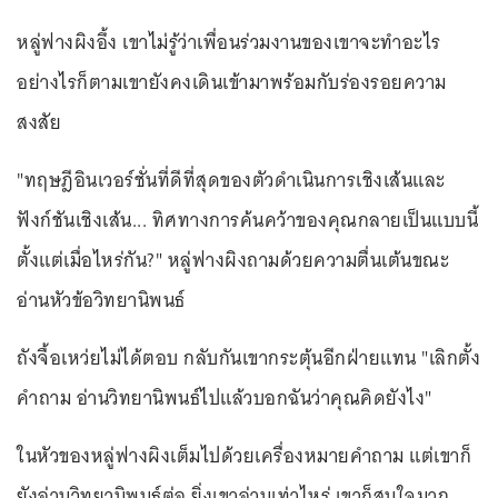
หลู่ฟางผิงอึ้ง เขาไม่รู้ว่าเพื่อนร่วมงานของเขาจะทำอะไร
อย่างไรก็ตามเขายังคงเดินเข้ามาพร้อมกับร่องรอยความ
สงสัย
"ทฤษฎีอินเวอร์ชั่นที่ดีที่สุดของตัวดำเนินการเชิงเส้นและ
ฟังก์ชันเชิงเส้น... ทิศทางการค้นคว้าของคุณกลายเป็นแบบนี้
ตั้งแต่เมื่อไหร่กัน?" หลู่ฟางผิงถามด้วยความตื่นเต้นขณะ
อ่านหัวข้อวิทยานิพนธ์
ถังจื้อเหว่ยไม่ได้ตอบ กลับกันเขากระตุ้นอีกฝ่ายแทน "เลิกตั้ง
คำถาม อ่านวิทยานิพนธ์ไปแล้วบอกฉันว่าคุณคิดยังไง"
ในหัวของหลู่ฟางผิงเต็มไปด้วยเครื่องหมายคำถาม แต่เขาก็
ยังอ่านวิทยานิพนธ์ต่อ ยิ่งเขาอ่านเท่าไหร่ เขาก็สนใจมาก