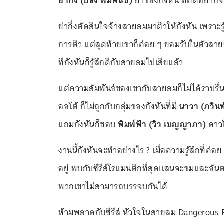
ย่ากิ่ง (ป๋อง พิมพ์แข)
ย่าของกังหัน ที่คิดอยาก
ย่ากิ่งตัดสินใจจ้างสายลมมาติวให้กังหัน เพราะร
การติว แต่สุดท้ายเขาก็ค่อย ๆ ยอมรับในตัวสายลม
ทีกังหันก็รู้สึกดีกับสายลมไปเสียแล้ว
แต่ความสัมพันธ์ของเขากับสายลมก็ไม่ได้ราบรื
ออโต้ ก็ไม่ถูกกับกลุ่มของกังหันที่มี
นาวา (ภวินท์
แถมกังหันก็ชอบ
พิมพ์ฟ้า (วิว เบญญาภา)
ดาวโ
งานนี้กังหันจะทำอย่างไร ? เมื่อความรู้สึกที่ค่อย
อยู่ พบกับซีรีส์โรแมนติกที่สุดแสนจะขมและอันต
พวกเขาไม่สามารถบรรจบกันได้
ห้ามพลาดกับซีรีส์ หัวใจในสายลม Dangerous R