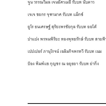
จูน วรรณวิมล เจนอัศวเมธี รับบท นับดาว
เจเจ ชยกร จุฑามาศ รับบท แม็กซ์
ยูโร ธนเศรษฐ์ สุริยะพรชัยกุล รับบท ออโต้
ปาแปง พรหมพิริยะ ทองพุทธรักษ์ รับบท สายฟ้
เปปเปอร์ ภานุโรจน์ เฉลิมกิจพรทวี รับบท เนม
ป๋อง พิมพ์แข กุญชร ณ อยุธยา รับบท ย่ากิ่ง