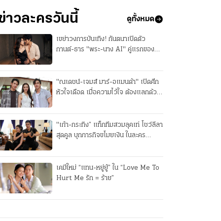
ข่าวละครวันนี้
ดูทั้งหมด
เขย่าวงการบันเทิง! กันตนาเปิดตัว
กานต์-ธาร "พระ-นาง AI" คู่แรกของ
ไทย ลุยซีรีส์แนวตั้ง
"ณเดชน์-เจมส์ มาร์-อแมนด้า" เปิดศึก
หัวใจเดือด เมื่อความไว้ใจ ต้องแลกด้วย
ชีวิตในละคร “สองหัวใจ”
"เก้า-กระทิง” แท็กทีมสวมลุคเท่ โชว์ลีลา
สุดคูล บุกภารกิจขโมยเงิน ในละคร
"เกมส์โกงเกมส์"
เคมีใหม่ “แทน-หยู่ยู้” ใน “Love Me To
Hurt Me รัก = ร้าย”