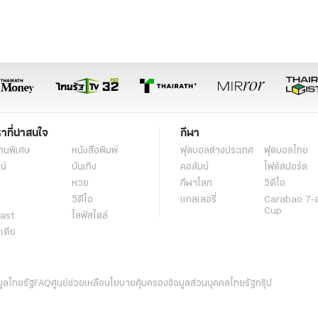
หาที่น่าสนใจ
กีฬา
านพิเศษ
หนังสือพิมพ์
ฟุตบอลต่่างประเทศ
ฟุตบอลไทย
น์
บันเทิง
คอลัมน์
ไฟต์สปอร์ต
หวย
กีฬาโลก
วิดีโอ
วิดีโอ
แกลเลอรี่
Carabao 7-
Cup
ast
ไลฟ์สไตล์
ีเดีย
มูลไทยรัฐ
FAQ
ศูนย์ช่วยเหลือ
นโยบายคุ้มครองข้อมูลส่วนบุคคลไทยรัฐกรุ๊ป