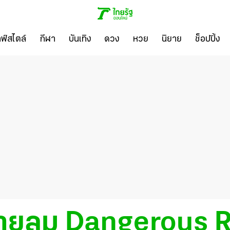
ลฟ์สไตล์
กีฬา
บันเทิง
ดวง
หวย
นิยาย
ช็อปปิ้ง
สายลม Dangerous