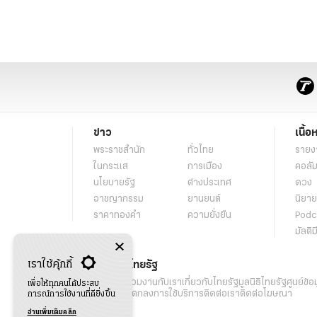
ข่าว
เนื้อ
พระราชสำนัก
ทั่วไทย
รายง
ในกระแส
การเมือง
คอลัม
นโยบายรัฐ
ต่างประเทศ
ดวง
อาชญากรรม
ยานยนต์
นิยาย
ราคาทองคำ
ความยั่งยืน
Podc
มัลติม
เราใช้คุ้กกี้
เกี่ยวกับไทยรัฐ
กิจกรรม
ร่วมงานกับเรา
เกี่ยวกับไทยรัฐ
มูลนิธิไทยรัฐ
ศูนย์ข้อ
เพื่อให้ทุกคนได้ประสบ
เงื่อนไขข้อตกลงการใช้บริการ
ติดต่อเรา
ติดต่อโฆษณา
การณ์การใช้งานที่ดียิ่งขึ้น
อ่านเพิ่มเติมคลิก