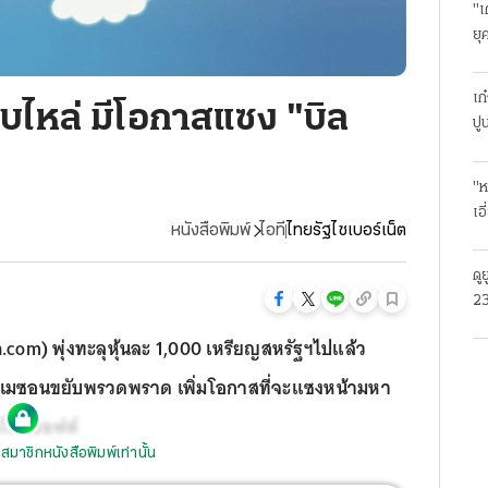
"เ
ยุ
ธุ
เก
ไหล่ มีโอกาสแซง "บิล
ปู
"ห
เอ
หนังสือพิมพ์
ไอที
ไทยรัฐไซเบอร์เน็ต
ดู
23
โร
com) พุ่งทะลุหุ้นละ 1,000 เหรียญสหรัฐฯไปแล้ว
ั้งอเมซอนขยับพรวดพราด เพิ่มโอกาสที่จะแซงหน้ามหา
งไมโครซอฟท์
สมาชิกหนังสือพิมพ์เท่านั้น