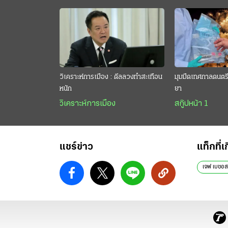
วิเคราะห์การเมือง : ดีลลวงทำสะเทือน
มุมมืดเทศกาลดนตรี 
หนัก
ยา
วิเคราะห์การเมือง
สกู๊ปหน้า 1
แชร์ข่าว
แท็กที่เ
เจฟ เบซอส