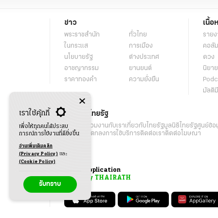
ข่าว
เนื้อ
พระราชสำนัก
ทั่วไทย
รายง
ในกระแส
การเมือง
คอลัม
นโยบายรัฐ
ต่างประเทศ
ดวง
อาชญากรรม
ยานยนต์
นิยาย
ราคาทองคำ
ความยั่งยืน
Podc
มัลติม
เราใช้คุ้กกี้
เกี่ยวกับไทยรัฐ
กิจกรรม
ร่วมงานกับเรา
เกี่ยวกับไทยรัฐ
มูลนิธิไทยรัฐ
ศูนย์ข้อ
เพื่อให้ทุกคนได้ประสบ
เงื่อนไขข้อตกลงการใช้บริการ
ติดต่อเรา
ติดต่อโฆษณา
การณ์การใช้งานที่ดียิ่งขึ้น
อ่านเพิ่มเติมคลิก
(Privacy Policy)
และ
(Cookie Policy)
Application
My THAIRATH
รับทราบ