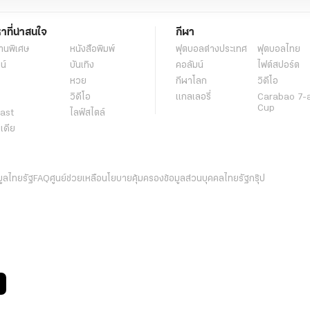
หาที่น่าสนใจ
กีฬา
านพิเศษ
หนังสือพิมพ์
ฟุตบอลต่่างประเทศ
ฟุตบอลไทย
น์
บันเทิง
คอลัมน์
ไฟต์สปอร์ต
หวย
กีฬาโลก
วิดีโอ
วิดีโอ
แกลเลอรี่
Carabao 7-
Cup
ast
ไลฟ์สไตล์
ีเดีย
มูลไทยรัฐ
FAQ
ศูนย์ช่วยเหลือ
นโยบายคุ้มครองข้อมูลส่วนบุคคลไทยรัฐกรุ๊ป