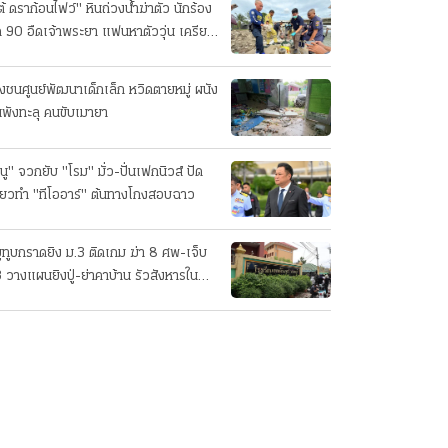
ต้ ดราก้อนไฟว์" หินถ่วงน้ำฆ่าตัว นักร้อง
ค 90 อืดเจ้าพระยา แฟนหาตัววุ่น เครียด
รกิจ!
๋งชนศูนย์พัฒนาเด็กเล็ก หวิดตายหมู่ ผนัง
นพังทะลุ คนขับเมายา
นู" จวกยับ "โรม" มั่ว-ปั่นเฟกนิวส์ ปัด
ี่ยวทํา "ทีโออาร์" ต้นทางโกงสอบฉาว
ยูทูบกราดยิง ม.3 ติดเกม ฆ่า 8 ศพ-เจ็บ
 วางแผนยิงปู่-ย่าคาบ้าน รัวสังหารใน
งเรียนทีละคน