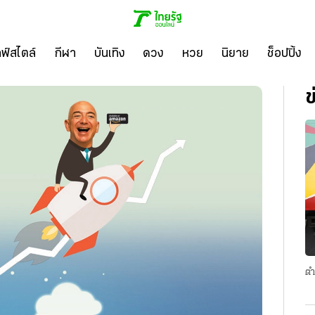
ลฟ์สไตล์
กีฬา
บันเทิง
ดวง
หวย
นิยาย
ช็อปปิ้ง
ข
ตำ