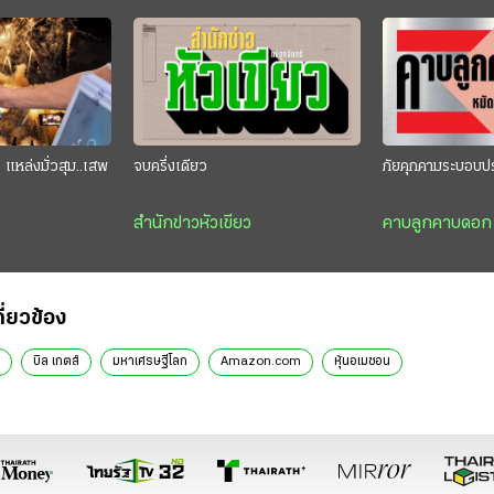
แหล่งมั่วสุม..เสพ
จบครึ่งเดียว
ภัยคุกคามระบอบป
สำนักข่าวหัวเขียว
คาบลูกคาบดอก
กี่ยวข้อง
บิล เกตส์
มหาเศรษฐีโลก
Amazon.com
หุ้นอเมซอน