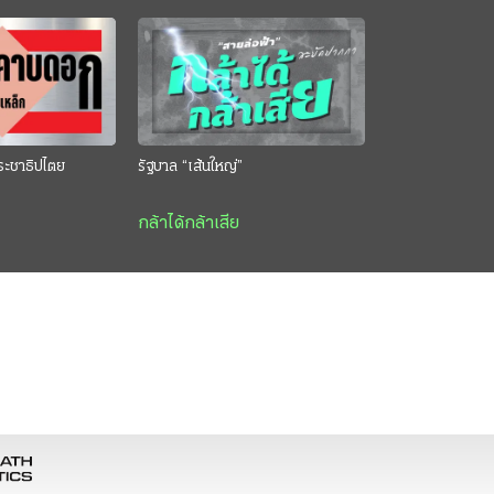
ระชาธิปไตย
รัฐบาล “เส้นใหญ่”
กล้าได้กล้าเสีย