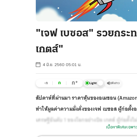
"เจฟ เบซอส" รวยกระทบ
เกตส์"
4 มิ.ย. 2560 05:01 น.
+
ก
ก
-ก
ฟังข่าว
Light
สัปดาห์ที่ผ่านมา ราคาหุ้นของอเมซอน (Amazon.
ทำให้มูลค่าความมั่งคั่งของเจฟ เบซอส ผู้ก่อต
เศรษฐีอันดับ 1 ของโลกอย่างบิล เกตส์ ผู้ก่อตั้
เนื้อหาพิเศษเฉพาะ