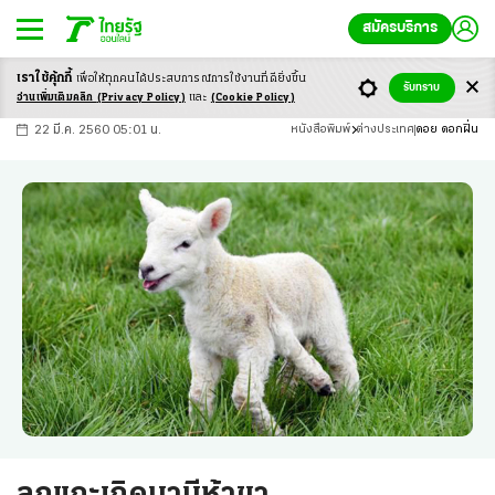
สมัครบริการ
เราใช้คุ้กกี้
เพื่อให้ทุกคนได้ประสบ
การณ์การใช้งานที่ดียิ่งขึ้น
+
ก
ก
-ก
รับทราบ
อ่านเพิ่มเติมคลิก
(Privacy Policy)
และ
(Cookie Policy)
22 มี.ค. 2560 05:01 น.
หนังสือพิมพ์
ต่างประเทศ
ดอย ดอกฝิ่น
ลูกแกะเกิดมามีห้าขา