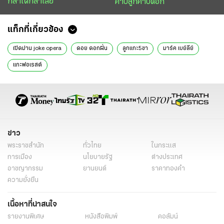
กล้าได้กล้าเสีย
คาบลูกคาบดอก
แท็กที่เกี่ยวข้อง
เปิดม่าน joke opera
ดอย ดอกฝิ่น
ลูกแกะ5ขา
มาร์ค เบย์ลีย์
แกะฟอเรสต์
ข่าว
พระราชสำนัก
ทั่วไทย
ในกระแส
การเมือง
นโยบายรัฐ
ต่างประเทศ
อาชญากรรม
ยานยนต์
ราคาทองคำ
ความยั่งยืน
เนื้อหาที่น่าสนใจ
รายงานพิเศษ
หนังสือพิมพ์
คอลัมน์