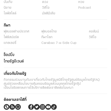
บันเทิง
ดวง
หวย
นิยาย
วิดีโอ
Podcast
ไลฟ์สไตล์
มัลติมีเดีย
กีฬา
ฟุตบอลต่่างประเทศ
ฟุตบอลไทย
คอลัมน์
ไฟต์สปอร์ต
กีฬาโลก
วิดีโอ
แกลเลอรี่
Carabao 7-a-Side Cup
ช็อปปิ้ง
ไทยรัฐอีเวนต์
เกี่ยวกับไทยรัฐ
กิจกรรม
ร่วมงานกับเรา
เกี่ยวกับไทยรัฐ
มูลนิธิไทยรัฐ
ศูนย์ข้อมูลไทยรัฐ
FAQ
ศูนย์ช่วยเหลือ
นโยบายคุ้มครองข้อมูลส่วนบุคคลไทยรัฐกรุ๊ป
เงื่อนไขข้อตกลงการใช้บริการ
ติดต่อเรา
ติดต่อโฆษณา
ติดตามเราได้ที่