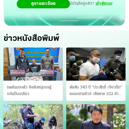
ดูรายละเอียด
มีบัญชีอยู่แล้ว?
เข้าสู่ระบบ
ข่าวหนังสือพิมพ์
กดดันมอบตัว ยิงดับหนุ่มรถตู้
ตัดสิน 343 ปี "ประสิทธิ์ เจียวก๊ก"
แค้นปีนเกลียว
หลอกขายทัวร์ เสียหาย 102 ล้าน
มีเหยื่อ 173 คน