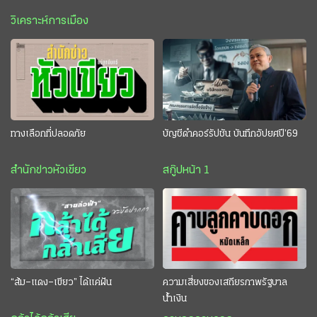
วิเคราะห์การเมือง
ทางเลือกที่ปลอดภัย
บัญชีดำคอร์รัปชัน บันทึกอัปยศปี’69
สำนักข่าวหัวเขียว
สกู๊ปหน้า 1
“ส้ม–แดง–เขียว” ได้แค่ฝัน
ความเสี่ยงของเสถียรภาพรัฐบาล
น้ำเงิน