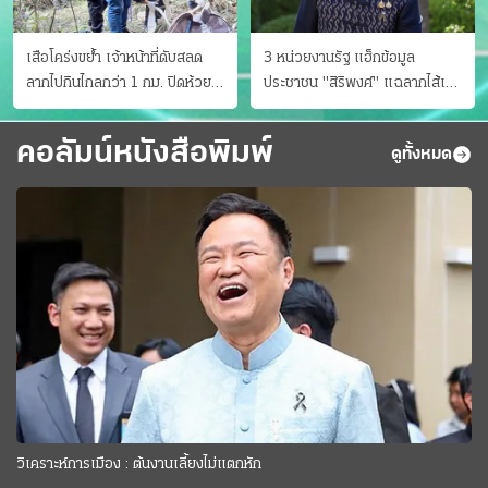
เสือโคร่งขย้ำ เจ้าหน้าที่ดับสลด
3 หน่วยงานรัฐ แฮ็กข้อมูล
ลากไปกินไกลกว่า 1 กม. ปิดห้วย
ประชาชน "สิริพงศ์" แฉลากไส้เอง
ขาแข้งชั่วคราว
"หนู" กอด "หนิม" สยบลือ
คอลัมน์หนังสือพิมพ์
ดูทั้งหมด
วิเคราะห์การเมือง : ต้นงานเลี้ยงไม่แตกหัก