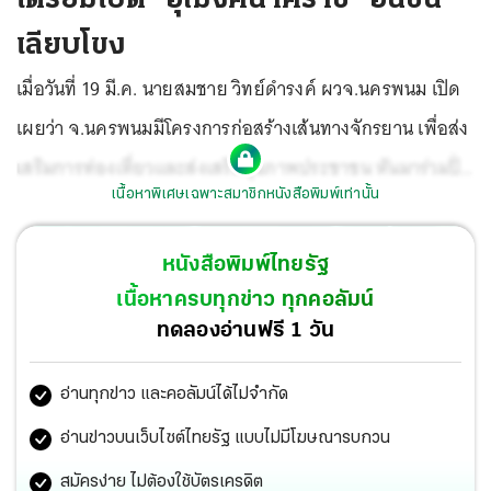
เลียบโขง
เมื่อวันที่ 19 มี.ค. นายสมชาย วิทย์ดำรงค์ ผวจ.นครพนม เปิด
เผยว่า จ.นครพนมมีโครงการก่อสร้างเส้นทางจักรยาน เพื่อส่ง
เสริมการท่องเที่ยวและส่งเสริมสุขภาพประชาชน หันมาร่วมปั่น
เนื้อหาพิเศษเฉพาะสมาชิกหนังสือพิมพ์เท่านั้น
จักรยานเพื่อสุขภาพ อีกทั้งเป็นการเผยแพร่ประชาสัมพันธ์
ดึงดูดนักท่องเที่ยว ควบคู่กับการพัฒนาเศรษฐกิจ โดยได้รับ
หนังสือพิมพ์ไทยรัฐ
จัดสรรงบประมาณจากหลายฝ่าย นำร่องเบื้องต้นกว่า 200
เนื้อหาครบทุกข่าว ทุกคอลัมน์
ล้านบาท เชื่อมแลนด์มาร์กสำคัญ สามที่สุด คือ 1. ศักดิ์สิทธิ์
ทดลองอ่านฟรี 1 วัน
ที่สุด คือองค์พระธาตุพนม 2.สวยที่สุด คือสะพานมิตรภาพ
อ่านทุกข่าว และคอลัมน์ได้ไม่จำกัด
ไทยลาว แห่งที่3 นครพนม-คำม่วน และ 3.งามที่สุด คือ
บรรยากาศสองฝั่งโขงในเขตเทศบาลเมืองนครพนม เที่ยวชม
อ่านข่าวบนเว็บไซต์ไทยรัฐ แบบไม่มีโฆษณารบกวน
ความสวยงามของทัศนียภาพสองฝั่งไทย-ลาว แบบใกล้ชิด
สมัครง่าย ไม่ต้องใช้บัตรเครดิต