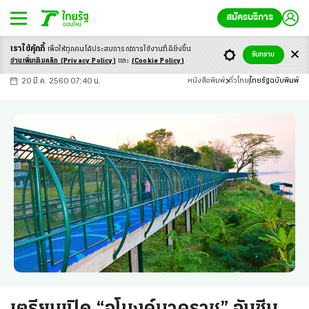
สมัครบริการ
เราใช้คุ้กกี้
เพื่อให้ทุกคนได้ประสบ
การณ์การใช้งานที่ดียิ่งขึ้น
+
ก
ก
-ก
รับทราบ
อ่านเพิ่มเติมคลิก
(Privacy Policy)
และ
(Cookie Policy)
20 มี.ค. 2560 07:40 น.
หนังสือพิมพ์
ทั่วไทย
ไทยรัฐฉบับพิมพ์
เตรียมเปิด “อุโมงค์นาคราช” อันซีน