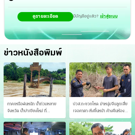
เป้าหมายเมื่อแล้วเสร็จจะสามารถเชื่อมไปจนถึงวัดพระ
ดูรายละเอียด
มีบัญชีอยู่แล้ว?
เข้าสู่ระบบ
ธาตุพนม อ.ธาตุพนม จ.นครพนม ที่ตั้งองค์พระธาตุพนม รวม
ระยะทางกว่า 60 กิโลเมตร
ข่าวหนังสือพิมพ์
ภาคเหนือฝนหนัก น้ำท่วมหลาย
ปวส.กะซวกโหด ฆ่าหนุ่มจีนลูกเสี่ย
จังหวัด นํ้าบ่าเชียงใหม่ ที่
เจอคาตา-หึงขึ้นหน้า ค้างคืนห้อง
แม่ฮ่องสอน ซัดสะพานขาด
แฟนสาว