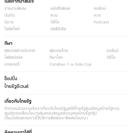
เนื้อหาที่น่าสนใจ
รายงานพิเศษ
หนังสือพิมพ์
คอลัมน์
บันเทิง
ดวง
หวย
นิยาย
วิดีโอ
Podcast
ไลฟ์สไตล์
มัลติมีเดีย
กีฬา
ฟุตบอลต่่างประเทศ
ฟุตบอลไทย
คอลัมน์
ไฟต์สปอร์ต
กีฬาโลก
วิดีโอ
แกลเลอรี่
Carabao 7-a-Side Cup
ช็อปปิ้ง
ไทยรัฐอีเวนต์
เกี่ยวกับไทยรัฐ
กิจกรรม
ร่วมงานกับเรา
เกี่ยวกับไทยรัฐ
มูลนิธิไทยรัฐ
ศูนย์ข้อมูลไทยรัฐ
FAQ
ศูนย์ช่วยเหลือ
นโยบายคุ้มครองข้อมูลส่วนบุคคลไทยรัฐกรุ๊ป
เงื่อนไขข้อตกลงการใช้บริการ
ติดต่อเรา
ติดต่อโฆษณา
ติดตามเราได้ที่