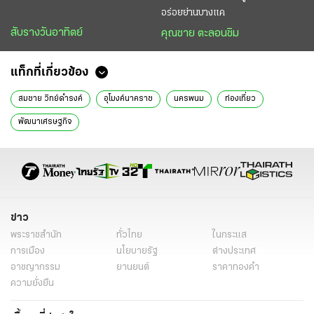
อร่อยย่านบางแค
สับรางวันอาทิตย์
คุณชาย ตะลอนชิม
แท็กที่เกี่ยวข้อง
สมชาย วิทย์ดำรงค์
อุโมงค์นาคราช
นครพนม
ท่องเที่ยว
พัฒนาเศรษฐกิจ
ข่าว
พระราชสำนัก
ทั่วไทย
ในกระแส
การเมือง
นโยบายรัฐ
ต่างประเทศ
อาชญากรรม
ยานยนต์
ราคาทองคำ
ความยั่งยืน