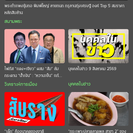
พระกำแพงซุ้มกอ พิมพ์ใหญ่ ลายกนก กรุลานทุ่งเศรษฐี องค์ Top 5 สมราคา
หลักสิบล้าน
สนามพระ
โฟกัส “แดง+เขียว” ผสม “ส้ม” ล้ม
บุคคลในข่าว 9 สิงหาคม 2569
กระดาน “นํ้าเงิน” : “หวานเย็น” แก้
กระหาย “อนุทิน” ดักตีกินสบาย
บุคคลในข่าว
วิเคราะห์การเมือง
“เด็ก” คืออนาคตของชาติ
“กระเพาะปลาตลาดพลู สาขา 2” ของ