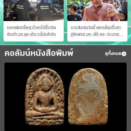
ทลายผับขาใหญ่ มั่วยาโจ๋อื้อเปิด
แฉเส้นเงินวันนี้ พยานใหม่ฮั้วสว.
ยันเช้า มท.ลุย-ตำรวจไม่กล้าจับ
ขู่ซักฟอก มท.-ดีอี-ศธ. ประกาศ
บัญชีท้องถิ่น
คอลัมน์หนังสือพิมพ์
ดูทั้งหมด