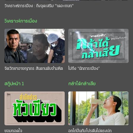
วิเคราะห์การเมือง : ถึงจุดเสริม "เดอะแบก"
วิเคราะห์การเมือง
จิตวิทยาอาชญากร สันดานดิบอำมหิต
ไม่ถึง “นักการเมือง”
สกู๊ปหน้า 1
กล้าได้กล้าเสีย
ยอมถอดใจ
อกไก่ปั่นกับโปรตีนไม่ตรงปก