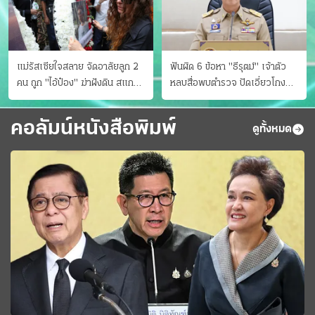
แม่รัสเซียใจสลาย จัดอาลัยลูก 2
ฟันผิด 6 ข้อหา "ธีรุตม์" เจ้าตัว
คน ถูก "ไอ้ป๋อง" ฆ่าฝังดิน สแกน
หลบสื่อพบตำรวจ ปัดเอี่ยวโกง
ไม่มีศพเพิ่ม
สอบท้องถิ่น จ่อบี้รํ่ารวยมากปกติ
คอลัมน์หนังสือพิมพ์
ดูทั้งหมด