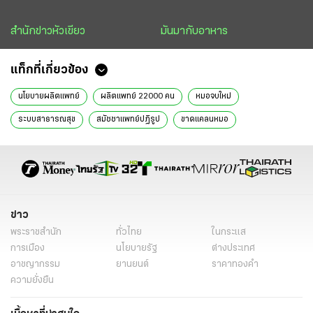
สำนักข่าวหัวเขียว
มันมากับอาหาร
แท็กที่เกี่ยวข้อง
นโยบายผลิตแพทย์
ผลิตแพทย์ 22000 คน
หมอจบใหม่
ระบบสาธารณสุข
สมัชชาแพทย์ปฏิรูป
ขาดแคลนหมอ
ขาดแคลนแพทย์
ธีระวัฒน์ เหมะจุฑา
หมอดื้อ
ประชาคมแพทย์
สกู๊ปหน้า 1
สกู๊ปหน้า 1 ไทยรัฐ
ข่าววันนี้
ไทยรัฐฉบับพิมพ์
ข่าว
พระราชสำนัก
ทั่วไทย
ในกระแส
การเมือง
นโยบายรัฐ
ต่างประเทศ
อาชญากรรม
ยานยนต์
ราคาทองคำ
ความยั่งยืน