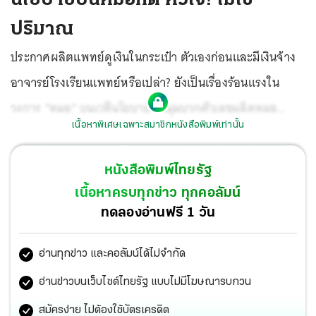
ปริมาณ
ประกาศผลิตแพทย์ดูเงินในกระเป๋า ตัวเองก่อนและมีเงินจ้าง
อาจารย์โรงเรียนแพทย์หรือเปล่า? ยังเป็นเรื่องร้อนแรงใน
วงการ “หมอ” บนเวทีนโยบาย ในมุมบวกตัวเลขผลิตหมอ
เนื้อหาพิเศษเฉพาะสมาชิกหนังสือพิมพ์เท่านั้น
“22,000” คน ...ฟังดูหรูหราเป้าหมายผลักดันไทยสู่เมดิ
คอลฮับสร้างความหวัง สร้างรอยยิ้ม และเสียงปรบมือเกรียว
หนังสือพิมพ์ไทยรัฐ
กราว แต่ในมุมของ “คนในวงการแพทย์” ที่ต้องลงมือทำจริง ดู
เนื้อหาครบทุกข่าว ทุกคอลัมน์
เหมือนจะตรงกันข้าม...ด้วยว่าตัวเลขเหล่านี้กลับกลายเป็น
ทดลองอ่านฟรี 1 วัน
โจทย์ที่น่าขนลุก
อ่านทุกข่าว และคอลัมน์ได้ไม่จำกัด
อ่านข่าวบนเว็บไซต์ไทยรัฐ แบบไม่มีโฆษณารบกวน
สมัครง่าย ไม่ต้องใช้บัตรเครดิต