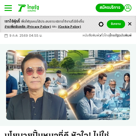
สมัครบริการ
เราใช้คุ้กกี้
เพื่อให้ทุกคนได้ประสบ
การณ์การใช้งานที่ดียิ่งขึ้น
+
ก
ก
-ก
รับทราบ
อ่านเพิ่มเติมคลิก
(Privacy Policy)
และ
(Cookie Policy)
9 ก.ค. 2569 04:55 น.
หนังสือพิมพ์
ทั่วไทย
ไทยรัฐฉบับพิมพ์
นโยบายปั้นหมอที่ดี หัวใจ! ไม่ใช่