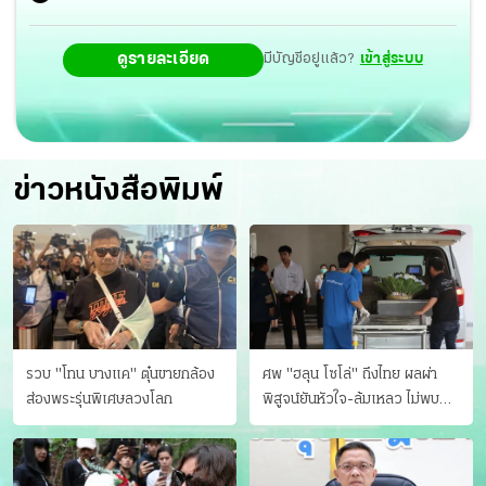
ดูรายละเอียด
มีบัญชีอยู่แล้ว?
เข้าสู่ระบบ
ข่าวหนังสือพิมพ์
รวบ "โทน บางแค" ตุ๋นขายกล้อง
ศพ "ฮลุน โซโล่" ถึงไทย ผลผ่า
ส่องพระรุ่นพิเศษลวงโลก
พิสูจน์ยันหัวใจ-ล้มเหลว ไม่พบ
บาดแผล