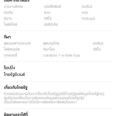
เนื้อหาที่น่าสนใจ
รายงานพิเศษ
หนังสือพิมพ์
คอลัมน์
บันเทิง
ดวง
หวย
นิยาย
วิดีโอ
Podcast
ไลฟ์สไตล์
มัลติมีเดีย
กีฬา
ฟุตบอลต่่างประเทศ
ฟุตบอลไทย
คอลัมน์
ไฟต์สปอร์ต
กีฬาโลก
วิดีโอ
แกลเลอรี่
Carabao 7-a-Side Cup
ช็อปปิ้ง
ไทยรัฐอีเวนต์
เกี่ยวกับไทยรัฐ
กิจกรรม
ร่วมงานกับเรา
เกี่ยวกับไทยรัฐ
มูลนิธิไทยรัฐ
ศูนย์ข้อมูลไทยรัฐ
FAQ
ศูนย์ช่วยเหลือ
นโยบายคุ้มครองข้อมูลส่วนบุคคลไทยรัฐกรุ๊ป
เงื่อนไขข้อตกลงการใช้บริการ
ติดต่อเรา
ติดต่อโฆษณา
ติดตามเราได้ที่