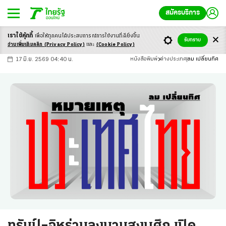
สมัครบริการ
เราใช้คุ้กกี้
เพื่อให้ทุกคนได้ประสบ
การณ์การใช้งานที่ดียิ่งขึ้น
+
ก
ก
-ก
รับทราบ
อ่านเพิ่มเติมคลิก
(Privacy Policy)
และ
(Cookie Policy)
17 มิ.ย. 2569 04:40 น.
หนังสือพิมพ์
ต่างประเทศ
ลม เปลี่ยนทิศ
ทรัมป์–อิหร่านลงนามสงบศึก เปิด