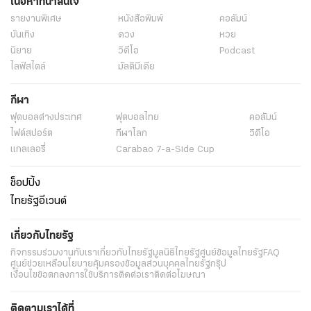
เนื้อหาที่น่าสนใจ
รายงานพิเศษ
หนังสือพิมพ์
คอลัมน์
บันเทิง
ดวง
หวย
นิยาย
วิดีโอ
Podcast
ไลฟ์สไตล์
มัลติมีเดีย
กีฬา
ฟุตบอลต่่างประเทศ
ฟุตบอลไทย
คอลัมน์
ไฟต์สปอร์ต
กีฬาโลก
วิดีโอ
แกลเลอรี่
Carabao 7-a-Side Cup
ช็อปปิ้ง
ไทยรัฐอีเวนต์
เกี่ยวกับไทยรัฐ
กิจกรรม
ร่วมงานกับเรา
เกี่ยวกับไทยรัฐ
มูลนิธิไทยรัฐ
ศูนย์ข้อมูลไทยรัฐ
FAQ
ศูนย์ช่วยเหลือ
นโยบายคุ้มครองข้อมูลส่วนบุคคลไทยรัฐกรุ๊ป
เงื่อนไขข้อตกลงการใช้บริการ
ติดต่อเรา
ติดต่อโฆษณา
ติดตามเราได้ที่