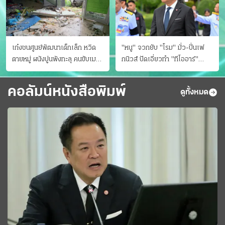
เก๋งชนศูนย์พัฒนาเด็กเล็ก หวิด
"หนู" จวกยับ "โรม" มั่ว-ปั่นเฟ
ตายหมู่ ผนังปูนพังทะลุ คนขับเมา
กนิวส์ ปัดเอี่ยวทํา "ทีโออาร์"
ยา
ต้นทางโกงสอบฉาว
คอลัมน์หนังสือพิมพ์
ดูทั้งหมด