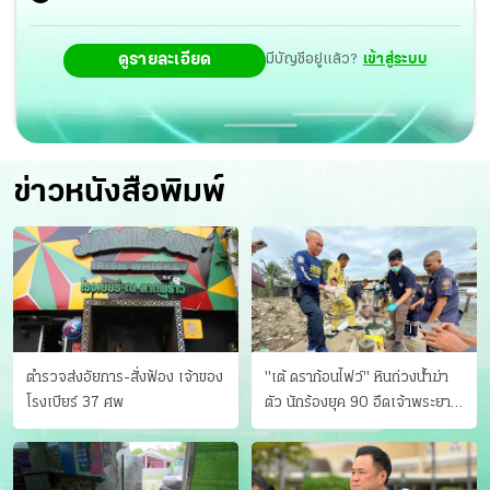
ดูรายละเอียด
มีบัญชีอยู่แล้ว?
เข้าสู่ระบบ
ข่าวหนังสือพิมพ์
ตำรวจส่งอัยการ-สั่งฟ้อง เจ้าของ
"เต้ ดราก้อนไฟว์" หินถ่วงน้ำฆ่า
โรงเบียร์ 37 ศพ
ตัว นักร้องยุค 90 อืดเจ้าพระยา
แฟนหาตัววุ่น เครียดธุรกิจ!