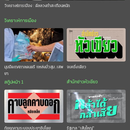
วิเคราะห์การเมือง : ดีลลวงทำสะเทือนหนัก
วิเคราะห์การเมือง
มุมมืดเทศกาลดนตรี แหล่งมั่วสุม..เสพ
จบครึ่งเดียว
ยา
สำนักข่าวหัวเขียว
สกู๊ปหน้า 1
ภัยคุกคามระบอบประชาธิปไตย
รัฐบาล “เส้นใหญ่”