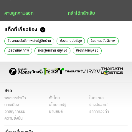
คาบลูกคาบดอก
กล้าได้กล้าเสีย
แท็กที่เกี่ยวข้อง
ข้อตกลงสันติภาพสหรัฐอิหร่าน
ช่องแคบฮอร์มุซ
ข้อตกลงสันติภาพ
เจรจาสันติภาพ
สหรัฐอิหร่าน หยุดยิง
ข้อตกลงหยุดยิง
ราคาน้ำมัน
โดนัลด์ ทรัมป์
ยกเลิกคว่ำบาตรอิหร่าน
สงครามตะวันออกกลาง
สถานการณ์ราคาน้ำมันโลกวันนี้
สงครามตะวันออกกลางล่าสุด
สถานการณ์ตะวันออกกลาง
อิสราเอล-อิหร่าน
ข่าวสงครามล่าสุด
อิหร่าน ล่าสุด
ข่าว
พระราชสำนัก
ทั่วไทย
ในกระแส
สงครามโลกครั้งที่ 3
สหรัฐ-อิสราเอล-อิหร่าน
เบนจามิน เนทันยาฮู
การเมือง
นโยบายรัฐ
ต่างประเทศ
ข่าวสงคราม
หมายเหตุประเทศไทย
ลม เปลี่ยนทิศ
ข่าววันนี้
อาชญากรรม
ยานยนต์
ราคาทองคำ
ความยั่งยืน
ไทยรัฐฉบับพิมพ์