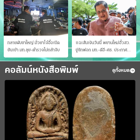
ทลายผับขาใหญ่ มั่วยาโจ๋อื้อเปิด
แฉเส้นเงินวันนี้ พยานใหม่ฮั้วสว.
ยันเช้า มท.ลุย-ตำรวจไม่กล้าจับ
ขู่ซักฟอก มท.-ดีอี-ศธ. ประกาศ
บัญชีท้องถิ่น
คอลัมน์หนังสือพิมพ์
ดูทั้งหมด