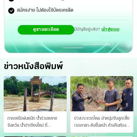
สมัครง่าย ไม่ต้องใช้บัตรเครดิต
ดูรายละเอียด
มีบัญชีอยู่แล้ว?
เข้าสู่ระบบ
ข่าวหนังสือพิมพ์
ภาคเหนือฝนหนัก น้ำท่วมหลาย
ปวส.กะซวกโหด ฆ่าหนุ่มจีนลูกเสี่ย
จังหวัด นํ้าบ่าเชียงใหม่ ที่
เจอคาตา-หึงขึ้นหน้า ค้างคืนห้อง
แม่ฮ่องสอน ซัดสะพานขาด
แฟนสาว