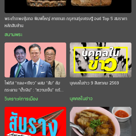
พระกำแพงซุ้มกอ พิมพ์ใหญ่ ลายกนก กรุลานทุ่งเศรษฐี องค์ Top 5 สมราคา
หลักสิบล้าน
สนามพระ
โฟกัส “แดง+เขียว” ผสม “ส้ม” ล้ม
บุคคลในข่าว 9 สิงหาคม 2569
กระดาน “นํ้าเงิน” : “หวานเย็น” แก้
กระหาย “อนุทิน” ดักตีกินสบาย
บุคคลในข่าว
วิเคราะห์การเมือง