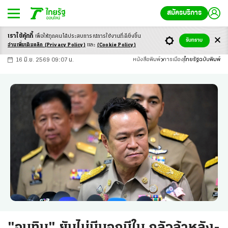
สมัครบริการ
เราใช้คุ้กกี้
เพื่อให้ทุกคนได้ประสบ
การณ์การใช้งานที่ดียิ่งขึ้น
+
ก
ก
-ก
รับทราบ
อ่านเพิ่มเติมคลิก
(Privacy Policy)
และ
(Cookie Policy)
16 มิ.ย. 2569 09:07 น.
หนังสือพิมพ์
การเมือง
ไทยรัฐฉบับพิมพ์
"อนุทิน" ยันไม่มีนอกมีใน กลัวล้าหลัง-