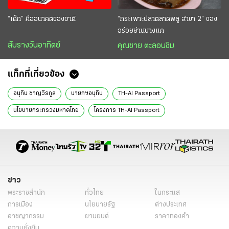
“เด็ก” คืออนาคตของชาติ
“กระเพาะปลาตลาดพลู สาขา 2” ของ
อร่อยย่านบางแค
สับรางวันอาทิตย์
คุณชาย ตะลอนชิม
แท็กที่เกี่ยวข้อง
อนุทิน ชาญวีรกูล
นายกฯอนุทิน
TH-AI Passport
นโยบายกระทรวงมหาดไทย
โครงการ TH-AI Passport
ไชยชนก ชิดชอบ
รองผู้ว่าฯซีฟู้ด
ข่าววันนี้
ไทยรัฐฉบับพิมพ์
ข่าวหน้า1
ข่าว
พระราชสำนัก
ทั่วไทย
ในกระแส
การเมือง
นโยบายรัฐ
ต่างประเทศ
อาชญากรรม
ยานยนต์
ราคาทองคำ
ความยั่งยืน