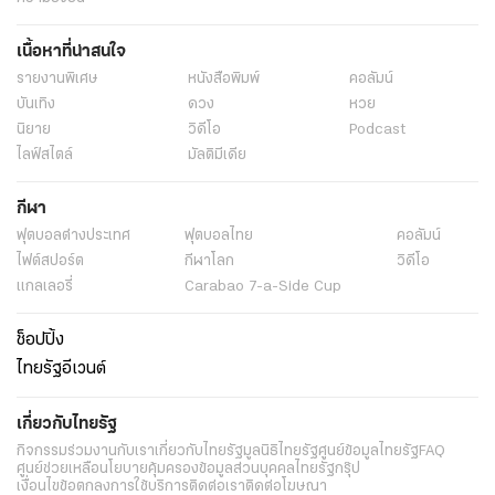
เนื้อหาที่น่าสนใจ
รายงานพิเศษ
หนังสือพิมพ์
คอลัมน์
บันเทิง
ดวง
หวย
นิยาย
วิดีโอ
Podcast
ไลฟ์สไตล์
มัลติมีเดีย
กีฬา
ฟุตบอลต่่างประเทศ
ฟุตบอลไทย
คอลัมน์
ไฟต์สปอร์ต
กีฬาโลก
วิดีโอ
แกลเลอรี่
Carabao 7-a-Side Cup
ช็อปปิ้ง
ไทยรัฐอีเวนต์
เกี่ยวกับไทยรัฐ
กิจกรรม
ร่วมงานกับเรา
เกี่ยวกับไทยรัฐ
มูลนิธิไทยรัฐ
ศูนย์ข้อมูลไทยรัฐ
FAQ
ศูนย์ช่วยเหลือ
นโยบายคุ้มครองข้อมูลส่วนบุคคลไทยรัฐกรุ๊ป
เงื่อนไขข้อตกลงการใช้บริการ
ติดต่อเรา
ติดต่อโฆษณา