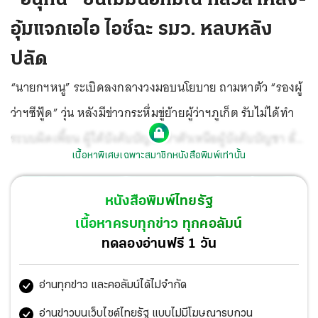
อุ้มแจกเอไอ ไอซ์ฉะ รมว. หลบหลัง
ปลัด
“นายกฯหนู” ระเบิดลงกลางวงมอบนโยบาย ถามหาตัว “รองผู้
ว่าฯซีฟู้ด” วุ่น หลังมีข่าวกระหึ่มขู่ย้ายผู้ว่าฯภูเก็ต รับไม่ได้ทำ
ระบบผิดเพี้ยน ผู้ใต้บังคับบัญชาทำตัวเหนือผู้บังคับบัญชา ลั่น
เนื้อหาพิเศษเฉพาะสมาชิกหนังสือพิมพ์เท่านั้น
มท.1 นั่งหัวโด่ตรงนี้ ใครกล้า ตกเย็น มท.เด้งฟ้าผ่า 2 รองผู้
ว่าฯภูเก็ตพ้นพื้นที่ทันที “หนู” ออกแรงอุ้ม TH-AI Passport ไป
หนังสือพิมพ์ไทยรัฐ
ต่อ อ้างตกเทรนด์ AI ไม่ทันโลก “ไชยชนก” ลุยสุดซอยไม่มี
เนื้อหาครบทุกข่าว ทุกคอลัมน์
ชะลอ ไร้กังวลแค่คนมอบนโยบาย โยนภาระขรก.ประจำ “ไอซ์”
ทดลองอ่านฟรี 1 วัน
จ่อชง ป.ป.ช. สอบ เย้ย “อนุทิน” ไม่กล้าแตะลูกนาย แฉบริษัทรู้
อ่านทุกข่าว และคอลัมน์ได้ไม่จำกัด
ล่วงหน้าว่าจะได้โครงการ “ลิซ่า” ยันฝากเลี้ยง สส.ของจริง
ฉลุย “นพดล” นั่งเลขาฯกฤษฎีกาคนใหม่ นายกฯบิน
อ่านข่าวบนเว็บไซต์ไทยรัฐ แบบไม่มีโฆษณารบกวน