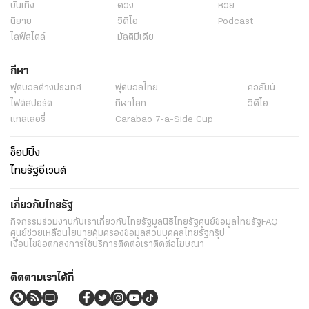
บันเทิง
ดวง
หวย
นิยาย
วิดีโอ
Podcast
ไลฟ์สไตล์
มัลติมีเดีย
กีฬา
ฟุตบอลต่่างประเทศ
ฟุตบอลไทย
คอลัมน์
ไฟต์สปอร์ต
กีฬาโลก
วิดีโอ
แกลเลอรี่
Carabao 7-a-Side Cup
ช็อปปิ้ง
ไทยรัฐอีเวนต์
เกี่ยวกับไทยรัฐ
กิจกรรม
ร่วมงานกับเรา
เกี่ยวกับไทยรัฐ
มูลนิธิไทยรัฐ
ศูนย์ข้อมูลไทยรัฐ
FAQ
ศูนย์ช่วยเหลือ
นโยบายคุ้มครองข้อมูลส่วนบุคคลไทยรัฐกรุ๊ป
เงื่อนไขข้อตกลงการใช้บริการ
ติดต่อเรา
ติดต่อโฆษณา
ติดตามเราได้ที่