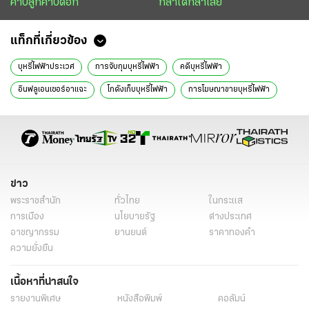
คาบลูกคาบดอก
กล้าได้กล้าเสีย
แท็กที่เกี่ยวข้อง
บุหรี่ไฟฟ้าประเวศ
การจับกุมบุหรี่ไฟฟ้า
คดีบุหรี่ไฟฟ้า
อินฟลูเอนเซอร์อาแฉะ
โกดังเก็บบุหรี่ไฟฟ้า
การโฆษณาขายบุหรี่ไฟฟ้า
ลูกจ้างบุหรี่ไฟฟ้า
การแพ็กสินค้าบุหรี่ไฟฟ้า
กลุ่มลูกค้าทั่วประเทศ
ระบบรักษาความปลอดภัย
บุหรี่ไฟฟ้า
เลขที่ 1 วิภาวดี
เพลิงพยัคฆ์
หนังสือพิมพ์ไทยรัฐ
ข่าวหนังสือพิมพ์
ข่าววันนี้
ไทยรัฐฉบับพิมพ์
ข่าวไทยรัฐ
คอลัมน์หนังสือพิมพ์ไทยรัฐ
ข่าว
พระราชสำนัก
ทั่วไทย
ในกระแส
การเมือง
นโยบายรัฐ
ต่างประเทศ
อาชญากรรม
ยานยนต์
ราคาทองคำ
ความยั่งยืน
เนื้อหาที่น่าสนใจ
รายงานพิเศษ
หนังสือพิมพ์
คอลัมน์