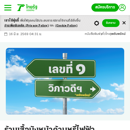
สมัครบริการ
เราใช้คุ้กกี้
เพื่อให้ทุกคนได้ประสบ
การณ์การใช้งานที่ดียิ่งขึ้น
+
ก
ก
-ก
รับทราบ
อ่านเพิ่มเติมคลิก
(Privacy Policy)
และ
(Cookie Policy)
16 มิ.ย. 2569 04:31 น.
หนังสือพิมพ์
ทั่วไทย
เพลิงพยัคฆ์
ร้านเสื้อบังหน้าค้าบุหรี่ไฟฟ้า