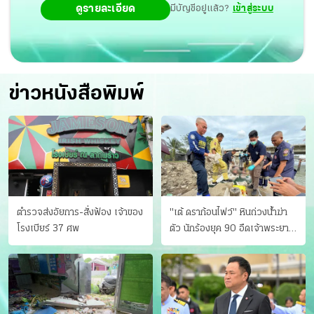
ดูรายละเอียด
มีบัญชีอยู่แล้ว?
เข้าสู่ระบบ
ข่าวหนังสือพิมพ์
ตำรวจส่งอัยการ-สั่งฟ้อง เจ้าของ
"เต้ ดราก้อนไฟว์" หินถ่วงน้ำฆ่า
โรงเบียร์ 37 ศพ
ตัว นักร้องยุค 90 อืดเจ้าพระยา
แฟนหาตัววุ่น เครียดธุรกิจ!