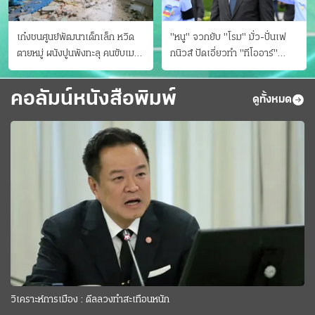
เก๋งชนศูนย์พัฒนาเด็กเล็ก หวิด
"หนู" จวกยับ "โรม" มั่ว-ปั่นเฟ
ตายหมู่ ผนังปูนพังทะลุ คนขับเมา
กนิวส์ ปัดเอี่ยวทํา "ทีโออาร์"
ยา
ต้นทางโกงสอบฉาว
คอลัมน์หนังสือพิมพ์
ดูทั้งหมด
วิเคราะห์การเมือง : ดีลลวงทำสะเทือนหนัก