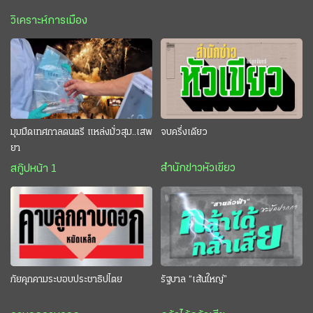
วิเคราะห์การเมือง
มุมมืดเทศกาลดนตรี แหล่งมั่วสุม..เสพ
จบครึ่งเดียว
ยา
สำนักข่าวหัวเขียว
สกู๊ปหน้า 1
ภัยคุกคามระบอบประชาธิปไตย
รัฐบาล “เส้นใหญ่”