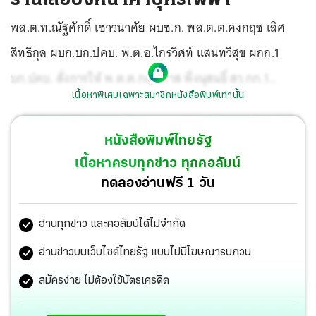
พล.ต.ท.ณัฐศักดิ์ เชาวนาศัย ผบช.ก. พล.ต.ต.คงกฤช เลิศ
สิทธิกุล ผบก.บก.ปคบ. พ.ต.อ.ไกรวิศท์ แสนทวีสุข ผกก.1
บก.ปคบ. สั่งการให้ พ.ต.ต.กฤตภาส พึ่งนุสนธิ์ สว.กก.1
เนื้อหาพิเศษเฉพาะสมาชิกหนังสือพิมพ์เท่านั้น
บก.ปคบ. ขอหมายศาล
หนังสือพิมพ์ไทยรัฐ
เนื้อหาครบทุกข่าว ทุกคอลัมน์
ทดลองอ่านฟรี 1 วัน
อ่านทุกข่าว และคอลัมน์ได้ไม่จำกัด
อ่านข่าวบนเว็บไซต์ไทยรัฐ แบบไม่มีโฆษณารบกวน
สมัครง่าย ไม่ต้องใช้บัตรเครดิต