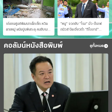
เก๋งชนศูนย์พัฒนาเด็กเล็ก หวิด
"หนู" จวกยับ "โรม" มั่ว-ปั่นเฟ
ตายหมู่ ผนังปูนพังทะลุ คนขับเมา
กนิวส์ ปัดเอี่ยวทํา "ทีโออาร์"
ยา
ต้นทางโกงสอบฉาว
คอลัมน์หนังสือพิมพ์
ดูทั้งหมด