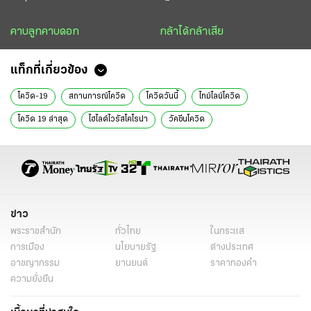
คาบลูกคาบดอก
กล้าได้กล้าเสีย
แท็กที่เกี่ยวข้อง
โควิด-19
สถานการณ์โควิด
โควิดวันนี้
ไทม์ไลน์โควิด
โควิด 19 ล่าสุด
ไฮไลต์ไวรัสโคโรน่า
วัคซีนโควิด
ชุดตรวจโควิด rapid test
สายพันธุ์ NB.1.8.1
กรมควบคุมโรค
สกู๊ปหน้า 1
หนังสือพิมพ์ไทยรัฐ
ข่าวหนังสือพิมพ์
ข่าววันนี้
ไทยรัฐฉบับพิมพ์
ข่าวไทยรัฐ
คอลัมน์หนังสือพิมพ์ไทยรัฐ
ข่าว
พระราชสำนัก
ทั่วไทย
ในกระแส
การเมือง
นโยบายรัฐ
ต่างประเทศ
อาชญากรรม
ยานยนต์
ราคาทองคำ
ความยั่งยืน