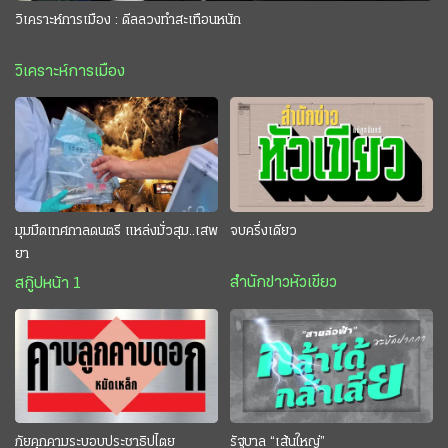
วิเคราะห์การเมือง : ดีลลวงทำสะเทือนหนัก
วิเคราะห์การเมือง
มุมมืดเทศกาลดนตรี แหล่งมั่วสุม..เสพ
จบครึ่งเดียว
ยา
สำนักข่าวหัวเขียว
สกู๊ปหน้า 1
ภัยคุกคามระบอบประชาธิปไตย
รัฐบาล “เส้นใหญ่”