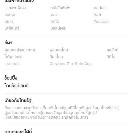
เนื้อหาที่น่าสนใจ
รายงานพิเศษ
หนังสือพิมพ์
คอลัมน์
บันเทิง
ดวง
หวย
นิยาย
วิดีโอ
Podcast
ไลฟ์สไตล์
มัลติมีเดีย
กีฬา
ฟุตบอลต่่างประเทศ
ฟุตบอลไทย
คอลัมน์
ไฟต์สปอร์ต
กีฬาโลก
วิดีโอ
แกลเลอรี่
Carabao 7-a-Side Cup
ช็อปปิ้ง
ไทยรัฐอีเวนต์
เกี่ยวกับไทยรัฐ
กิจกรรม
ร่วมงานกับเรา
เกี่ยวกับไทยรัฐ
มูลนิธิไทยรัฐ
ศูนย์ข้อมูลไทยรัฐ
FAQ
ศูนย์ช่วยเหลือ
นโยบายคุ้มครองข้อมูลส่วนบุคคลไทยรัฐกรุ๊ป
เงื่อนไขข้อตกลงการใช้บริการ
ติดต่อเรา
ติดต่อโฆษณา
ติดตามเราได้ที่