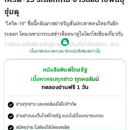
ซุ่มดุ
“โควิด-19” ชื่อนี้กลับมาเขย่าขวัญสั่นประสาทคนไทยกันอีก
ระลอก โดยเฉพาะกระแสข่าวลือหนาหูในโลกโซเชียลเกี่ยวกับ
ไวรัสกลายพันธุ์สายพันธุ์ล่าสุด ลือกันเป็นไฟไหม้ฟาง...สาย
เนื้อหาพิเศษเฉพาะสมาชิกหนังสือพิมพ์เท่านั้น
พันธุ์นี้แอบซุ่มเงียบ ยึดพื้นที่การระบาดในประเทศไทยไปแล้ว
เกินครึ่ง
หนังสือพิมพ์ไทยรัฐ
เนื้อหาครบทุกข่าว ทุกคอลัมน์
ทดลองอ่านฟรี 1 วัน
อ่านทุกข่าว และคอลัมน์ได้ไม่จำกัด
อ่านข่าวบนเว็บไซต์ไทยรัฐ แบบไม่มีโฆษณารบกวน
สมัครง่าย ไม่ต้องใช้บัตรเครดิต