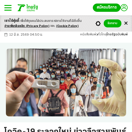
สมัครบริการ
เราใช้คุ้กกี้
เพื่อให้ทุกคนได้ประสบ
การณ์การใช้งานที่ดียิ่งขึ้น
+
ก
ก
-ก
รับทราบ
อ่านเพิ่มเติมคลิก
(Privacy Policy)
และ
(Cookie Policy)
12 มิ.ย. 2569 04:50 น.
หนังสือพิมพ์
ทั่วไทย
ไทยรัฐฉบับพิมพ์
โควิด-19 ระลอกใหม่ ข่าวลือสายพันธุ์