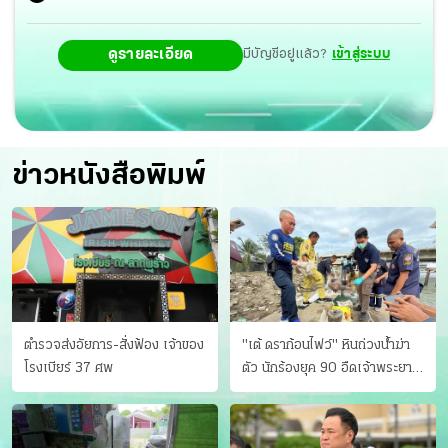
ดูรายละเอียด
มีบัญชีอยู่แล้ว?
เข้าสู่ระบบ
ข่าวหนังสือพิมพ์
ตำรวจส่งอัยการ-สั่งฟ้อง เจ้าของ
"เต้ ดราก้อนไฟว์" หินถ่วงน้ำฆ่า
โรงเบียร์ 37 ศพ
ตัว นักร้องยุค 90 อืดเจ้าพระยา
แฟนหาตัววุ่น เครียดธุรกิจ!