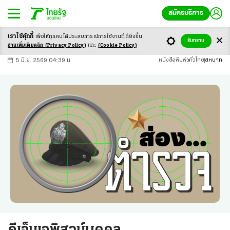
สมัครบริการ
เราใช้คุ้กกี้
เพื่อให้ทุกคนได้ประสบ
การณ์การใช้งานที่ดียิ่งขึ้น
+
ก
ก
-ก
รับทราบ
อ่านเพิ่มเติมคลิก
(Privacy Policy)
และ
(Cookie Policy)
5 มิ.ย. 2569 04:39 น.
หนังสือพิมพ์
ทั่วไทย
สหบาท
ดีเอ็นเอพิสูจน์บุคคล