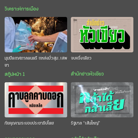
วิเคราะห์การเมือง
มุมมืดเทศกาลดนตรี แหล่งมั่วสุม..เสพ
จบครึ่งเดียว
ยา
สำนักข่าวหัวเขียว
สกู๊ปหน้า 1
ภัยคุกคามระบอบประชาธิปไตย
รัฐบาล “เส้นใหญ่”