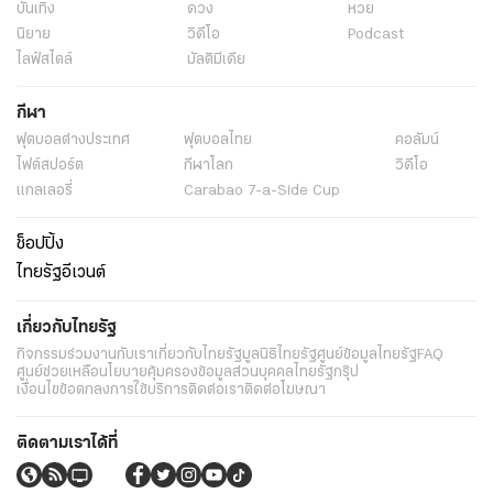
บันเทิง
ดวง
หวย
นิยาย
วิดีโอ
Podcast
ไลฟ์สไตล์
มัลติมีเดีย
กีฬา
ฟุตบอลต่่างประเทศ
ฟุตบอลไทย
คอลัมน์
ไฟต์สปอร์ต
กีฬาโลก
วิดีโอ
แกลเลอรี่
Carabao 7-a-Side Cup
ช็อปปิ้ง
ไทยรัฐอีเวนต์
เกี่ยวกับไทยรัฐ
กิจกรรม
ร่วมงานกับเรา
เกี่ยวกับไทยรัฐ
มูลนิธิไทยรัฐ
ศูนย์ข้อมูลไทยรัฐ
FAQ
ศูนย์ช่วยเหลือ
นโยบายคุ้มครองข้อมูลส่วนบุคคลไทยรัฐกรุ๊ป
เงื่อนไขข้อตกลงการใช้บริการ
ติดต่อเรา
ติดต่อโฆษณา
ติดตามเราได้ที่