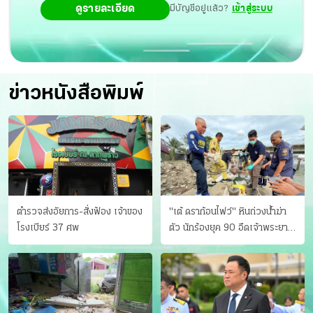
ดูรายละเอียด
มีบัญชีอยู่แล้ว?
เข้าสู่ระบบ
ข่าวหนังสือพิมพ์
ตำรวจส่งอัยการ-สั่งฟ้อง เจ้าของ
"เต้ ดราก้อนไฟว์" หินถ่วงน้ำฆ่า
โรงเบียร์ 37 ศพ
ตัว นักร้องยุค 90 อืดเจ้าพระยา
แฟนหาตัววุ่น เครียดธุรกิจ!