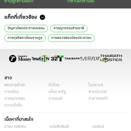
คาบลูกคาบดอก
กล้าได้กล้าเสีย
แท็กที่เกี่ยวข้อง
ปัญหาบัตรประชาชนปลอม
อาชญากรรมข้ามชาติ
การทุจริตทะเบียนราษฎร
การตรวจสอบบัตรประชาชน
กรมการปกครอง
การใช้เอกสารปลอม
การสวมบัตรประชาชน
การแก้ไขปัญหาบัตรประชาชน
ทะเบียนบ้าน
การจดทะเบียนสมรส
การพิสูจน์สถานะบุคคล
ดีเอ็นเอในการพิสูจน์ตัวตน
ส่องตำรวจ
สหบาท
หนังสือพิมพ์ไทยรัฐ
ข่าวหนังสือพิมพ์
ข่าววันนี้
ข่าว
พระราชสำนัก
ทั่วไทย
ในกระแส
ไทยรัฐฉบับพิมพ์
ข่าวไทยรัฐ
คอลัมน์หนังสือพิมพ์ไทยรัฐ
การเมือง
นโยบายรัฐ
ต่างประเทศ
อาชญากรรม
ยานยนต์
ราคาทองคำ
ความยั่งยืน
เนื้อหาที่น่าสนใจ
รายงานพิเศษ
หนังสือพิมพ์
คอลัมน์