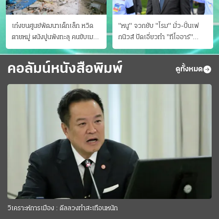
เก๋งชนศูนย์พัฒนาเด็กเล็ก หวิด
"หนู" จวกยับ "โรม" มั่ว-ปั่นเฟ
ตายหมู่ ผนังปูนพังทะลุ คนขับเมา
กนิวส์ ปัดเอี่ยวทํา "ทีโออาร์"
ยา
ต้นทางโกงสอบฉาว
คอลัมน์หนังสือพิมพ์
ดูทั้งหมด
วิเคราะห์การเมือง : ดีลลวงทำสะเทือนหนัก