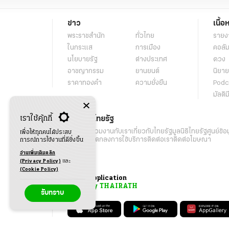
ข่าว
เนื้อ
พระราชสำนัก
ทั่วไทย
รายง
ในกระแส
การเมือง
คอลัม
นโยบายรัฐ
ต่างประเทศ
ดวง
อาชญากรรม
ยานยนต์
นิยาย
ราคาทองคำ
ความยั่งยืน
Podc
มัลติม
เราใช้คุ้กกี้
เกี่ยวกับไทยรัฐ
กิจกรรม
ร่วมงานกับเรา
เกี่ยวกับไทยรัฐ
มูลนิธิไทยรัฐ
ศูนย์ข้อ
เพื่อให้ทุกคนได้ประสบ
เงื่อนไขข้อตกลงการใช้บริการ
ติดต่อเรา
ติดต่อโฆษณา
การณ์การใช้งานที่ดียิ่งขึ้น
อ่านเพิ่มเติมคลิก
(Privacy Policy)
และ
(Cookie Policy)
Application
My THAIRATH
รับทราบ