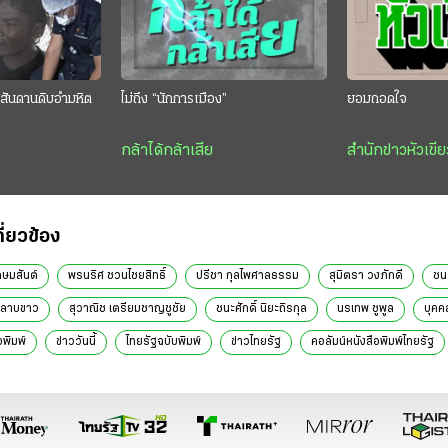
สันดานดิบอำมหิต
ไม่ถึง “นักการเมือง”
ยอมถอดใจ
กล้าได้กล้าเสีย
สำนักข่าวหัวเขีย
กี่ยวข้อง
กษมสันต์
พรนริศ ชวนไชยสิทธิ์
ปรีชา กุลไพศาลธรรม
สุมิตรา วงภักดี
ชนว
ุหลาบขาว
สุวาณิช เตรียมชาญชูชัย
ชนะศักดิ์ นิยะถิรกุล
นรเทพ ชูพูล
บุคค
อพิมพ์
ข่าววันนี้
ไทยรัฐฉบับพิมพ์
ข่าวไทยรัฐ
คอลัมน์หนังสือพิมพ์ไทยรัฐ