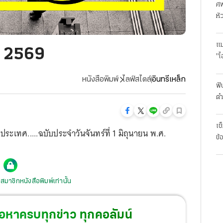
ศพ
หั
แม
น 2569
"ไ
หนังสือพิมพ์
ไลฟ์สไตล์
อินทรีเหล็ก
ฟั
ตำ
มา
เช
ระเทศ.....ฉบับประจำวันจันทร์ที่ 1 มิถุนายน พ.ศ.
ข้
สมาชิกหนังสือพิมพ์เท่านั้น
้อหาครบทุกข่าว ทุกคอลัมน์