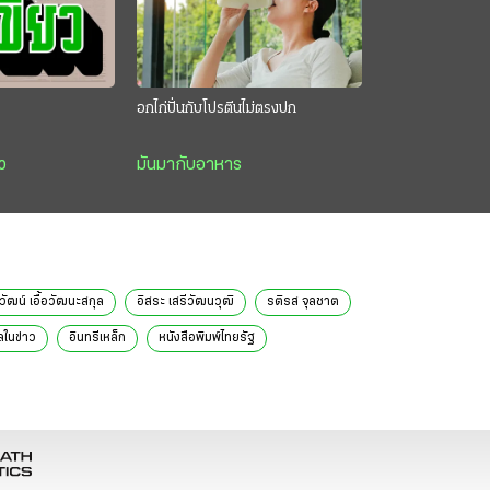
อกไก่ปั่นกับโปรตีนไม่ตรงปก
ว
มันมากับอาหาร
ัฒน์ เอื้อวัฒนะสกุล
อิสระ เสรีวัฒนวุฒิ
รติรส จุลชาต
ลในข่าว
อินทรีเหล็ก
หนังสือพิมพ์ไทยรัฐ