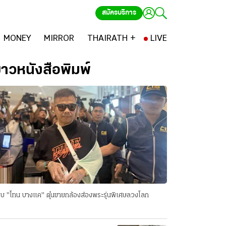
สมัครบริการ
MONEY
MIRROR
THAIRATH +
LIVE
่าวหนังสือพิมพ์
บ "โทน บางแค" ตุ๋นขายกล้องส่องพระรุ่นพิเศษลวงโลก