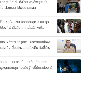
 "ฮลุน โซโล่" ถึงไทย ผลผ่าพิสูจน์ยัน
วใจ-ล้มเหลว ไม่พบบาดแผล
่รัสเซียใจสลาย จัดอาลัยลูก 2 คน ถูก
อ้ป๋อง" ฆ่าฝังดิน สแกนไม่มีศพเพิ่ม
นผิด 6 ข้อหา "ธีรุตม์" เจ้าตัวหลบสื่อพบ
รวจ ปัดเอี่ยวโกงสอบท้องถิ่น จ่อบี้รํ่ารวย
กปกติ
็กหมด 300 กรมใน 30 วัน ล้อมคอก
อมูลบุคคลหลุด "อนุดิษฐ์" ขยี้ภัยระดับชาติ