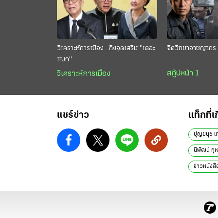
วิเคราะห์การเมือง : ถึงจุดเสริม "เดอะ
จิตวิทยาอาชญากร 
แบก"
สกู๊ปหน้า 1
วิเคราะห์การเมือง
แชร์ข่าว
แท็กที่เ
ปุญยนุช เ
นิพัฒน์ ก
ข่าวหนังสื