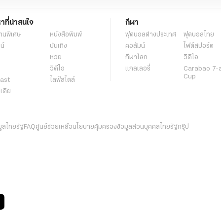
หาที่น่าสนใจ
กีฬา
านพิเศษ
หนังสือพิมพ์
ฟุตบอลต่่างประเทศ
ฟุตบอลไทย
น์
บันเทิง
คอลัมน์
ไฟต์สปอร์ต
หวย
กีฬาโลก
วิดีโอ
วิดีโอ
แกลเลอรี่
Carabao 7-
Cup
ast
ไลฟ์สไตล์
ีเดีย
มูลไทยรัฐ
FAQ
ศูนย์ช่วยเหลือ
นโยบายคุ้มครองข้อมูลส่วนบุคคลไทยรัฐกรุ๊ป