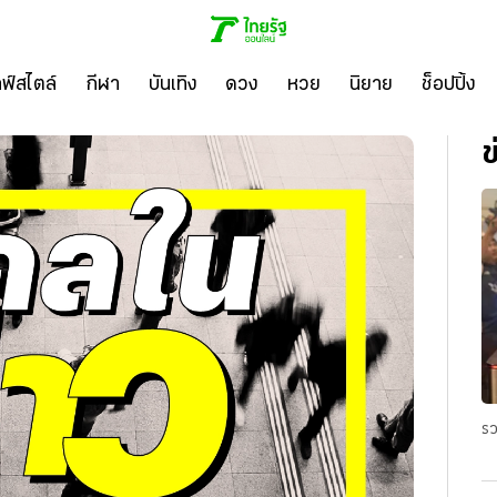
ลฟ์สไตล์
กีฬา
บันเทิง
ดวง
หวย
นิยาย
ช็อปปิ้ง
ข
รว