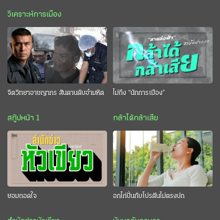
วิเคราะห์การเมือง
จิตวิทยาอาชญากร สันดานดิบอำมหิต
ไม่ถึง “นักการเมือง”
สกู๊ปหน้า 1
กล้าได้กล้าเสีย
ยอมถอดใจ
อกไก่ปั่นกับโปรตีนไม่ตรงปก