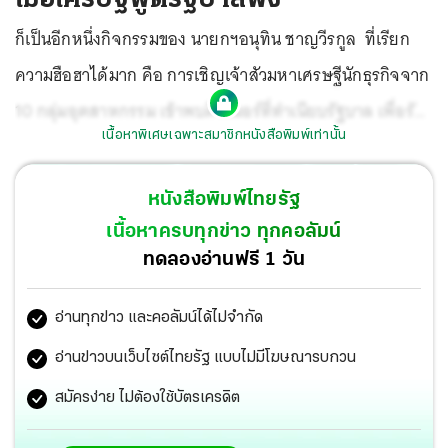
ก็เป็นอีกหนึ่งกิจกรรมของ นายกฯอนุทิน ชาญวีรกูล ที่เรียก
ความฮือฮาได้มาก คือ การเชิญเจ้าสัวมหาเศรษฐีนักธุรกิจจาก
10 กลุ่มอุตสาหกรรม เข้าพบดินเนอร์ที่ทำเนียบรัฐบาล เพื่อรับ
เนื้อหาพิเศษเฉพาะสมาชิกหนังสือพิมพ์เท่านั้น
ฟังความคิดเห็นในเวที “ผู้ประกอบการพูด รัฐบาลฟัง” มีนัก
ธุรกิจมหาเศรษฐี 10 อันดับแรกของไทย และนักธุรกิจระดับ
หนังสือพิมพ์ไทยรัฐ
แถวหน้าได้รับเชิญเพียง 35 คน และจบลงด้วยความชื่นมื่น วัน
เนื้อหาครบทุกข่าว ทุกคอลัมน์
นี้ นายกฯอนุทิน จะนำความคิดเห็นของภาคเอกชนที่ คุณเอก
ทดลองอ่านฟรี 1 วัน
นิติ นิติทัณฑ์ประภาศ รองนายกฯและรัฐมนตรีคลัง สรุปไว้
อ่านทุกข่าว และคอลัมน์ได้ไม่จำกัด
ทั้งหมด 6 ประเด็นเข้าที่ประชุม ครม. เพื่อขับเคลื่อนให้เป็นรูป
ธรรม
อ่านข่าวบนเว็บไซต์ไทยรัฐ แบบไม่มีโฆษณารบกวน
สมัครง่าย ไม่ต้องใช้บัตรเครดิต