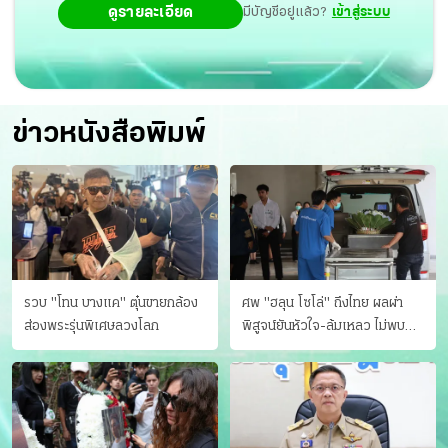
ดูรายละเอียด
มีบัญชีอยู่แล้ว?
เข้าสู่ระบบ
ข่าวหนังสือพิมพ์
รวบ "โทน บางแค" ตุ๋นขายกล้อง
ศพ "ฮลุน โซโล่" ถึงไทย ผลผ่า
ส่องพระรุ่นพิเศษลวงโลก
พิสูจน์ยันหัวใจ-ล้มเหลว ไม่พบ
บาดแผล