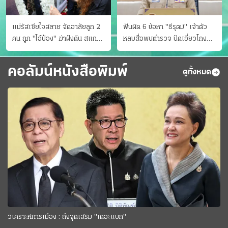
แม่รัสเซียใจสลาย จัดอาลัยลูก 2
ฟันผิด 6 ข้อหา "ธีรุตม์" เจ้าตัว
คน ถูก "ไอ้ป๋อง" ฆ่าฝังดิน สแกน
หลบสื่อพบตำรวจ ปัดเอี่ยวโกง
ไม่มีศพเพิ่ม
สอบท้องถิ่น จ่อบี้รํ่ารวยมากปกติ
คอลัมน์หนังสือพิมพ์
ดูทั้งหมด
วิเคราะห์การเมือง : ถึงจุดเสริม "เดอะแบก"