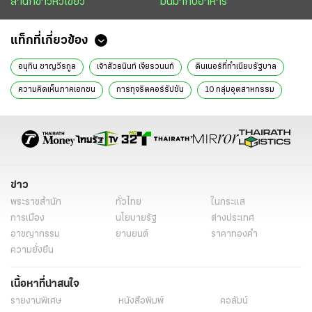
สำนักข่าวหัวเขียว
มันมากับอาหาร
แท็กที่เกี่ยวข้อง
อนุทิน ชาญวีรกูล
เจ้าสัวธนินท์ เจียรวนนท์
ดินเนอร์ที่ทำเนียบรัฐบาล
ความคิดเห็นภาคเอกชน
การทุจริตคอร์รัปชัน
10 กลุ่มอุตสาหกรรม
สมุดปกขาว
การแก้ไขปัญหาเศรษฐกิจ
การบริหารจัดการน้ำ
เกษตรกรรมสมัยใหม่
การลงทุนระบบชลประทาน
การเพิ่มรายได้เกษตรกร
เศรษฐกิจฐานราก
การพัฒนาเกษตรกรรม
หนังสือพิมพ์ไทยรัฐ
ข่าวหนังสือพิมพ์
ข่าววันนี้
ไทยรัฐฉบับพิมพ์
ข่าว
พระราชสำนัก
ทั่วไทย
ในกระแส
ข่าวไทยรัฐ
คอลัมน์หนังสือพิมพ์ไทยรัฐ
หมายเหตุประเทศไทย
การเมือง
นโยบายรัฐ
ต่างประเทศ
ลม เปลี่ยนทิศ
อาชญากรรม
ยานยนต์
ราคาทองคำ
ความยั่งยืน
เนื้อหาที่น่าสนใจ
รายงานพิเศษ
หนังสือพิมพ์
คอลัมน์