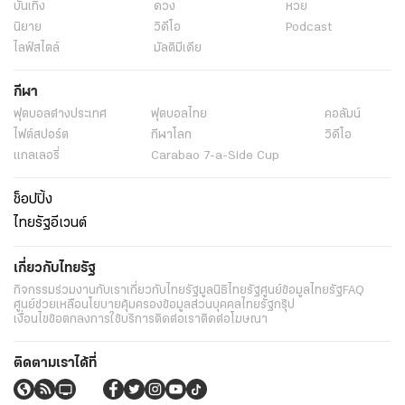
บันเทิง
ดวง
หวย
นิยาย
วิดีโอ
Podcast
ไลฟ์สไตล์
มัลติมีเดีย
กีฬา
ฟุตบอลต่่างประเทศ
ฟุตบอลไทย
คอลัมน์
ไฟต์สปอร์ต
กีฬาโลก
วิดีโอ
แกลเลอรี่
Carabao 7-a-Side Cup
ช็อปปิ้ง
ไทยรัฐอีเวนต์
เกี่ยวกับไทยรัฐ
กิจกรรม
ร่วมงานกับเรา
เกี่ยวกับไทยรัฐ
มูลนิธิไทยรัฐ
ศูนย์ข้อมูลไทยรัฐ
FAQ
ศูนย์ช่วยเหลือ
นโยบายคุ้มครองข้อมูลส่วนบุคคลไทยรัฐกรุ๊ป
เงื่อนไขข้อตกลงการใช้บริการ
ติดต่อเรา
ติดต่อโฆษณา
ติดตามเราได้ที่