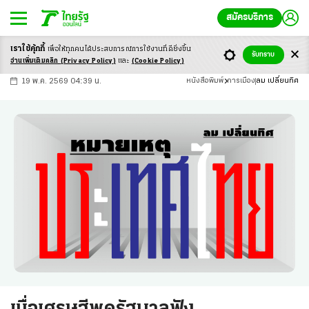
สมัครบริการ
เราใช้คุ้กกี้
เพื่อให้ทุกคนได้ประสบ
การณ์การใช้งานที่ดียิ่งขึ้น
+
ก
ก
-ก
รับทราบ
อ่านเพิ่มเติมคลิก
(Privacy Policy)
และ
(Cookie Policy)
19 พ.ค. 2569 04:39 น.
หนังสือพิมพ์
การเมือง
ลม เปลี่ยนทิศ
เมื่อเศรษฐีพูดรัฐบาลฟัง