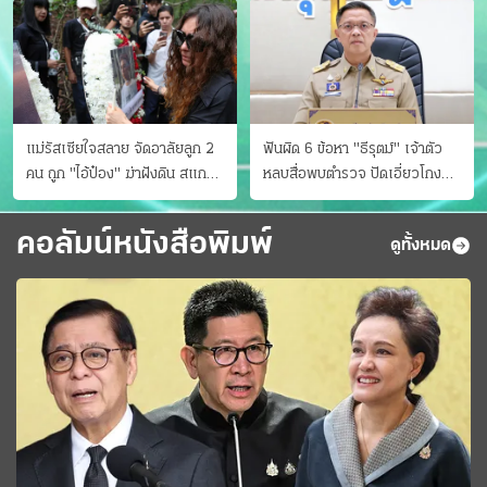
แม่รัสเซียใจสลาย จัดอาลัยลูก 2
ฟันผิด 6 ข้อหา "ธีรุตม์" เจ้าตัว
คน ถูก "ไอ้ป๋อง" ฆ่าฝังดิน สแกน
หลบสื่อพบตำรวจ ปัดเอี่ยวโกง
ไม่มีศพเพิ่ม
สอบท้องถิ่น จ่อบี้รํ่ารวยมากปกติ
คอลัมน์หนังสือพิมพ์
ดูทั้งหมด