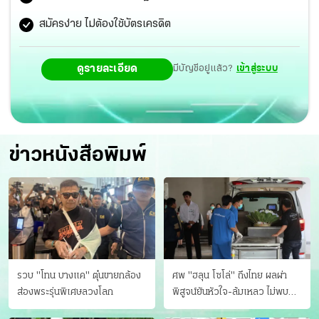
ฝ่ายค้านรุมฉะ รบ.มุ่งรักษาผลประโยชน์พวกพ้อง “พริษฐ์” เย้ย
สมัครง่าย ไม่ต้องใช้บัตรเครดิต
ปกป้อง รธน.60 ปุ๋ยชั้นดี “ตั๋วสีน้ำเงิน” “มาร์ค” สับเมิน
ดูรายละเอียด
มีบัญชีอยู่แล้ว?
เข้าสู่ระบบ
เจตนารมณ์คนลงประชามติ “ภราดร” อ้างจริงใจ จ่อชงร่างแก้
รธน.ฉบับใหม่ “ชัชชาติ” ลั่นลาออกลงชิงผู้ว่าฯรอบสอง
ข่าวหนังสือพิมพ์
รวบ "โทน บางแค" ตุ๋นขายกล้อง
ศพ "ฮลุน โซโล่" ถึงไทย ผลผ่า
ส่องพระรุ่นพิเศษลวงโลก
พิสูจน์ยันหัวใจ-ล้มเหลว ไม่พบ
บาดแผล