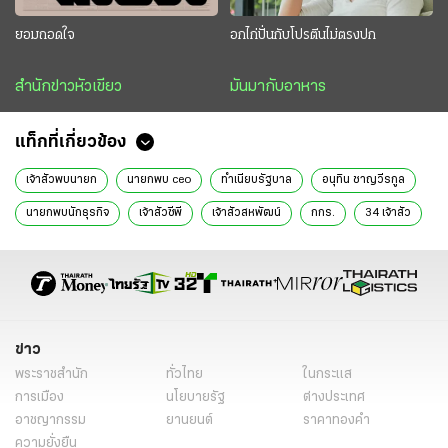
ยอมถอดใจ
อกไก่ปั่นกับโปรตีนไม่ตรงปก
สำนักข่าวหัวเขียว
มันมากับอาหาร
แท็กที่เกี่ยวข้อง
เจ้าสัวพบนายก
นายกพบ ceo
ทำเนียบรัฐบาล
อนุทิน ชาญวีรกูล
นายกพบนักธุรกิจ
เจ้าสัวซีพี
เจ้าสัวสหพัฒน์
กกร.
34 เจ้าสัว
เจ้าสัว
อนุทินคุยเจ้าสัว
รายชื่อเจ้าสัว
รายชื่อ 34 เจ้าสัวมีใครบ้าง
สรุปประชุม 34 เจ้าสัว
ขับเคลื่อนเศรษฐกิจ
ซีอีโอชั้นนำ
ภาคเอกชน
ผู้ประกอบการพูด รัฐบาลฟัง
รัฐบาลอนุทิน
นายกรัฐมนตรี
ข่าวเศรษฐกิจ
ข่าววันนี้
เรื่องเด่น
ไทยรัฐออนไลน์
ข่าว
พระราชสำนัก
ทั่วไทย
ในกระแส
เลือกตั้งผู้ว่ากทม 2569
เลือกตั้งผู้ว่ากทม 2569 วันไหน
การเมือง
นโยบายรัฐ
ต่างประเทศ
ผู้สมัครผู้ว่ากทม 2569
ไทยรัฐฉบับพิมพ์
ข่าวหน้า1
อาชญากรรม
ยานยนต์
ราคาทองคำ
ความยั่งยืน