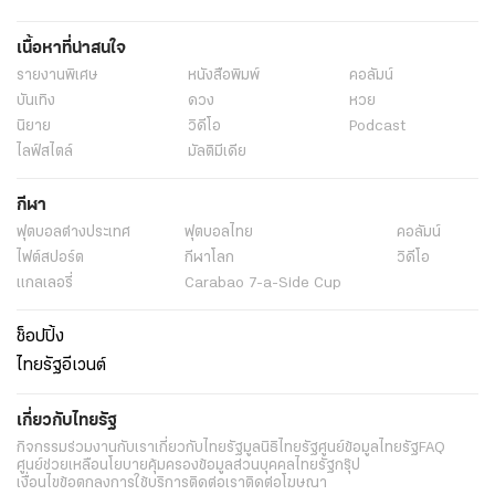
เนื้อหาที่น่าสนใจ
รายงานพิเศษ
หนังสือพิมพ์
คอลัมน์
บันเทิง
ดวง
หวย
นิยาย
วิดีโอ
Podcast
ไลฟ์สไตล์
มัลติมีเดีย
กีฬา
ฟุตบอลต่่างประเทศ
ฟุตบอลไทย
คอลัมน์
ไฟต์สปอร์ต
กีฬาโลก
วิดีโอ
แกลเลอรี่
Carabao 7-a-Side Cup
ช็อปปิ้ง
ไทยรัฐอีเวนต์
เกี่ยวกับไทยรัฐ
กิจกรรม
ร่วมงานกับเรา
เกี่ยวกับไทยรัฐ
มูลนิธิไทยรัฐ
ศูนย์ข้อมูลไทยรัฐ
FAQ
ศูนย์ช่วยเหลือ
นโยบายคุ้มครองข้อมูลส่วนบุคคลไทยรัฐกรุ๊ป
เงื่อนไขข้อตกลงการใช้บริการ
ติดต่อเรา
ติดต่อโฆษณา