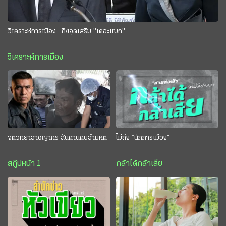
วิเคราะห์การเมือง : ถึงจุดเสริม "เดอะแบก"
วิเคราะห์การเมือง
จิตวิทยาอาชญากร สันดานดิบอำมหิต
ไม่ถึง “นักการเมือง”
สกู๊ปหน้า 1
กล้าได้กล้าเสีย