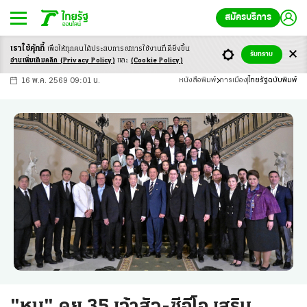
สมัครบริการ
เราใช้คุ้กกี้
เพื่อให้ทุกคนได้ประสบ
การณ์การใช้งานที่ดียิ่งขึ้น
+
ก
ก
-ก
รับทราบ
อ่านเพิ่มเติมคลิก
(Privacy Policy)
และ
(Cookie Policy)
16 พ.ค. 2569 09:01 น.
หนังสือพิมพ์
การเมือง
ไทยรัฐฉบับพิมพ์
"หนู" คุย 35 เจ้าสัว-ซีอีโอ เสริม