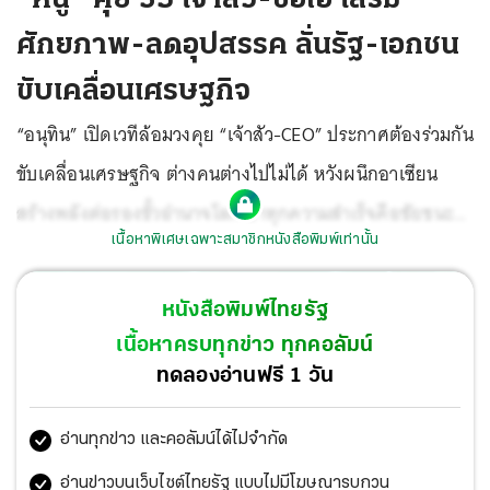
ศักยภาพ-ลดอุปสรรค ลั่นรัฐ-เอกชน
ขับเคลื่อนเศรษฐกิจ
“อนุทิน” เปิดเวทีล้อมวงคุย “เจ้าสัว-CEO” ประกาศต้องร่วมกัน
ขับเคลื่อนเศรษฐกิจ ต่างคนต่างไปไม่ได้ หวังผนึกอาเซียน
สร้างพลังต่อรองขั้วอำนาจโลก ย้ำทุกความสำเร็จคือชัยชนะ
เนื้อหาพิเศษเฉพาะสมาชิกหนังสือพิมพ์เท่านั้น
ของทุกคน เด้งรับข้อมูล กกร.จัดท็อปเทนหน่วยงานเรียกรับ
สินบน “ปกรณ์” ผนึก กกร.ปิดช่องคอร์รัปชัน ยกเป็นวาระแห่ง
หนังสือพิมพ์ไทยรัฐ
ชาติ ปธ.หอการค้าชี้เข้า OECD ไม่ได้เหนื่อยแน่ ACTย้ำเหตุ
เนื้อหาครบทุกข่าว ทุกคอลัมน์
ดัชนีโปร่งใสตกต่ำ อธิบดี คพ.ฉุนตกที่นั่งเบอร์1 รับสินบนจี้
ทดลองอ่านฟรี 1 วัน
กกร.เปิดข้อมูลวิจัย “อรรถพล” กร้าวฟันไม่เลี้ยง จนท.มีเอี่ยว
อ่านทุกข่าว และคอลัมน์ได้ไม่จำกัด
กรมป่าไม้แถลงโต้ไม่มีนโยบายหนุนโกง เลขาฯอย.ยกระบบ
ตรวจสอบย้อนหลังเข้ม รัฐสภาไฟเขียวก.ม.ค้างท่อ 34 ฉบับ
อ่านข่าวบนเว็บไซต์ไทยรัฐ แบบไม่มีโฆษณารบกวน