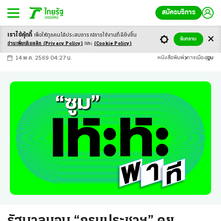
สมัครบริการ
เราใช้คุ้กกี้
เพื่อให้ทุกคนได้ประสบ
การณ์การใช้งานที่ดียิ่งขึ้น
+
ก
ก
-ก
รับทราบ
อ่านเพิ่มเติมคลิก
(Privacy Policy)
และ
(Cookie Policy)
14 พ.ค. 2569 04:27 น.
หนังสือพิมพ์
การเมือง
ซูม
รัฐบาลมอบ “กรมประชาฯ” คุย