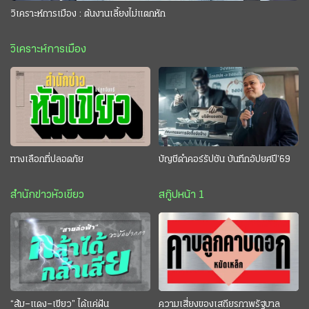
วิเคราะห์การเมือง : ต้นงานเลี้ยงไม่แตกหัก
วิเคราะห์การเมือง
ทางเลือกที่ปลอดภัย
บัญชีดำคอร์รัปชัน บันทึกอัปยศปี’69
สำนักข่าวหัวเขียว
สกู๊ปหน้า 1
“ส้ม–แดง–เขียว” ได้แค่ฝัน
ความเสี่ยงของเสถียรภาพรัฐบาล