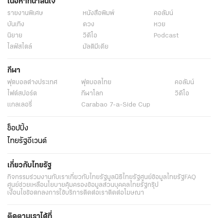
เนื้อหาที่น่าสนใจ
รายงานพิเศษ
หนังสือพิมพ์
คอลัมน์
บันเทิง
ดวง
หวย
นิยาย
วิดีโอ
Podcast
ไลฟ์สไตล์
มัลติมีเดีย
กีฬา
ฟุตบอลต่่างประเทศ
ฟุตบอลไทย
คอลัมน์
ไฟต์สปอร์ต
กีฬาโลก
วิดีโอ
แกลเลอรี่
Carabao 7-a-Side Cup
ช็อปปิ้ง
ไทยรัฐอีเวนต์
เกี่ยวกับไทยรัฐ
กิจกรรม
ร่วมงานกับเรา
เกี่ยวกับไทยรัฐ
มูลนิธิไทยรัฐ
ศูนย์ข้อมูลไทยรัฐ
FAQ
ศูนย์ช่วยเหลือ
นโยบายคุ้มครองข้อมูลส่วนบุคคลไทยรัฐกรุ๊ป
เงื่อนไขข้อตกลงการใช้บริการ
ติดต่อเรา
ติดต่อโฆษณา
ติดตามเราได้ที่