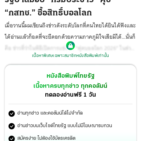
“กสทช.” ซื้อสิทธิ์บอลโลก
เมื่อวานนี้ผมเขียนถึงข่าวดังระดับโลกที่คนไทยได้ยินได้ฟังและ
ได้อ่านแล้วก็อดที่จะยืดอกด้วยความภาคภูมิใจเสียมิได้...นั่นก็
คือ ข่าวที่ว่าในพิธีเปิดการแข่งขัน “ฟุตบอลโลก 2026” ในส่วน
เนื้อหาพิเศษเฉพาะสมาชิกหนังสือพิมพ์เท่านั้น
ที่สหรัฐฯจะเป็นเจ้าภาพ ณ สนามโซฟาย สเตเดียม รัฐ
แคลิฟอร์เนียนั้น...“น้องลิซ่า”นักร้อง K-Pop เชื้อชาติไทย
หนังสือพิมพ์ไทยรัฐ
สัญชาติไทยของเราจะไปร่วมแสดงในพิธีเปิดนี้ด้วย
เนื้อหาครบทุกข่าว ทุกคอลัมน์
ทดลองอ่านฟรี 1 วัน
อ่านทุกข่าว และคอลัมน์ได้ไม่จำกัด
อ่านข่าวบนเว็บไซต์ไทยรัฐ แบบไม่มีโฆษณารบกวน
สมัครง่าย ไม่ต้องใช้บัตรเครดิต