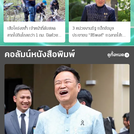
เสือโคร่งขย้ำ เจ้าหน้าที่ดับสลด
3 หน่วยงานรัฐ แฮ็กข้อมูล
ลากไปกินไกลกว่า 1 กม. ปิดห้วย
ประชาชน "สิริพงศ์" แฉลากไส้เอง
ขาแข้งชั่วคราว
"หนู" กอด "หนิม" สยบลือ
คอลัมน์หนังสือพิมพ์
ดูทั้งหมด