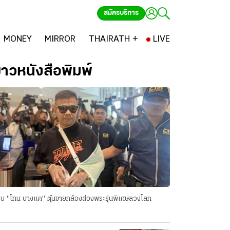
สมัครบริการ
MONEY
MIRROR
THAIRATH +
LIVE
่าวหนังสือพิมพ์
บ "โทน บางแค" ตุ๋นขายกล้องส่องพระรุ่นพิเศษลวงโลก