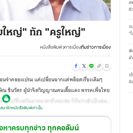
ศพ
หั
แม
ยใหญ่" ทัก "ครูใหญ่"
"ไ
หนังสือพิมพ์
การเมือง
ทีมข่าวการเมือง
ฟั
ตำ
มา
เช
รือนจำคลองเปรม แค่เปลี่ยนฉากแต่พล็อตเรื่องเดิมๆ
ข้
ษิณ ชินวัตร ผู้นำจิตวิญญาณคนเสื้อแดง พรรคเพื่อไทย
เชียร์ที่แห่กันมาหนาตาถึงจะเชย ก็ถือว่าเข้าเป้าเสมอ
สมาชิกหนังสือพิมพ์เท่านั้น
้อหาครบทุกข่าว ทุกคอลัมน์