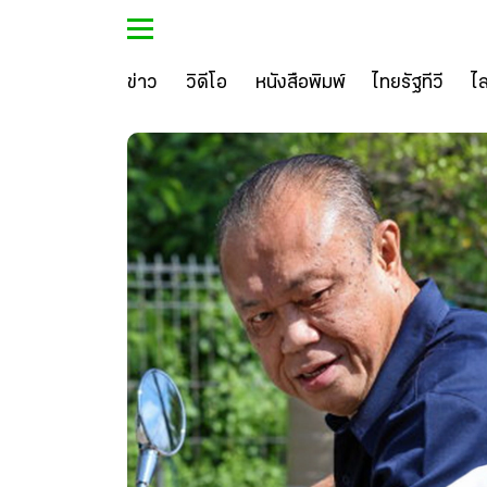
ข่าว
วิดีโอ
หนังสือพิมพ์
ไทยรัฐทีวี
ไ