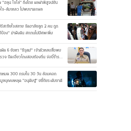
 "ฮลุน โซโล่" ถึงไทย ผลผ่าพิสูจน์ยัน
วใจ-ล้มเหลว ไม่พบบาดแผล
่รัสเซียใจสลาย จัดอาลัยลูก 2 คน ถูก
อ้ป๋อง" ฆ่าฝังดิน สแกนไม่มีศพเพิ่ม
นผิด 6 ข้อหา "ธีรุตม์" เจ้าตัวหลบสื่อพบ
รวจ ปัดเอี่ยวโกงสอบท้องถิ่น จ่อบี้รํ่ารวย
กปกติ
็กหมด 300 กรมใน 30 วัน ล้อมคอก
อมูลบุคคลหลุด "อนุดิษฐ์" ขยี้ภัยระดับชาติ