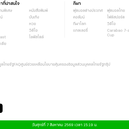
หาที่น่าสนใจ
กีฬา
านพิเศษ
หนังสือพิมพ์
ฟุตบอลต่่างประเทศ
ฟุตบอลไทย
น์
บันเทิง
คอลัมน์
ไฟต์สปอร์ต
หวย
กีฬาโลก
วิดีโอ
วิดีโอ
แกลเลอรี่
Carabao 7-
Cup
ast
ไลฟ์สไตล์
ีเดีย
มูลไทยรัฐ
FAQ
ศูนย์ช่วยเหลือ
นโยบายคุ้มครองข้อมูลส่วนบุคคลไทยรัฐกรุ๊ป
วันศุกร์ที่ 7 สิงหาคม 2569 เวลา 15:19 น.