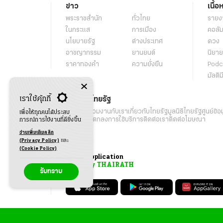
ข่าว
เนื้อ
พระราชสำนัก
ทั่วไทย
รายง
ในกระแส
การเมือง
คอลัม
นโยบายรัฐ
ต่างประเทศ
ดวง
อาชญากรรม
ยานยนต์
นิยาย
ราคาทองคำ
ความยั่งยืน
Podc
มัลติม
เราใช้คุ้กกี้
เกี่ยวกับไทยรัฐ
กิจกรรม
ร่วมงานกับเรา
เกี่ยวกับไทยรัฐ
มูลนิธิไทยรัฐ
ศูนย์ข้อ
เพื่อให้ทุกคนได้ประสบ
เงื่อนไขข้อตกลงการใช้บริการ
ติดต่อเรา
ติดต่อโฆษณา
การณ์การใช้งานที่ดียิ่งขึ้น
อ่านเพิ่มเติมคลิก
(Privacy Policy)
และ
(Cookie Policy)
Application
My THAIRATH
รับทราบ