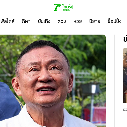
ลฟ์สไตล์
กีฬา
บันเทิง
ดวง
หวย
นิยาย
ช็อปปิ้ง
ข
รว