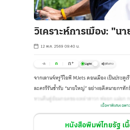
วิเคราะห์การเมือง: "นา
12 พ.ค. 2569 09:40 น.
+
ก
ก
-ก
ฟังข่าว
Light
จากเลานจ์หรูวีไอพี MJets ดอนเมือง เป็นประตูเ
ละครรีรันซ้ำรับ “นายใหญ่” อย่างอดีตนายกฯทัก
หวนคืนสู่อ้อมกอดของเหล่าสาวก พ่อยก แม่ยก กอง
เนื้อหาพิเศษเฉพาะ
กับสูตรของเจ้าพ่อการตลาดนำการเมือง
หนังสือพิมพ์ไทยรัฐ
เนื