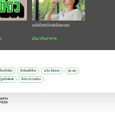
อกไก่ปั่นกับโปรตีนไม่ตรงปก
ว
มันมากับอาหาร
กโทษทักษิณ
ทักษิณพักโทษ
เนวิน ชิดชอบ
ฮุน เซน
ัฐฉบับพิมพ์
ทีมข่าวการเมือง