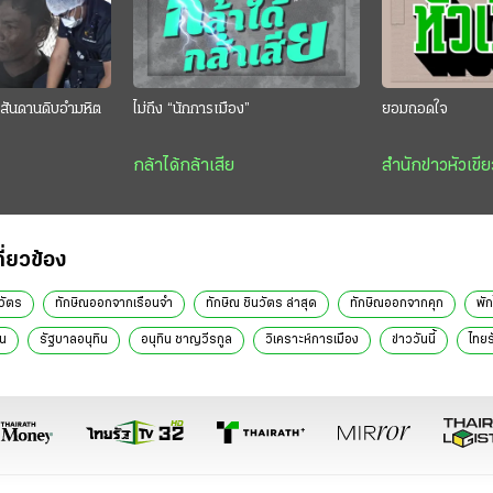
สันดานดิบอำมหิต
ไม่ถึง “นักการเมือง”
ยอมถอดใจ
กล้าได้กล้าเสีย
สำนักข่าวหัวเขีย
กี่ยวข้อง
วัตร
ทักษิณออกจากเรือนจำ
ทักษิณ ชินวัตร ล่าสุด
ทักษิณออกจากคุก
พั
ัน
รัฐบาลอนุทิน
อนุทิน ชาญวีรกูล
วิเคราะห์การเมือง
ข่าววันนี้
ไทยร