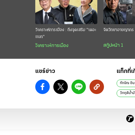
วิเคราะห์การเมือง : ถึงจุดเสริม "เดอะ
จิตวิทยาอาชญากร 
แบก"
สกู๊ปหน้า 1
วิเคราะห์การเมือง
แชร์ข่าว
แท็กที่เ
ทักษิณ ชิน
วิกฤติน้ำม