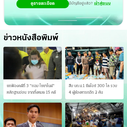
ดูรายละเอียด
มีบัญชีอยู่แล้ว?
เข้าสู่ระบบ
ข่าวหนังสือพิมพ์
ยกฟ้องคดีที่ 3 "แอม ไซยาไนด์"
สืบ บก.น.1 ยึดไอซ์ 300 โล รวบ
หลักฐานอ่อน จากทั้งหมด 15 คดี
4 ผู้ต้องหารถอีก 2 คัน