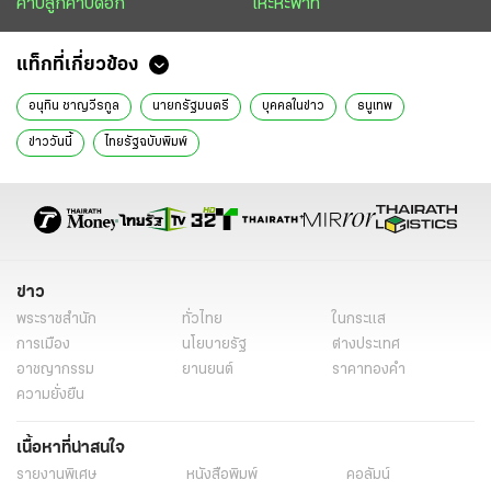
คาบลูกคาบดอก
เหะหะพาที
แท็กที่เกี่ยวข้อง
อนุทิน ชาญวีรกูล
นายกรัฐมนตรี
บุคคลในข่าว
ธนูเทพ
ข่าววันนี้
ไทยรัฐฉบับพิมพ์
ข่าว
พระราชสำนัก
ทั่วไทย
ในกระแส
การเมือง
นโยบายรัฐ
ต่างประเทศ
อาชญากรรม
ยานยนต์
ราคาทองคำ
ความยั่งยืน
เนื้อหาที่น่าสนใจ
รายงานพิเศษ
หนังสือพิมพ์
คอลัมน์