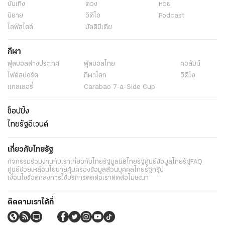
บันเทิง
ดวง
หวย
นิยาย
วิดีโอ
Podcast
ไลฟ์สไตล์
มัลติมีเดีย
กีฬา
ฟุตบอลต่่างประเทศ
ฟุตบอลไทย
คอลัมน์
ไฟต์สปอร์ต
กีฬาโลก
วิดีโอ
แกลเลอรี่
Carabao 7-a-Side Cup
ช็อปปิ้ง
ไทยรัฐอีเวนต์
เกี่ยวกับไทยรัฐ
กิจกรรม
ร่วมงานกับเรา
เกี่ยวกับไทยรัฐ
มูลนิธิไทยรัฐ
ศูนย์ข้อมูลไทยรัฐ
FAQ
ศูนย์ช่วยเหลือ
นโยบายคุ้มครองข้อมูลส่วนบุคคลไทยรัฐกรุ๊ป
เงื่อนไขข้อตกลงการใช้บริการ
ติดต่อเรา
ติดต่อโฆษณา
ติดตามเราได้ที่