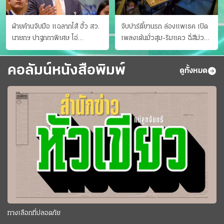
ฝ่ายค้านจับมือ แฉลากไส้ ฮั้ว สว.
จับปาร์ตี้ยานรก ล่องแพเธค เปิด
นายกฯ ปาฐกถาพิเศษ โอ่
เพลงเต้นมั่วสุม-ริมแคว ฉี่สีม่วง
"อาเซียนหนึ่งเดียว"
35 ราย
คอลัมน์หนังสือพิมพ์
ดูทั้งหมด
ทางเลือกที่ปลอดภัย