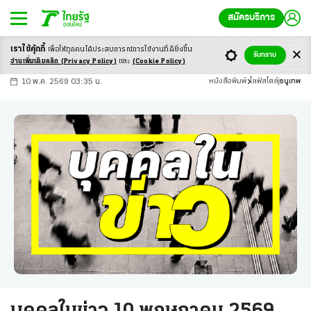
สมัครบริการ
เราใช้คุ้กกี้
เพื่อให้ทุกคนได้ประสบ
การณ์การใช้งานที่ดียิ่งขึ้น
+
ก
ก
-ก
รับทราบ
อ่านเพิ่มเติมคลิก
(Privacy Policy)
และ
(Cookie Policy)
10 พ.ค. 2569 03:35 น.
หนังสือพิมพ์
ไลฟ์สไตล์
ธนูเทพ
บุคคลในข่าว 10 พฤษภาคม 2569