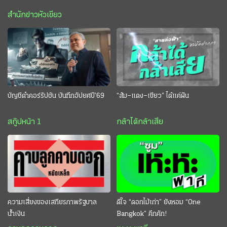
สำนักข่าวหัวเขียว
บัญชีดำคอร์รัปชัน บันทึกอัปยศปี’69
“ส้ม–แดง–เขียว” ได้แค่ฝัน
สกู๊ปหน้า 1
กล้าได้กล้าเสีย
ความเสี่ยงของเสถียรภาพรัฐบาล
ดีใจ “ดอกไม้เก่า” ยังหอม “One
น้ำเงิน
Bangkok” คึกคัก!