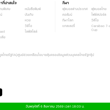
หาที่น่าสนใจ
กีฬา
านพิเศษ
หนังสือพิมพ์
ฟุตบอลต่่างประเทศ
ฟุตบอลไทย
น์
บันเทิง
คอลัมน์
ไฟต์สปอร์ต
หวย
กีฬาโลก
วิดีโอ
วิดีโอ
แกลเลอรี่
Carabao 7-
Cup
ast
ไลฟ์สไตล์
ีเดีย
มูลไทยรัฐ
FAQ
ศูนย์ช่วยเหลือ
นโยบายคุ้มครองข้อมูลส่วนบุคคลไทยรัฐกรุ๊ป
วันพฤหัสที่ 6 สิงหาคม 2569 เวลา 18:03 น.