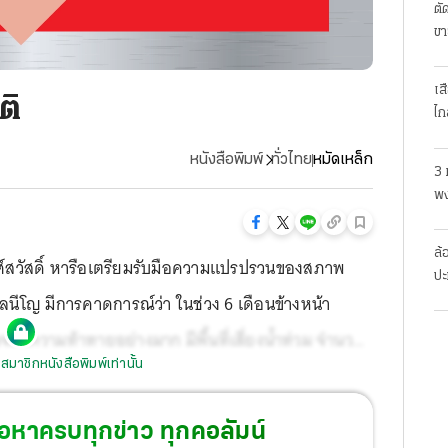
ตั
ขา
เส
ติ
ไก
หนังสือพิมพ์
ทั่วไทย
หมัดเหล็ก
3 
พง
สย
ล้
สวัสดิ์ หารือเตรียมรับมือความแปรปรวนของสภาพ
ปะ
ลนีโญ มีการคาดการณ์ว่า ในช่วง 6 เดือนข้างหน้า
ะมีความท้าทายอย่างมาก มีพื้นที่เสี่ยงน้ำท่วม จำนวน
สมาชิกหนังสือพิมพ์เท่านั้น
ือ ภาคกลาง และภาคตะวันออก เสี่ยงกับภัยแล้งจำนวน
ยู่ 43 จังหวัด ที่จะต้องเผชิญกับน้ำท่วมและน้ำแล้ง ใน
้อหาครบทุกข่าว ทุกคอลัมน์