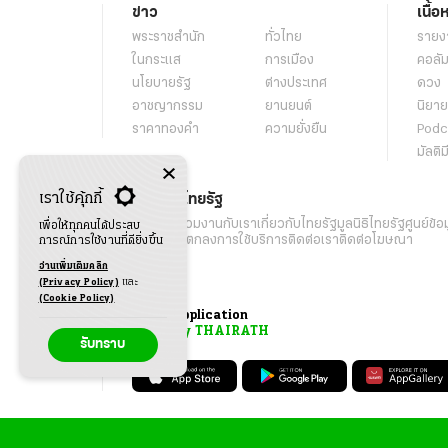
ข่าว
เนื้อ
พระราชสำนัก
ทั่วไทย
รายง
ในกระแส
การเมือง
คอลัม
นโยบายรัฐ
ต่างประเทศ
ดวง
อาชญากรรม
ยานยนต์
นิยาย
ราคาทองคำ
ความยั่งยืน
Podc
มัลติม
เราใช้คุ้กกี้
เกี่ยวกับไทยรัฐ
กิจกรรม
ร่วมงานกับเรา
เกี่ยวกับไทยรัฐ
มูลนิธิไทยรัฐ
ศูนย์ข้อ
เพื่อให้ทุกคนได้ประสบ
เงื่อนไขข้อตกลงการใช้บริการ
ติดต่อเรา
ติดต่อโฆษณา
การณ์การใช้งานที่ดียิ่งขึ้น
อ่านเพิ่มเติมคลิก
(Privacy Policy)
และ
(Cookie Policy)
Application
My THAIRATH
รับทราบ