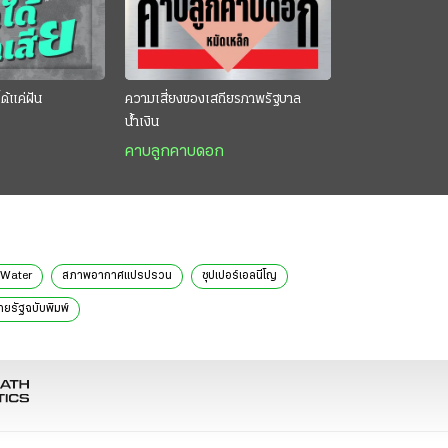
ด้แค่ฝัน
ความเสี่ยงของเสถียรภาพรัฐบาล
น้ำเงิน
คาบลูกคาบดอก
iWater
สภาพอากาศแปรปรวน
ซุปเปอร์เอลนีโญ
ทยรัฐฉบับพิมพ์