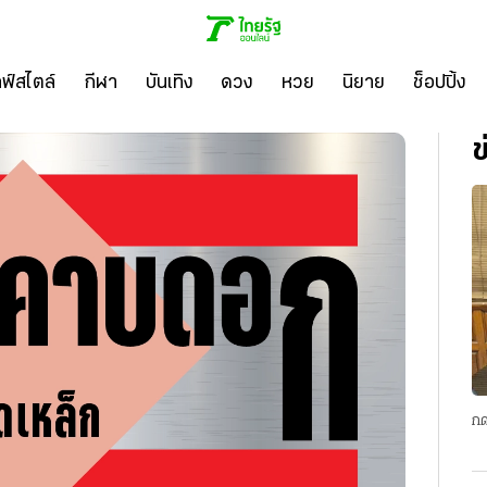
ลฟ์สไตล์
กีฬา
บันเทิง
ดวง
หวย
นิยาย
ช็อปปิ้ง
ข
กด