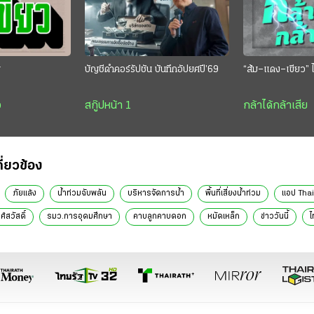
ย
บัญชีดำคอร์รัปชัน บันทึกอัปยศปี’69
“ส้ม–แดง–เขียว” ไ
ว
สกู๊ปหน้า 1
กล้าได้กล้าเสีย
กี่ยวข้อง
ภัยแล้ง
น้ำท่วมฉับพลัน
บริหารจัดการน้ำ
พื้นที่เสี่ยงน้ำท่วม
แอป Tha
์สวัสดิ์
รมว.การอุดมศึกษา
คาบลูกคาบดอก
หมัดเหล็ก
ข่าววันนี้
ไ