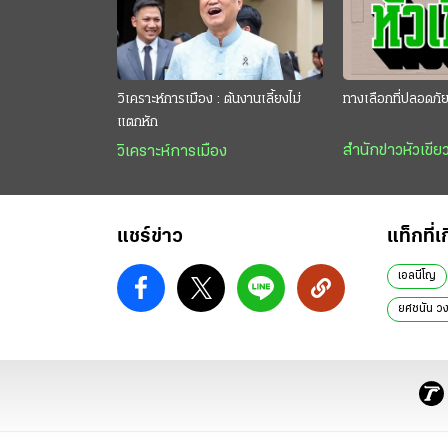
วิเคราะห์การเมือง : ต้นงานเลี้ยงไม่
ทางเลือกที่ปลอดภั
แตกหัก
สำนักข่าวหัวเขีย
วิเคราะห์การเมือง
แชร์ข่าว
แท็กที่เ
เอลนีโญ
ยศชนัน วงศ