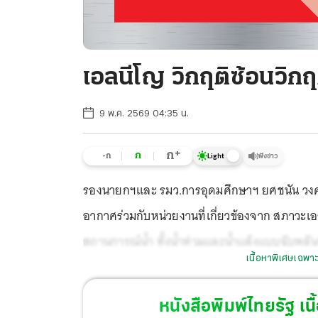
เอลนีโญ วิกฤติซ้อนวิกฤ
9 พ.ค. 2569 04:35 น.
+
ก
ก
-ก
ฟังข่าว
Light
รองนายกฯและ รมว.การอุดมศึกษาฯ ยศชนัน วงศ์
อากาศร่วมกับหน่วยงานที่เกี่ยวข้องจาก สภาวะเอ
สถานการณ์น้ำ ทั้งน้ำท่วมและน้ำแล้งแบบฉับพลันจ
เนื้อหาพิเศษเฉพาะ
64 จังหวัด ในภาคเหนือ ภาคตะวันออกเฉียงเหน
58 จังหวัด ในช่วงปลายฤดูฝน ที่น่ากังวลที่สุดมีอ
หนังสือพิมพ์ไทยรัฐ
เนื