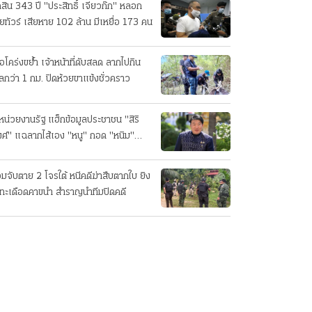
ดสิน 343 ปี "ประสิทธิ์ เจียวก๊ก" หลอก
ยทัวร์ เสียหาย 102 ล้าน มีเหยื่อ 173 คน
ือโคร่งขย้ำ เจ้าหน้าที่ดับสลด ลากไปกิน
ลกว่า 1 กม. ปิดห้วยขาแข้งชั่วคราว
หน่วยงานรัฐ แฮ็กข้อมูลประชาชน "สิริ
ศ์" แฉลากไส้เอง "หนู" กอด "หนิม"
บลือ
อมจับตาย 2 โจรใต้ หนีคดีฆ่าสืบตากใบ ยิง
ทะเดือดคาขนำ สำราญนำทีมปิดคดี